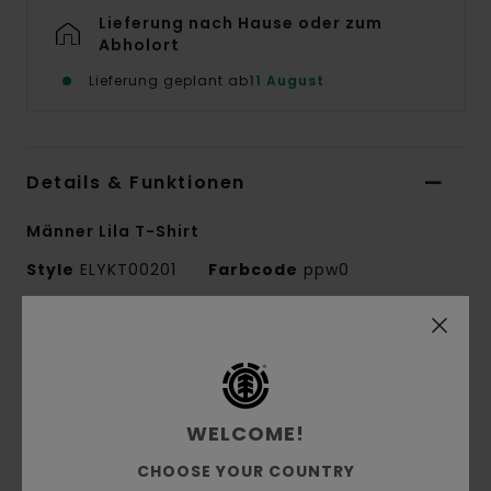
Lieferung nach Hause oder zum
Abholort
Lieferung geplant ab
11 August
Details & Funktionen
Männer Lila T-Shirt
Style
ELYKT00201
Farbcode
ppw0
Funktionen
Conscious by Nature:
Bio-Baumwolle
Stoff:
Bio-Baumwolle
WELCOME!
Material:
Single Jersey [180 g/m2]
CHOOSE YOUR COUNTRY
Passform:
gemütlicher und freier Relaxed Fit