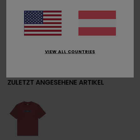
Hals:
Rundhalsausschnitt
Stickerei auf der Brust
Zusammensetzung
[Hauptstoff] 100 % Bio-
Baumwolle
VIEW ALL COUNTRIES
Versand & Rückversand
ZULETZT ANGESEHENE ARTIKEL