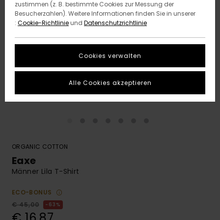
zustimmen (z. B. bestimmte Cookies zur Messung der
Besucherzahlen). Weitere Informationen finden Sie in unserer
:
Cookie-Richtlinie
und
Datenschutzrichtlinie
Cookies verwalten
Alle Cookies akzeptieren
ORGANIC COTTON
Eaxe
Männer Lila T-Shirt
ECO-BONUS
€ 45,00
63%
€ 16,87