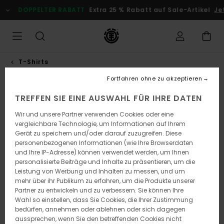
Direkt
DOPPELTER RABATT
Extra 25 % Rabatt auf Sale-Artikel
Jetz
zur
Produktinformation
springen
T-Shirts
Fortfahren ohne zu akzeptieren
TREFFEN SIE EINE AUSWAHL FÜR IHRE DATEN
Wir und unsere Partner verwenden Cookies oder eine
vergleichbare Technologie, um Informationen auf Ihrem
Gerät zu speichern und/oder darauf zuzugreifen. Diese
personenbezogenen Informationen (wie Ihre Browserdaten
und Ihre IP-Adresse) können verwendet werden, um Ihnen
personalisierte Beiträge und Inhalte zu präsentieren, um die
Leistung von Werbung und Inhalten zu messen, und um
mehr über ihr Publikum zu erfahren, um die Produkte unserer
Partner zu entwickeln und zu verbessern. Sie können Ihre
Wahl so einstellen, dass Sie Cookies, die Ihrer Zustimmung
bedürfen, annehmen oder ablehnen oder sich dagegen
aussprechen, wenn Sie den betreffenden Cookies nicht