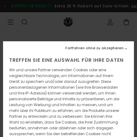
Direkt
DOPPELTER RABATT
Extra 25 % Rabatt auf Sale-Artikel
Jet
zur
Produktinformation
springen
Fortfahren ohne zu akzeptieren
TREFFEN SIE EINE AUSWAHL FÜR IHRE DATEN
Wir und unsere Partner verwenden Cookies oder eine
vergleichbare Technologie, um Informationen auf Ihrem
Gerät zu speichern und/oder darauf zuzugreifen. Diese
personenbezogenen Informationen (wie Ihre Browserdaten
und Ihre IP-Adresse) können verwendet werden, um Ihnen
personalisierte Beiträge und Inhalte zu präsentieren, um die
Leistung von Werbung und Inhalten zu messen, und um
mehr über ihr Publikum zu erfahren, um die Produkte unserer
Partner zu entwickeln und zu verbessern. Sie können Ihre
Wahl so einstellen, dass Sie Cookies, die Ihrer Zustimmung
bedürfen, annehmen oder ablehnen oder sich dagegen
aussprechen, wenn Sie den betreffenden Cookies nicht