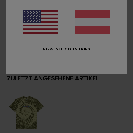
Hals:
Rundhalsausschnitt
Stickerei auf der Brust
Zusammensetzung
[Hauptstoff] 100 % Bio-
Baumwolle
VIEW ALL COUNTRIES
Versand & Rückversand
ZULETZT ANGESEHENE ARTIKEL