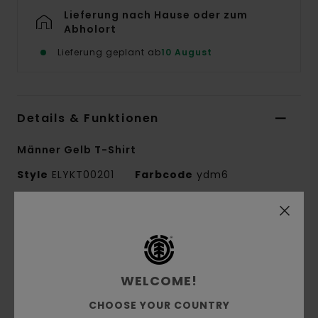
Lieferung nach Hause oder zum
Abholort
Lieferung geplant ab
10 August
Details & Funktionen
Männer Gelb T-Shirt
Style
ELYKT00201
Farbcode
ydm6
Funktionen
Conscious by Nature:
Bio-Baumwolle
Stoff:
Bio-Baumwolle
WELCOME!
Material:
Single Jersey [180 g/m2]
CHOOSE YOUR COUNTRY
Passform:
gemütlicher und freier Relaxed Fit