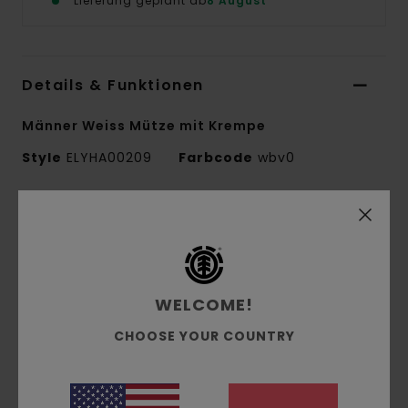
Lieferung geplant ab
8 August
Details & Funktionen
Männer Weiss Mütze mit Krempe
Style
ELYHA00209
Farbcode
wbv0
Funktionen
Kollektion:
Mainline-Kollektion
Material:
Strickstoff aus Acryl
WELCOME!
Passform:
Hohes Profil
Logo:
Eingefasster Patch mit Logo vorne
CHOOSE YOUR COUNTRY
Andere Features:
Einheitsgröße
Zusammensetzung
[Hauptstoff] 100 % Acryl