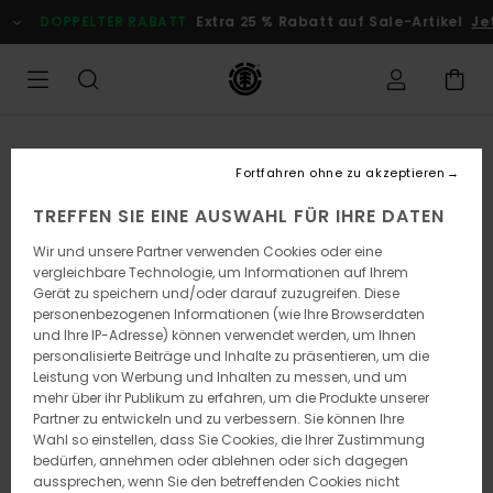
Direkt
DOPPELTER RABATT
Extra 25 % Rabatt auf Sale-Artikel
Jet
zur
Produktinformation
springen
Fortfahren ohne zu akzeptieren
TREFFEN SIE EINE AUSWAHL FÜR IHRE DATEN
Wir und unsere Partner verwenden Cookies oder eine
vergleichbare Technologie, um Informationen auf Ihrem
Gerät zu speichern und/oder darauf zuzugreifen. Diese
personenbezogenen Informationen (wie Ihre Browserdaten
und Ihre IP-Adresse) können verwendet werden, um Ihnen
personalisierte Beiträge und Inhalte zu präsentieren, um die
Leistung von Werbung und Inhalten zu messen, und um
mehr über ihr Publikum zu erfahren, um die Produkte unserer
Partner zu entwickeln und zu verbessern. Sie können Ihre
Wahl so einstellen, dass Sie Cookies, die Ihrer Zustimmung
bedürfen, annehmen oder ablehnen oder sich dagegen
aussprechen, wenn Sie den betreffenden Cookies nicht