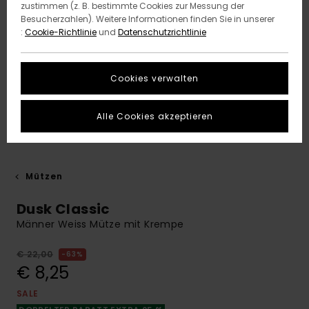
zustimmen (z. B. bestimmte Cookies zur Messung der
Besucherzahlen). Weitere Informationen finden Sie in unserer
:
Cookie-Richtlinie
und
Datenschutzrichtlinie
Cookies verwalten
Alle Cookies akzeptieren
Mützen
Dusk Classic
Männer Weiss Mütze mit Krempe
€ 22,00
63%
€ 8,25
SALE