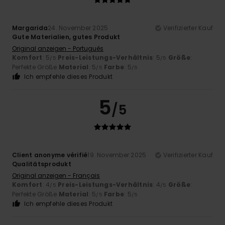
Margarida
24. November 2025
Verifizierter Kauf
Gute Materialien, gutes Produkt
Original anzeigen - Português
Komfort
: 5
Preis-Leistungs-Verhältnis
: 5
Größe
:
/5
/5
Perfekte Größe
Material
: 5
Farbe
: 5
/5
/5
Ich empfehle dieses Produkt
5
/5
Client anonyme vérifié
19. November 2025
Verifizierter Kauf
Qualitätsprodukt
Original anzeigen - Français
Komfort
: 4
Preis-Leistungs-Verhältnis
: 4
Größe
:
/5
/5
Perfekte Größe
Material
: 5
Farbe
: 5
/5
/5
Ich empfehle dieses Produkt