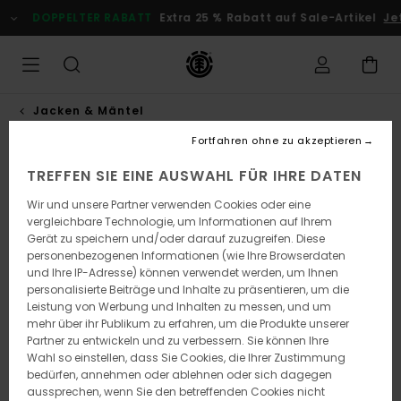
Direkt
DOPPELTER RABATT
Extra 25 % Rabatt auf Sale-Artikel
Je
zur
Produktinformation
springen
Jacken & Mäntel
Fortfahren ohne zu akzeptieren
NEUHEITEN
TREFFEN SIE EINE AUSWAHL FÜR IHRE DATEN
Wir und unsere Partner verwenden Cookies oder eine
vergleichbare Technologie, um Informationen auf Ihrem
Gerät zu speichern und/oder darauf zuzugreifen. Diese
personenbezogenen Informationen (wie Ihre Browserdaten
und Ihre IP-Adresse) können verwendet werden, um Ihnen
personalisierte Beiträge und Inhalte zu präsentieren, um die
Leistung von Werbung und Inhalten zu messen, und um
mehr über ihr Publikum zu erfahren, um die Produkte unserer
Partner zu entwickeln und zu verbessern. Sie können Ihre
Wahl so einstellen, dass Sie Cookies, die Ihrer Zustimmung
bedürfen, annehmen oder ablehnen oder sich dagegen
aussprechen, wenn Sie den betreffenden Cookies nicht