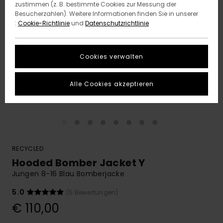
zustimmen (z. B. bestimmte Cookies zur Messung der
Besucherzahlen). Weitere Informationen finden Sie in unserer
:
Cookie-Richtlinie
und
Datenschutzrichtlinie
Cookies verwalten
Alle Cookies akzeptieren
RECYCLED
Hooded Bomber Jacket Y
Jungen 8-16 Blau Bomberjacke
5.0
(5 Bewertungen)
€ 110,00