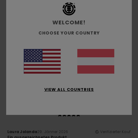
5
WELCOME!
/5
CHOOSE YOUR COUNTRY
Client anonyme vérifié
27. Februar 2026
Verifizierter Kauf
Alle
Original anzeigen - Français
Komfort
: 4
Preis-Leistungs-Verhältnis
: 4
Größe
: Groß
/5
/5
Material
: 4
Farbe
: 5
/5
/5
Ich empfehle dieses Produkt
VIEW ALL COUNTRIES
5
/5
Laura Jolanda
29. Jänner 2026
Verifizierter Kauf
Ein ausgezeichnetes Produkt