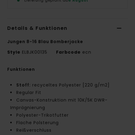
Lieferung geplant ab
8 August
Details & Funktionen
Jungen 8-16 Blau Bomberjacke
Style
ELBJK00135
Farbcode
ecn
Funktionen
Stoff:
recyceltes Polyester [220 g/m2]
Regular Fit
Canvas-Konstruktion mit 10K/5K DWR-
Imprägnierung
Polyester-Trikotfutter
Flache Polsterung
Reißverschluss