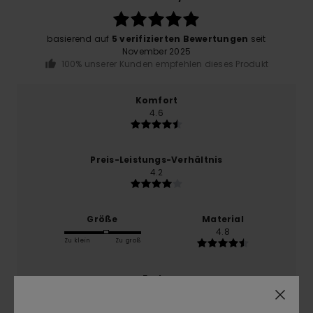
basierend auf
5 verifizierten Bewertungen
seit
November 2025
100% unserer Kunden empfehlen dieses Produkt
Komfort
4.6
Preis-Leistungs-Verhältnis
4.2
Größe
Material
4.8
Zu klein
Zu groß
Farbe
5.0