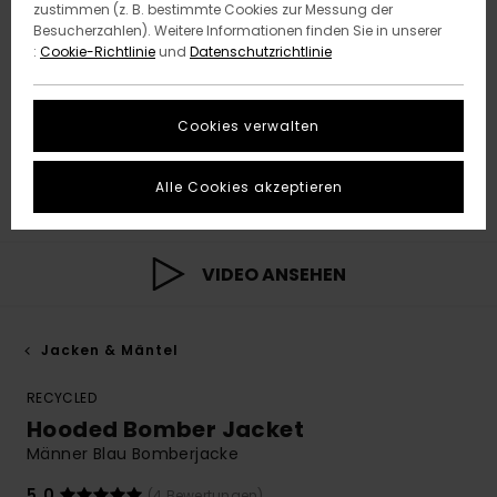
zustimmen (z. B. bestimmte Cookies zur Messung der
Besucherzahlen). Weitere Informationen finden Sie in unserer
:
Cookie-Richtlinie
und
Datenschutzrichtlinie
Cookies verwalten
Alle Cookies akzeptieren
VIDEO ANSEHEN
Jacken & Mäntel
RECYCLED
Hooded Bomber Jacket
Männer Blau Bomberjacke
5.0
(4 Bewertungen)