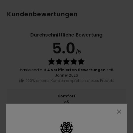
Kundenbewertungen
Durchschnittliche Bewertung
5.0
/5
basierend auf
4 verifizierten Bewertungen
seit
Jänner 2026
100% unserer Kunden empfehlen dieses Produkt
Komfort
5.0
Preis-Leistungs-Verhältnis
4.7