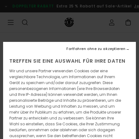
Direkt
DOPPELTER RABATT
Extra 25 % Rabatt auf Sale-Artikel
Je
zur
Produktinformation
springen
Fortfahren ohne zu akzeptieren
TREFFEN SIE EINE AUSWAHL FÜR IHRE DATEN
Wir und unsere Partner verwenden Cookies oder eine
vergleichbare Technologie, um Informationen auf Ihrem
Gerät zu speichern und/oder darauf zuzugreifen. Diese
personenbezogenen Informationen (wie Ihre Browserdaten
und Ihre IP-Adresse) können verwendet werden, um Ihnen
personalisierte Beiträge und Inhalte zu präsentieren, um die
Leistung von Werbung und Inhalten zu messen, und um
mehr über ihr Publikum zu erfahren, um die Produkte unserer
Partner zu entwickeln und zu verbessern. Sie können Ihre
Wahl so einstellen, dass Sie Cookies, die Ihrer Zustimmung
bedürfen, annehmen oder ablehnen oder sich dagegen
aussprechen, wenn Sie den betreffenden Cookies nicht