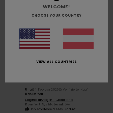
WELCOME!
Größe
Material
CHOOSE YOUR COUNTRY
5.0
Zu klein
Zu groß
Farbe
4.7
5
VIEW ALL COUNTRIES
/5
Unai
24. Februar 2026
Verifizierter Kauf
Das ist toll
Original anzeigen - Castellano
Komfort
: 5
Material
: 5
/5
/5
Ich empfehle dieses Produkt