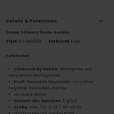
Details & Funktionen
Unisex Schwarz Skate-Socken
Style
ELYAA00214
Farbcode
ksqe
Funktionen
Conscious by Nature:
Mischgarne aus
recyceltem Mischgewebe
Stoff:
Recycelte Baumwolle, recyceltes
Polyester, Elastodien, Elastan
Jacquard-Strick
Gewicht des Gewebes:
5 g/m2
Größe:
Size: 7.5–12 US / 40–46 EU
Skatesocken mit hohem Profil