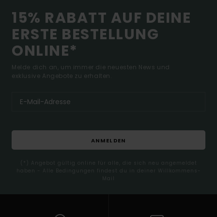
15% RABATT AUF DEINE
ERSTE BESTELLUNG
ONLINE*
Melde dich an, um immer die neuesten News und
exklusive Angebote zu erhalten.
ANMELDEN
(*) Angebot gültig online für alle, die sich neu angemeldet
haben - Alle Bedingungen findest du in deiner Willkommens-
Mail