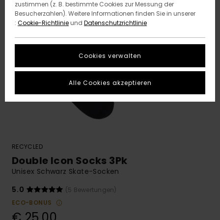
zustimmen (z. B. bestimmte Cookies zur Messung der
Besucherzahlen). Weitere Informationen finden Sie in unserer
:
Cookie-Richtlinie
und
Datenschutzrichtlinie
Cookies verwalten
Alle Cookies akzeptieren
RECYCLED
Double Icon Socks 3Pk
Unisex Schwarz Skate-Socken
5.0
(5 Bewertungen)
ECO-BONUS
€ 25,00