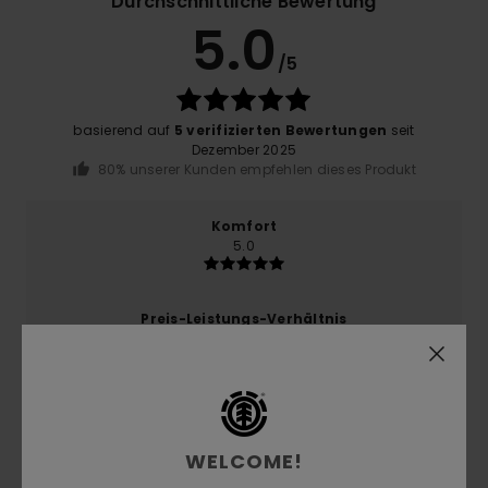
Durchschnittliche Bewertung
5.0
/5
basierend auf
5 verifizierten Bewertungen
seit
Dezember 2025
80% unserer Kunden empfehlen dieses Produkt
Komfort
5.0
Preis-Leistungs-Verhältnis
5.0
Größe
Material
5.0
Zu klein
Zu groß
WELCOME!