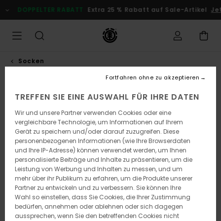
Direkt
DOPPELTER RABATT
Extra 25 % Rabatt auf Sale-Artikel
Jetz
zur
Produktinformation
springen
Socken
Fortfahren ohne zu akzeptieren
AUSVERKAUFT
TREFFEN SIE EINE AUSWAHL FÜR IHRE DATEN
Wir und unsere Partner verwenden Cookies oder eine
vergleichbare Technologie, um Informationen auf Ihrem
Gerät zu speichern und/oder darauf zuzugreifen. Diese
personenbezogenen Informationen (wie Ihre Browserdaten
und Ihre IP-Adresse) können verwendet werden, um Ihnen
personalisierte Beiträge und Inhalte zu präsentieren, um die
Leistung von Werbung und Inhalten zu messen, und um
mehr über ihr Publikum zu erfahren, um die Produkte unserer
Partner zu entwickeln und zu verbessern. Sie können Ihre
Wahl so einstellen, dass Sie Cookies, die Ihrer Zustimmung
bedürfen, annehmen oder ablehnen oder sich dagegen
aussprechen, wenn Sie den betreffenden Cookies nicht