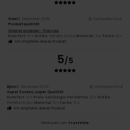
Gael
6. Dezember 2025
Verifizierter Kauf
Produktqualität
Original anzeigen - Français
Komfort
: 5
Größe
: Perfekte Größe
Material
: 5
Farbe
: 5
/5
/5
/5
Ich empfehle dieses Produkt
5
/5
Björn
6. Dezember 2025
Verifizierter Kauf
Super Socken, super Qualität
Komfort
: 5
Preis-Leistungs-Verhältnis
: 5
Größe
:
/5
/5
Perfekte Größe
Material
: 5
Farbe
: 5
/5
/5
Ich empfehle dieses Produkt
Verifiziert von
TrustVille