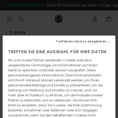
Direkt
DOPPELTER RABATT
Extra 25 % Rabatt auf Sale-Artikel
Jet
zur
Produktinformation
springen
T-Shirts
Fortfahren ohne zu akzeptieren
TREFFEN SIE EINE AUSWAHL FÜR IHRE DATEN
Wir und unsere Partner verwenden Cookies oder eine
vergleichbare Technologie, um Informationen auf Ihrem
Gerät zu speichern und/oder darauf zuzugreifen. Diese
personenbezogenen Informationen (wie Ihre Browserdaten
und Ihre IP-Adresse) können verwendet werden, um Ihnen
personalisierte Beiträge und Inhalte zu präsentieren, um die
Leistung von Werbung und Inhalten zu messen, und um
mehr über ihr Publikum zu erfahren, um die Produkte unserer
Partner zu entwickeln und zu verbessern. Sie können Ihre
Wahl so einstellen, dass Sie Cookies, die Ihrer Zustimmung
bedürfen, annehmen oder ablehnen oder sich dagegen
aussprechen, wenn Sie den betreffenden Cookies nicht