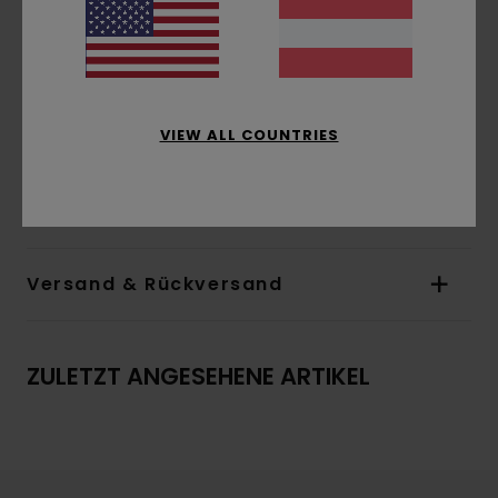
Hals:
Rundhalsausschnitt
Ärmel:
kurzärmlig
Logo:
Druck auf Wasserbasis auf Brust und
Rücken
Logo-Label an der Naht
VIEW ALL COUNTRIES
Zusammensetzung
[Hauptstoff] 100 % Bio-
Baumwolle
Versand & Rückversand
ZULETZT ANGESEHENE ARTIKEL