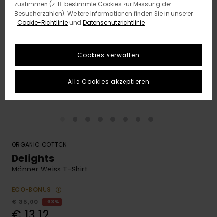
zustimmen (z. B. bestimmte Cookies zur Messung der
Besucherzahlen). Weitere Informationen finden Sie in unserer
:
Cookie-Richtlinie
und
Datenschutzrichtlinie
Cookies verwalten
Alle Cookies akzeptieren
ORGANIC COTTON
Delights
Männer Weiss T-Shirt
ECO-BONUS
€ 35,00
63%
€ 13,12