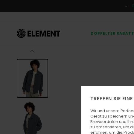
Direkt
zur
Produktinformation
springen
DOPPELTER RABAT
TREFFEN SIE EIN
Wir und unsere Partne
Gerät zu speichern un
Browserdaten und Ihre
zu präsentieren, um d
erfahren, um die Produ