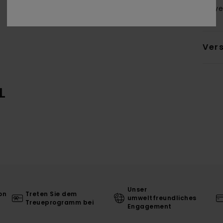
Polye
Ver
L
Unser
on
Treten Sie dem
umweltfreundliches
Treueprogramm bei
Engagement