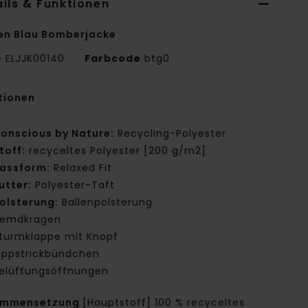
ils & Funktionen
en Blau Bomberjacke
e
ELJJK00140
Farbcode
btg0
tionen
onscious by Nature:
Recycling-Polyester
toff:
recyceltes Polyester [200 g/m2]
assform:
Relaxed Fit
utter:
Polyester-Taft
olsterung:
Ballenpolsterung
emdkragen
turmklappe mit Knopf
ippstrickbündchen
elüftungsöffnungen
ammensetzung
[Hauptstoff] 100 % recyceltes