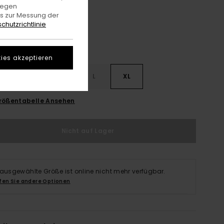
gegen
es zur Messung der
chutzrichtlinie
ies akzeptieren
S
S
M
L
XL
rößentabelle Ansehen
Nicht auf Lager
 ausgewählte Größe ist online nicht mehr verfügbar.
fen Sie andere Optionen