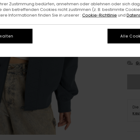
e Ihrer Zustimmung bedürfen, annehmen oder ablehnen oder sich da
 den betreffenden Cookies nicht zustimmen (z. B. bestimmte Cooki
re Informationen finden Sie in unserer :
Cookie-Richtlinie
und
Datens
walten
Alle Cook
X
G
Die
Kau