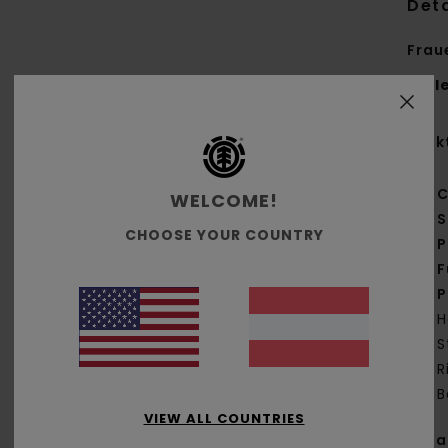
Deta
Frau
Styl
Funk
C
WELCOME!
S
CHOOSE YOUR COUNTRY
P
F
P
H
S
R
B
VIEW ALL COUNTRIES
Zus