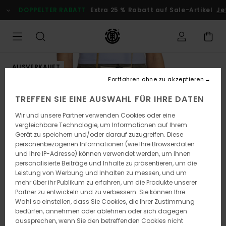
Direkt
DOPPELTER RABATT
Extra 25 % Rabatt auf Sale-Artikel
Jet
zur
Produktinformation
springen
AUSVERKAUFT
Fortfahren ohne zu akzeptieren
TREFFEN SIE EINE AUSWAHL FÜR IHRE DATEN
Wir und unsere Partner verwenden Cookies oder eine
vergleichbare Technologie, um Informationen auf Ihrem
Gerät zu speichern und/oder darauf zuzugreifen. Diese
personenbezogenen Informationen (wie Ihre Browserdaten
und Ihre IP-Adresse) können verwendet werden, um Ihnen
personalisierte Beiträge und Inhalte zu präsentieren, um die
Leistung von Werbung und Inhalten zu messen, und um
mehr über ihr Publikum zu erfahren, um die Produkte unserer
Partner zu entwickeln und zu verbessern. Sie können Ihre
Wahl so einstellen, dass Sie Cookies, die Ihrer Zustimmung
bedürfen, annehmen oder ablehnen oder sich dagegen
aussprechen, wenn Sie den betreffenden Cookies nicht