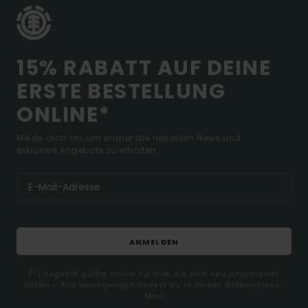
15% RABATT AUF DEINE
ERSTE BESTELLUNG
ONLINE*
Melde dich an, um immer die neuesten News und
exklusive Angebote zu erhalten.
ANMELDEN
(*) Angebot gültig online für alle, die sich neu angemeldet
haben - Alle Bedingungen findest du in deiner Willkommens-
Mail