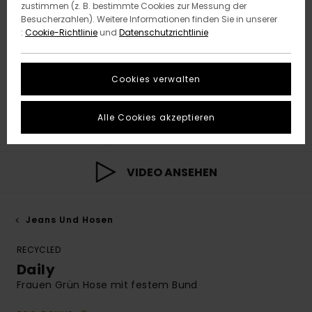
zustimmen (z. B. bestimmte Cookies zur Messung der
Besucherzahlen). Weitere Informationen finden Sie in unserer
:
Cookie-Richtlinie
und
Datenschutzrichtlinie
Cookies verwalten
Alle Cookies akzeptieren
VIDEO ANSEHEN
Jeans Und Hosen
RECYCLED
Daily
Frauen Grün Hose mit festem Bund