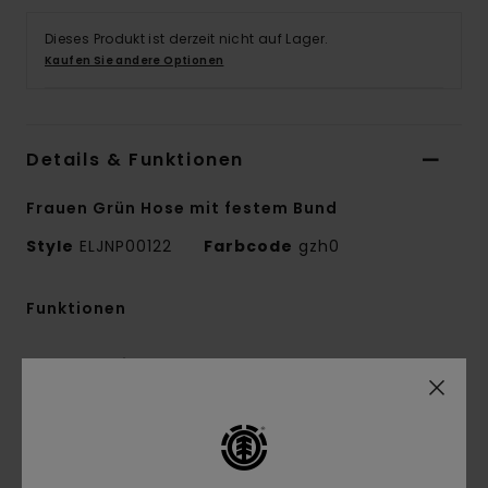
Dieses Produkt ist derzeit nicht auf Lager.
Kaufen Sie andere Optionen
Details & Funktionen
Frauen Grün Hose mit festem Bund
Style
ELJNP00122
Farbcode
gzh0
Funktionen
Kollektion:
Mainline-Kollektion
Stoff:
Popelinegewebe aus 50 % Baumwolle
und 50 % recycelter Baumwolle [170 g/m2]
Conscious by Nature:
Recycelte Baumwolle
Passform:
Loose Relaxed Fit