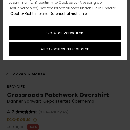
zustimmen (z. B. bestimmte Cookies zur Messung der
Besucherzahlen). Weitere Informationen finden Sie in unserer
:
Cookie-Richtlinie
und
Datenschutzrichtlinie
Cookies verwalten
Alle Cookies akzeptieren
Jacken & Mäntel
RECYCLED
Crossroads Patchwork Overshirt
Männer Schwarz Gepolstertes Überhemd
4.7
(3 Bewertungen)
ECO-BONUS
€ 150,00
63%