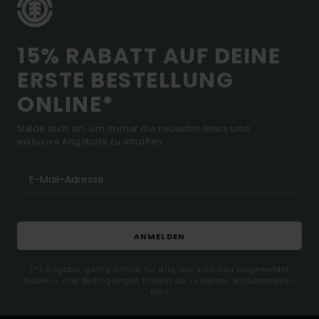
15% RABATT AUF DEINE
ERSTE BESTELLUNG
ONLINE*
Melde dich an, um immer die neuesten News und
exklusive Angebote zu erhalten.
ANMELDEN
(*) Angebot gültig online für alle, die sich neu angemeldet
haben - Alle Bedingungen findest du in deiner Willkommens-
Mail