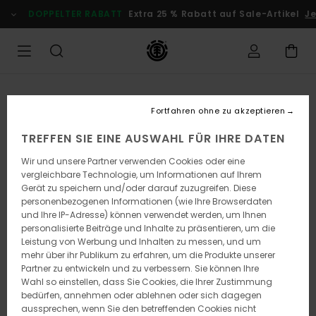
Direkt
DOPPELTER RABATT
Extra 25 % Rabatt auf Sale-Artikel
Jetz
zur
Produktinformation
springen
Fortfahren ohne zu akzeptieren
TREFFEN SIE EINE AUSWAHL FÜR IHRE DATEN
Wir und unsere Partner verwenden Cookies oder eine
vergleichbare Technologie, um Informationen auf Ihrem
Gerät zu speichern und/oder darauf zuzugreifen. Diese
personenbezogenen Informationen (wie Ihre Browserdaten
und Ihre IP-Adresse) können verwendet werden, um Ihnen
personalisierte Beiträge und Inhalte zu präsentieren, um die
Leistung von Werbung und Inhalten zu messen, und um
mehr über ihr Publikum zu erfahren, um die Produkte unserer
Partner zu entwickeln und zu verbessern. Sie können Ihre
Wahl so einstellen, dass Sie Cookies, die Ihrer Zustimmung
bedürfen, annehmen oder ablehnen oder sich dagegen
aussprechen, wenn Sie den betreffenden Cookies nicht