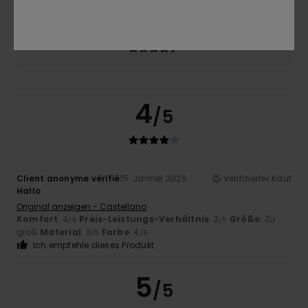
Farbe
4.7
4
/5
Client anonyme vérifié
15. Jänner 2026
Verifizierter Kauf
Hallo
Original anzeigen - Castellano
Komfort
: 4
Preis-Leistungs-Verhältnis
: 3
Größe
: Zu
/5
/5
groß
Material
: 3
Farbe
: 4
/5
/5
Ich empfehle dieses Produkt
5
/5