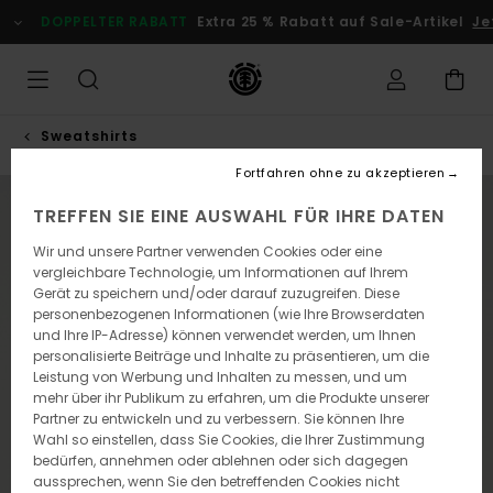
Direkt
DOPPELTER RABATT
Extra 25 % Rabatt auf Sale-Artikel
Je
zur
Produktinformation
springen
Sweatshirts
Fortfahren ohne zu akzeptieren
NEUHEITEN
TREFFEN SIE EINE AUSWAHL FÜR IHRE DATEN
Wir und unsere Partner verwenden Cookies oder eine
vergleichbare Technologie, um Informationen auf Ihrem
Gerät zu speichern und/oder darauf zuzugreifen. Diese
personenbezogenen Informationen (wie Ihre Browserdaten
und Ihre IP-Adresse) können verwendet werden, um Ihnen
personalisierte Beiträge und Inhalte zu präsentieren, um die
Leistung von Werbung und Inhalten zu messen, und um
mehr über ihr Publikum zu erfahren, um die Produkte unserer
Partner zu entwickeln und zu verbessern. Sie können Ihre
Wahl so einstellen, dass Sie Cookies, die Ihrer Zustimmung
bedürfen, annehmen oder ablehnen oder sich dagegen
aussprechen, wenn Sie den betreffenden Cookies nicht