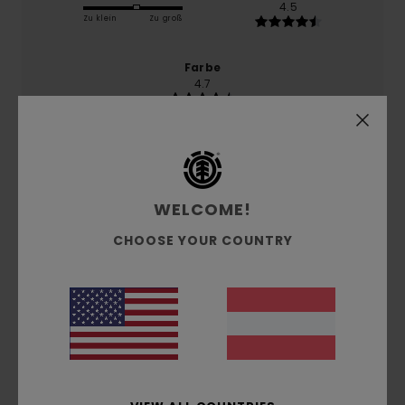
4.5
Zu klein
Zu groß
Farbe
4.7
5
/5
WELCOME!
CHOOSE YOUR COUNTRY
Coralie
29. Juni 2026
Verifizierter Kauf
Zeitloser Schnitt Leuchtend und sanft
Original anzeigen - Français
Komfort
: 5
Preis-Leistungs-Verhältnis
: 4
Größe
:
/5
/5
Perfekte Größe
Material
: 5
Farbe
: 5
/5
/5
5
/5