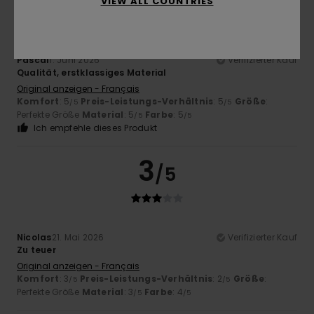
VIEW ALL COUNTRIES
Pascal
1. Juni 2026
Verifizierter Kauf
Qualität, erstklassiges Material
Original anzeigen - Français
Komfort
: 5
Preis-Leistungs-Verhältnis
: 5
Größe
:
/5
/5
Perfekte Größe
Material
: 5
Farbe
: 5
/5
/5
Ich empfehle dieses Produkt
3
/5
Nicolas
21. Mai 2026
Verifizierter Kauf
Zu teuer
Original anzeigen - Français
Komfort
: 3
Preis-Leistungs-Verhältnis
: 2
Größe
:
/5
/5
Perfekte Größe
Material
: 3
Farbe
: 4
/5
/5