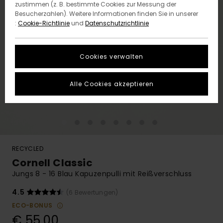
zustimmen (z. B. bestimmte Cookies zur Messung der
Besucherzahlen). Weitere Informationen finden Sie in unserer
:
Cookie-Richtlinie
und
Datenschutzrichtlinie
Cookies verwalten
Alle Cookies akzeptieren
RECYCLED
Cornell Classic
Jungs 8 - 16 Blau Kapuzenpulli mit Reißverschluss
4.5
(6 Bewertungen)
ECO-BONUS
€ 55,00