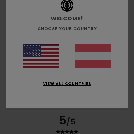
Farbe
4.3
WELCOME!
CHOOSE YOUR COUNTRY
5
/5
Salem
9. Juni 2026
Verifizierter Kauf
Xg, hxj jc
VIEW ALL COUNTRIES
Original anzeigen - Français
Komfort
: 4
Preis-Leistungs-Verhältnis
: 4
Größe
: Groß
/5
/5
Material
: 4
Farbe
: 4
/5
/5
Ich empfehle dieses Produkt
5
/5