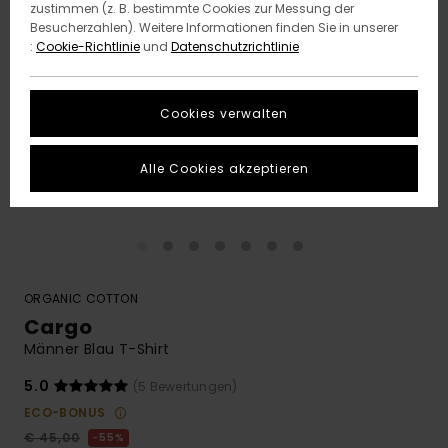
zustimmen (z. B. bestimmte Cookies zur Messung der
Besucherzahlen). Weitere Informationen finden Sie in unserer
:
Cookie-Richtlinie
und
Datenschutzrichtlinie
Cookies verwalten
Alle Cookies akzeptieren
ORGANIC COTTON
Cargo
Männer Blau T-Shirt
5.0
(5 Bewertungen)
ECO-BONUS
€ 45,00
55%