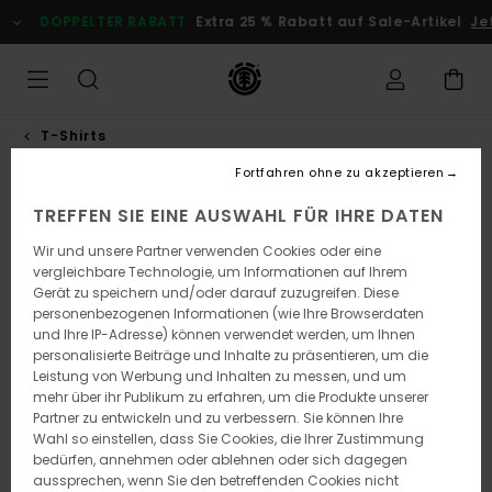
Direkt
DOPPELTER RABATT
Extra 25 % Rabatt auf Sale-Artikel
Je
zur
Produktinformation
springen
T-Shirts
Fortfahren ohne zu akzeptieren
TREFFEN SIE EINE AUSWAHL FÜR IHRE DATEN
Wir und unsere Partner verwenden Cookies oder eine
vergleichbare Technologie, um Informationen auf Ihrem
Gerät zu speichern und/oder darauf zuzugreifen. Diese
personenbezogenen Informationen (wie Ihre Browserdaten
und Ihre IP-Adresse) können verwendet werden, um Ihnen
personalisierte Beiträge und Inhalte zu präsentieren, um die
Leistung von Werbung und Inhalten zu messen, und um
mehr über ihr Publikum zu erfahren, um die Produkte unserer
Partner zu entwickeln und zu verbessern. Sie können Ihre
Wahl so einstellen, dass Sie Cookies, die Ihrer Zustimmung
bedürfen, annehmen oder ablehnen oder sich dagegen
aussprechen, wenn Sie den betreffenden Cookies nicht