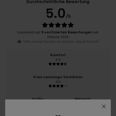
Durchschnittliche Bewertung
5.0
/5
basierend auf
5 verifizierten Bewertungen
seit
Februar 2026
60% unserer Kunden empfehlen dieses Produkt
Komfort
4.5
Preis-Leistungs-Verhältnis
4.3
Größe
Material
4.8
Zu klein
Zu groß