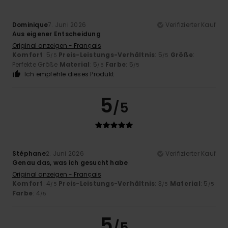
Dominique
7. Juni 2026
Verifizierter Kauf
Aus eigener Entscheidung
Original anzeigen - Français
Komfort
: 5
Preis-Leistungs-Verhältnis
: 5
Größe
:
/5
/5
Perfekte Größe
Material
: 5
Farbe
: 5
/5
/5
Ich empfehle dieses Produkt
5
/5
Stéphane
2. Juni 2026
Verifizierter Kauf
Genau das, was ich gesucht habe
Original anzeigen - Français
Komfort
: 4
Preis-Leistungs-Verhältnis
: 3
Material
: 5
/5
/5
/5
Farbe
: 4
/5
5
/5