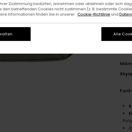
e Ihrer Zustimmung bedürfen, annehmen oder ablehnen oder sich da
 den betreffenden Cookies nicht zustimmen (z. B. bestimmte Cooki
re Informationen finden Sie in unserer :
Cookie-Richtlinie
und
Datens
Die
Kau
walten
Alle Cook
Deta
Männ
Styl
Funk
K
M
Pol
C