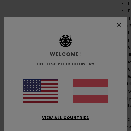
I
F
T
Rei
1
F
V
WELCOME!
Tai
M
CHOOSE YOUR COUNTRY
V
W
sei
G
Pol
L
VIEW ALL COUNTRIES
Zus
Polye