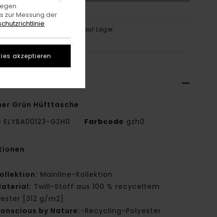
gegen
es zur Messung der
chutzrichtlinie
ses Produkt ist derzeit nicht auf Lager.
fen Sie andere Optionen
ies akzeptieren
ils & Funktionen
er Grün Hüfttasche
e
ELYBA00123-GZH0
Farbcode
gzh0
tionen
ollektion:
Mainline-Kollektion
aterial:
Twill-Stoff aus 100 % recyceltem
yester [312 g/m2]
onscious by Nature:
-Recycling-Polyester