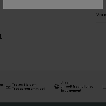
Ver
L
Unser
on
Treten Sie dem
umweltfreundliches
Treueprogramm bei
Engagement