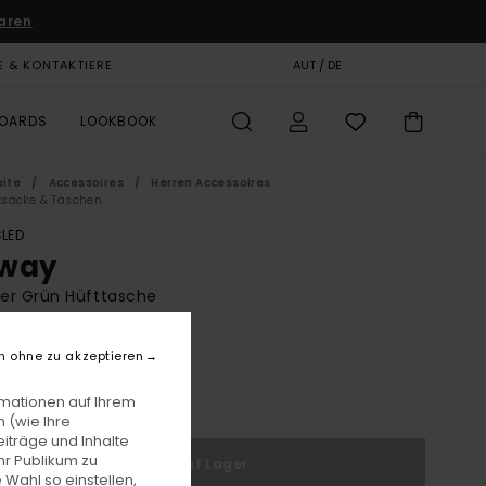
aren
E & KONTAKTIERE
GESCHENKKARTE
AUT / DE
SHOPS
BOARDS
LOOKBOOK
eite
Accessoires
Herren Accessoires
säcke & Taschen
LED
way
er Grün Hüfttasche
BONUS
n ohne zu akzeptieren
ming Soon!
rmationen auf Ihrem
LTER RABATT EXTRA 25 %
 (wie Ihre
iträge und Inhalte
hr Publikum zu
Nicht auf Lager
 Wahl so einstellen,