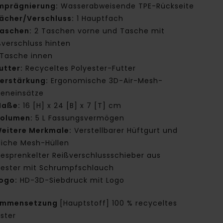
mprägnierung:
Wasserabweisende TPE-Rückseite
ächer/Verschluss:
1 Hauptfach
aschen:
2 Taschen vorne und Tasche mit
ßverschluss hinten
 Tasche innen
utter:
Recyceltes Polyester-Futter
erstärkung:
Ergonomische 3D-Air-Mesh-
lleneinsätze
aße:
16 [H] x 24 [B] x 7 [T] cm
olumen:
5 L Fassungsvermögen
eitere Merkmale:
Verstellbarer Hüftgurt und
tliche Mesh-Hüllen
esprenkelter Reißverschlussschieber aus
yester mit Schrumpfschlauch
ogo:
HD-3D-Siebdruck mit Logo
ammensetzung
[Hauptstoff] 100 % recyceltes
ster