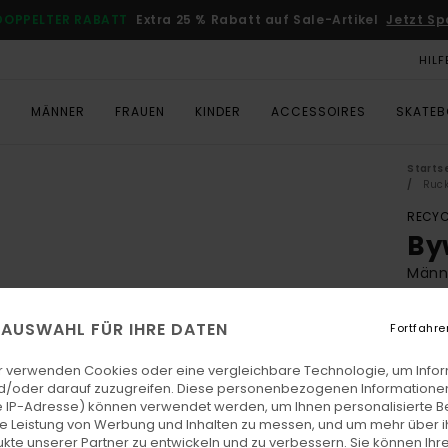
DOPPELTER RABATT
Extra 25 % Rabatt auf Sale-Artikel
Jetzt Sp
HILF
T
MÄNNER
FRAUEN
KINDER
ACCESSOIRES
SKATE
Starts
Ruck
RECYC
By
Männ
ECO-
E AUSWAHL FÜR IHRE DATEN
Fortfahre
Co
r verwenden Cookies oder eine vergleichbare Technologie, um Info
DOPPE
d/oder darauf zuzugreifen. Diese personenbezogenen Informationen
 IP-Adresse) können verwendet werden, um Ihnen personalisierte Be
ie Leistung von Werbung und Inhalten zu messen, und um mehr über i
kte unserer Partner zu entwickeln und zu verbessern. Sie können Ihre