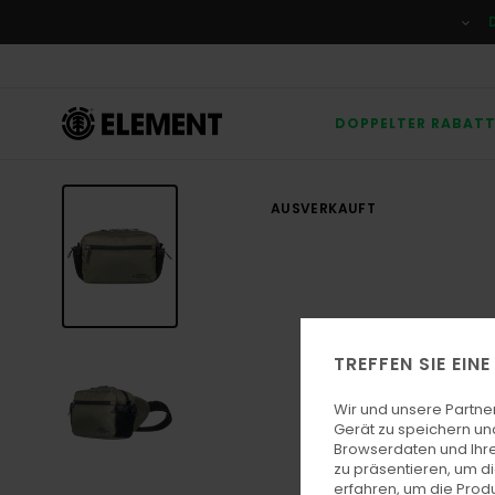
Direkt
zur
Produktinformation
springen
DOPPELTER RABAT
AUSVERKAUFT
TREFFEN SIE EIN
Wir und unsere Partne
Gerät zu speichern un
Browserdaten und Ihre
zu präsentieren, um d
erfahren, um die Produ