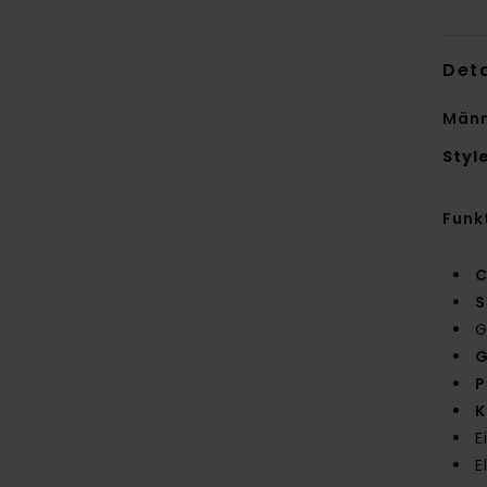
Deta
Männ
Styl
Funk
C
S
G
G
P
K
E
E