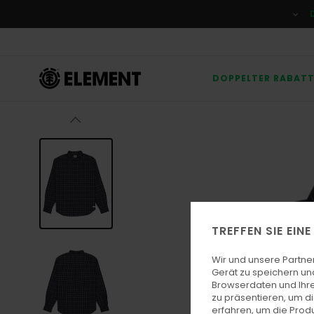
Direkt
zur
Produktinformation
springen
DOPPELTER RABAT
TREFFEN SIE EIN
Wir und unsere Partne
Gerät zu speichern un
Browserdaten und Ihre
zu präsentieren, um d
erfahren, um die Produ