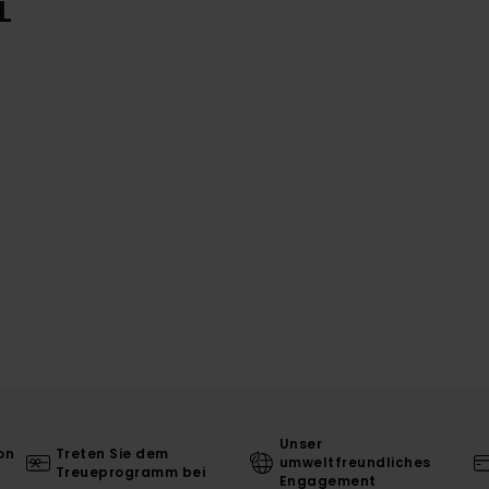
L
Unser
on
Treten Sie dem
umweltfreundliches
Treueprogramm bei
Engagement