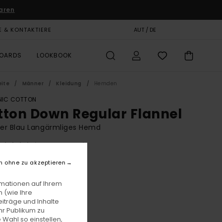
aren
E & KONTAKTIERE
GESCHENKKARTE
AUT / DE
SHOPS
BOARDS
LOOKBOOK
eite
Männer
Kleidung
Hemden
IC COTTON
tton Down Regular Flannel
er Blau Langärmliges Hemd
(2 Bewertungen)
BONUS
n ohne zu akzeptieren
00
55%
3,75
rmationen auf Ihrem
 (wie Ihre
iträge und Inhalte
hr Publikum zu
LTER RABATT EXTRA 25 %
 Wahl so einstellen,