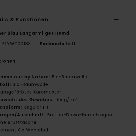
ils & Funktionen
er Blau Langärmliges Hemd
e
ELYWT00183
Farbcode
bst1
tionen
onscious by Nature:
Bio-Baumwolle
toff:
Bio-Baumwolle
arngefärbtes Karomuster
ewicht des Gewebes:
165 g/m2
assform:
Regular Fit
ragen/Ausschnitt:
Button-Down-Hemdkragen
ine Brusttasche
lement Co Weblabel