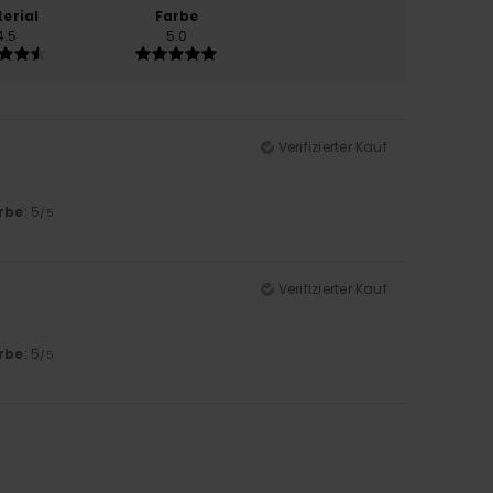
erial
Farbe
4.5
5.0
Verifizierter Kauf
rbe
: 5
/5
Verifizierter Kauf
rbe
: 5
/5