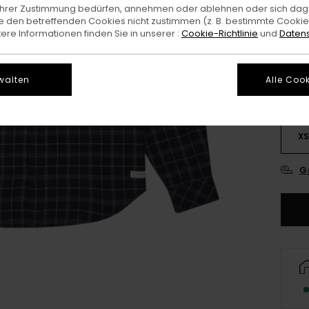
e Ihrer Zustimmung bedürfen, annehmen oder ablehnen oder sich da
 den betreffenden Cookies nicht zustimmen (z. B. bestimmte Cooki
Farb
re Informationen finden Sie in unserer :
Cookie-Richtlinie
und
Datens
walten
Alle Cook
X
G