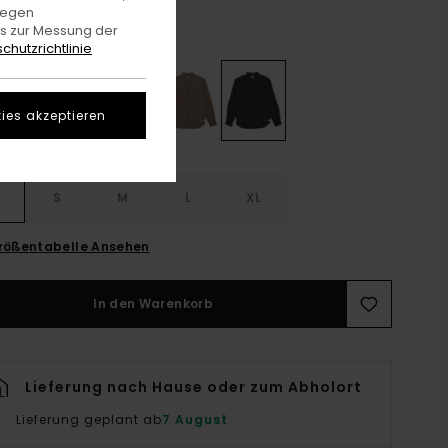
gegen
es zur Messung der
Tartan Blue
e
chutzrichtlinie
ies akzeptieren
S
S
M
L
XL
rößentabelle Ansehen
In den Warenkorb
Lieferung nach Hause oder zum Abholort
Lieferung geplant ab
7 August