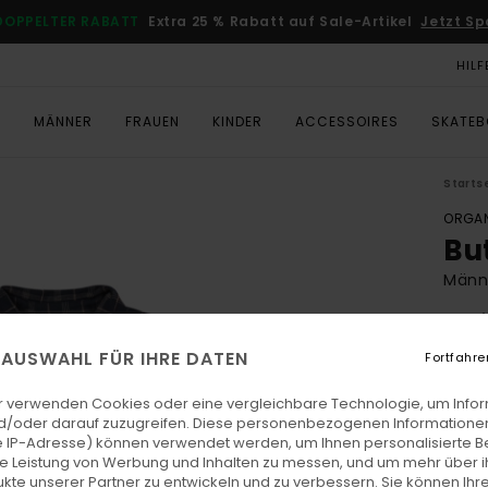
DOPPELTER RABATT
Extra 25 % Rabatt auf Sale-Artikel
Jetzt Sp
HILF
T
MÄNNER
FRAUEN
KINDER
ACCESSOIRES
SKATE
Starts
ORGAN
Bu
Männ
5.0
ECO-
E AUSWAHL FÜR IHRE DATEN
Fortfahre
€ 75,
€ 3
r verwenden Cookies oder eine vergleichbare Technologie, um Info
d/oder darauf zuzugreifen. Diese personenbezogenen Informationen
SALE
 IP-Adresse) können verwendet werden, um Ihnen personalisierte Be
ie Leistung von Werbung und Inhalten zu messen, und um mehr über i
DOPPE
kte unserer Partner zu entwickeln und zu verbessern. Sie können Ihre