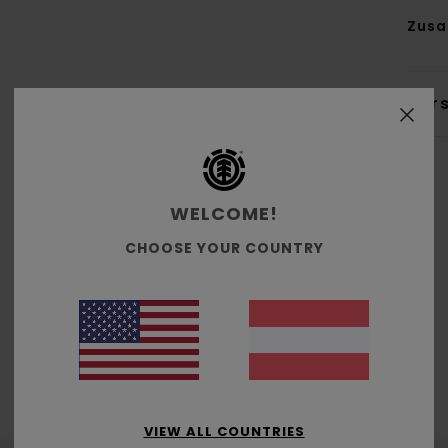
Zus
Ver
WELCOME!
CHOOSE YOUR COUNTRY
Durchschnittliche Bewertung
5.0
/5
basierend auf
2 verifizierten Bewertungen
seit November 2025
100% unserer Kunden empfehlen dieses Produkt
VIEW ALL COUNTRIES