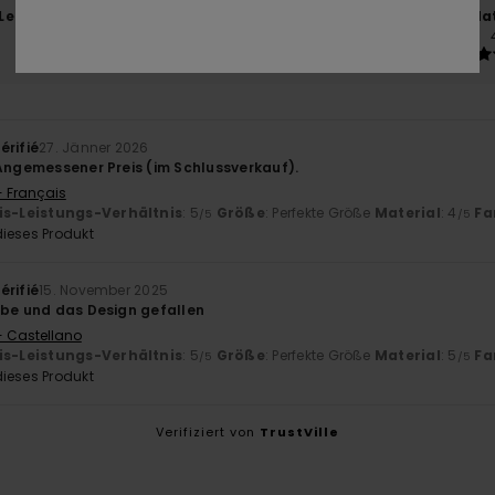
-Leistungs-Verhältnis
Größe
Mat
5.0
Zu klein
Zu groß
érifié
27. Jänner 2026
 Angemessener Preis (im Schlussverkauf).
- Français
is-Leistungs-Verhältnis
: 5
Größe
: Perfekte Größe
Material
: 4
Fa
/5
/5
ieses Produkt
érifié
15. November 2025
rbe und das Design gefallen
- Castellano
is-Leistungs-Verhältnis
: 5
Größe
: Perfekte Größe
Material
: 5
Fa
/5
/5
ieses Produkt
Verifiziert von
TrustVille