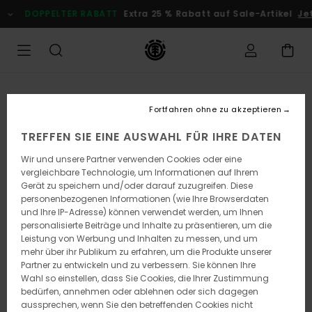
Direkt
DOPPELTER RABATT
Extra 25 % Rabatt auf Sale-Artikel
Je
zur
Produktinformation
springen
Fortfahren ohne zu akzeptieren
TREFFEN SIE EINE AUSWAHL FÜR IHRE DATEN
Wir und unsere Partner verwenden Cookies oder eine
vergleichbare Technologie, um Informationen auf Ihrem
Gerät zu speichern und/oder darauf zuzugreifen. Diese
personenbezogenen Informationen (wie Ihre Browserdaten
und Ihre IP-Adresse) können verwendet werden, um Ihnen
personalisierte Beiträge und Inhalte zu präsentieren, um die
Leistung von Werbung und Inhalten zu messen, und um
mehr über ihr Publikum zu erfahren, um die Produkte unserer
Partner zu entwickeln und zu verbessern. Sie können Ihre
Wahl so einstellen, dass Sie Cookies, die Ihrer Zustimmung
bedürfen, annehmen oder ablehnen oder sich dagegen
aussprechen, wenn Sie den betreffenden Cookies nicht