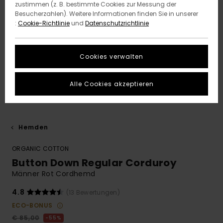
zustimmen (z. B. bestimmte Cookies zur Messung der
Besucherzahlen). Weitere Informationen finden Sie in unserer
:
Cookie-Richtlinie
und
Datenschutzrichtlinie
Cookies verwalten
Alle Cookies akzeptieren
Hemden
ORGANIC COTTON
Button Down Regular Corduroy
Männer Rot Cordhemd
4.8
(13 Bewertungen)
ECO-BONUS
€ 85,00
55%