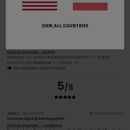
5
/5
VIEW ALL COUNTRIES
Carla
14. Februar 2026
Verifizierter Kauf
Ein hochwertiges Hemd aus Cord. Schöne Farbe.
Original anzeigen - English
Komfort
: 5
Preis-Leistungs-Verhältnis
: 5
Größe
:
/5
/5
Perfekte Größe
Material
: 5
Farbe
: 5
/5
/5
Ich empfehle dieses Produkt
5
/5
Jose
21. Jänner 2026
Verifizierter Kauf
Hochwertiges Kleidungsstück
Original anzeigen - Castellano