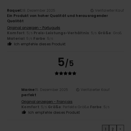
Raquel
28. Dezember 2025
Verifizierter Kauf
Ein Produkt von hoher Qualität und herausragender
Qualität
Original anzeigen - Português
Komfort
: 5
Preis-Leistungs-Verhältnis
: 5
Größe
: Groß
/5
/5
Material
: 5
Farbe
: 5
/5
/5
Ich empfehle dieses Produkt
5
/5
Marine
15. Dezember 2025
Verifizierter Kauf
perfekt
Original anzeigen - Français
Komfort
: 5
Größe
: Perfekte Größe
Farbe
: 5
/5
/5
Ich empfehle dieses Produkt
1
2
>