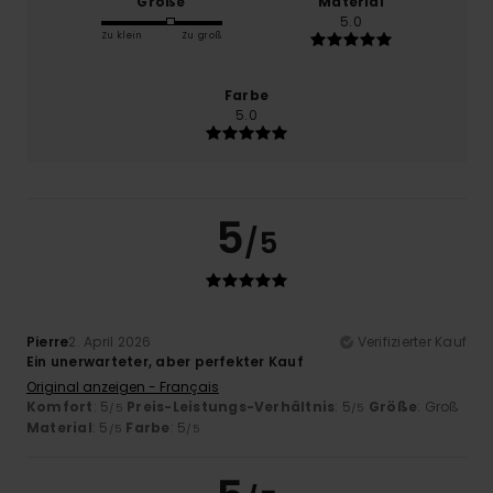
Größe
Material
5.0
Zu klein
Zu groß
Farbe
5.0
5
/5
Pierre
2. April 2026
Verifizierter Kauf
Ein unerwarteter, aber perfekter Kauf
Original anzeigen - Français
Komfort
: 5
Preis-Leistungs-Verhältnis
: 5
Größe
: Groß
/5
/5
Material
: 5
Farbe
: 5
/5
/5