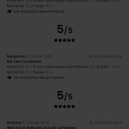
Komfort
: 5
Preis-Leistungs-Verhältnis
: 5
Größe
: Groß
/5
/5
Material
: 5
Farbe
: 5
/5
/5
Ich empfehle dieses Produkt
5
/5
Benjamin
19. Jänner 2026
Verifizierter Kauf
Bin sehr zufrieden
Komfort
: 5
Preis-Leistungs-Verhältnis
: 5
Größe
: Groß
/5
/5
Material
: 5
Farbe
: 5
/5
/5
Ich empfehle dieses Produkt
5
/5
Andrea
15. Jänner 2026
Verifizierter Kauf
Weil ich in Rom bin, bin ich zufrieden