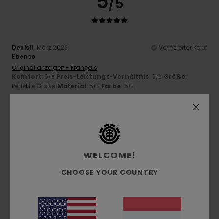
5
/5
Denis
11. März 2026
Verifizierter Kauf
Ebenso
Original anzeigen - Français
Komfort
: 5
Preis-Leistungs-Verhältnis
: 5
Größe
:
/5
/5
Perfekte Größe
Material
: 5
Farbe
: 5
/5
/5
5
/5
WELCOME!
Catherine
19. Februar 2026
Verifizierter Kauf
Spitzenqualität
CHOOSE YOUR COUNTRY
Original anzeigen - Français
Komfort
: 5
Preis-Leistungs-Verhältnis
: 5
Größe
:
/5
/5
Perfekte Größe
Material
: 5
Farbe
: 5
/5
/5
Ich empfehle dieses Produkt