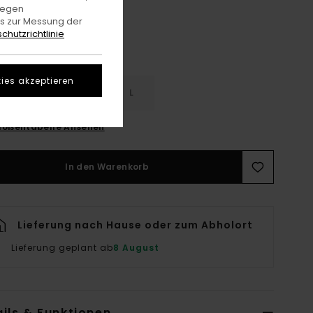
gegen
es zur Messung der
chutzrichtlinie
ies akzeptieren
S
S
M
L
rößentabelle Ansehen
In den Warenkorb
Lieferung nach Hause oder zum Abholort
Lieferung geplant ab
8 August
ils & Funktionen