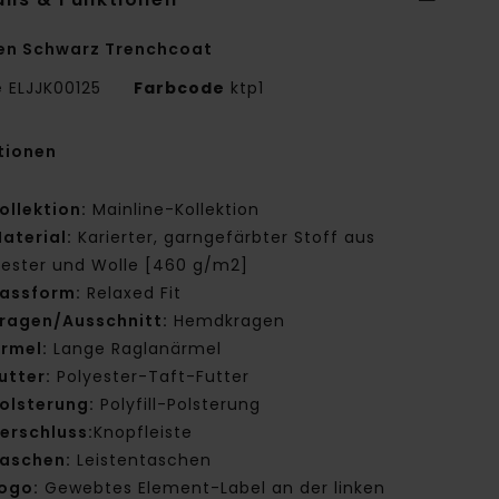
en Schwarz Trenchcoat
e
ELJJK00125
Farbcode
ktp1
tionen
ollektion:
Mainline-Kollektion
aterial:
Karierter, garngefärbter Stoff aus
yester und Wolle [460 g/m2]
assform:
Relaxed Fit
ragen/Ausschnitt:
Hemdkragen
rmel:
Lange Raglanärmel
utter:
Polyester-Taft-Futter
olsterung:
Polyfill-Polsterung
erschluss:
Knopfleiste
aschen:
Leistentaschen
ogo:
Gewebtes Element-Label an der linken