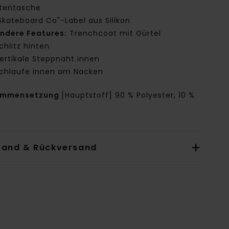
stentasche
Skateboard Co"-Label aus Silikon
ndere Features:
Trenchcoat mit Gürtel
chlitz hinten
ertikale Steppnaht innen
chlaufe innen am Nacken
ammensetzung
[Hauptstoff] 90 % Polyester, 10 %
e
sand & Rückversand