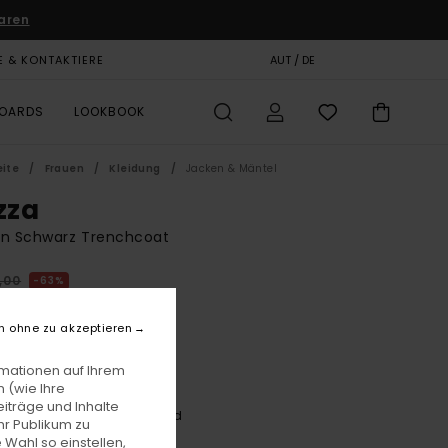
aren
E & KONTAKTIERE
GESCHENKKARTE
AUT / DE
SHOPS
BOARDS
LOOKBOOK
eite
Frauen
Kleidung
Jacken & Mäntel
zza
en Schwarz Trenchcoat
,00
63%
2,50
n ohne zu akzeptieren
LTER RABATT EXTRA 25 %
rmationen auf Ihrem
 (wie Ihre
iträge und Inhalte
Eclipse Navy/java Plaid
e
hr Publikum zu
 Wahl so einstellen,