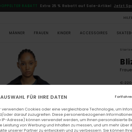
DOPPELTER RABATT
Extra 25 % Rabatt auf Sale-Artikel
Jetzt Sp
HILF
T
MÄNNER
FRAUEN
KINDER
ACCESSOIRES
SKATE
Starts
Bli
Frau
€ 220
€ 8
E AUSWAHL FÜR IHRE DATEN
Fortfahre
SALE
DOPPE
r verwenden Cookies oder eine vergleichbare Technologie, um Info
d/oder darauf zuzugreifen. Diese personenbezogenen Informationen
 IP-Adresse) können verwendet werden, um Ihnen personalisierte Be
Farb
ie Leistung von Werbung und Inhalten zu messen, und um mehr über i
kte unserer Partner zu entwickeln und zu verbessern. Sie können Ihre