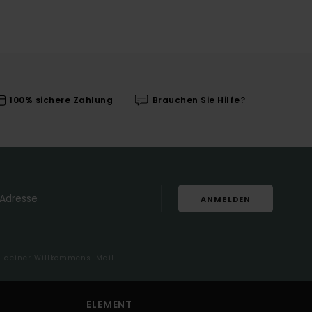
100% sichere Zahlung
Brauchen Sie Hilfe?
ANMELDEN
in deiner Willkommens-Mail
ELEMENT