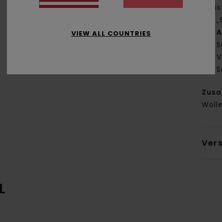
Lei
„
A
VIEW ALL COUNTRIES
S
V
S
Zus
Woll
Ver
L