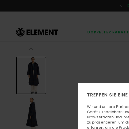
Direkt
zur
Produktinformation
springen
DOPPELTER RABAT
TREFFEN SIE EIN
Wir und unsere Partne
Gerät zu speichern un
Browserdaten und Ihre
zu präsentieren, um d
erfahren, um die Produ