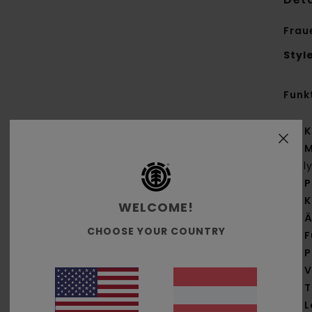
Frau
Styl
Funk
K
M
Pol
P
K
WELCOME!
Ä
CHOOSE YOUR COUNTRY
F
P
V
T
L