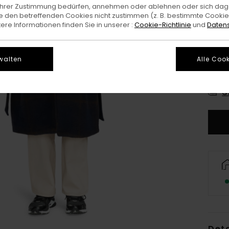
e Ihrer Zustimmung bedürfen, annehmen oder ablehnen oder sich da
 den betreffenden Cookies nicht zustimmen (z. B. bestimmte Cooki
re Informationen finden Sie in unserer :
Cookie-Richtlinie
und
Datens
walten
Alle Cook
X
G
Deta