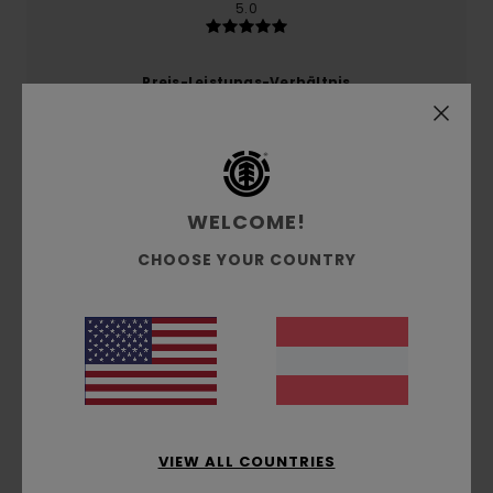
5.0
Preis-Leistungs-Verhältnis
4.3
Größe
Material
4.6
Zu klein
Zu groß
WELCOME!
CHOOSE YOUR COUNTRY
Farbe
4.8
5
/5
VIEW ALL COUNTRIES