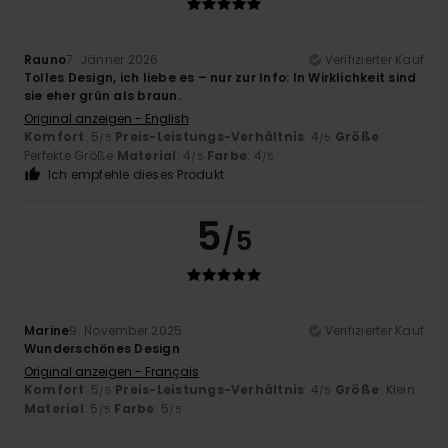
Rauno
7. Jänner 2026
Verifizierter Kauf
Tolles Design, ich liebe es – nur zur Info: In Wirklichkeit sind
sie eher grün als braun.
Original anzeigen - English
Komfort
: 5
Preis-Leistungs-Verhältnis
: 4
Größe
:
/5
/5
Perfekte Größe
Material
: 4
Farbe
: 4
/5
/5
Ich empfehle dieses Produkt
5
/5
Marine
9. November 2025
Verifizierter Kauf
Wunderschönes Design
Original anzeigen - Français
Komfort
: 5
Preis-Leistungs-Verhältnis
: 4
Größe
: Klein
/5
/5
Material
: 5
Farbe
: 5
/5
/5