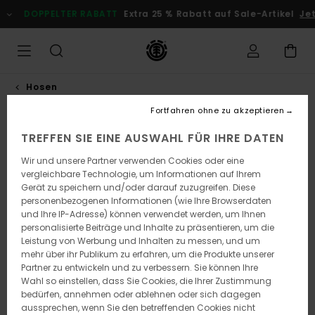
Direkt
DOPPELTER RABATT
Extra 25 % Rabatt auf Sale-Artikel
Je
zur
Produktinformation
springen
Hosen
Fortfahren ohne zu akzeptieren
TREFFEN SIE EINE AUSWAHL FÜR IHRE DATEN
Wir und unsere Partner verwenden Cookies oder eine
vergleichbare Technologie, um Informationen auf Ihrem
Gerät zu speichern und/oder darauf zuzugreifen. Diese
personenbezogenen Informationen (wie Ihre Browserdaten
und Ihre IP-Adresse) können verwendet werden, um Ihnen
personalisierte Beiträge und Inhalte zu präsentieren, um die
Leistung von Werbung und Inhalten zu messen, und um
mehr über ihr Publikum zu erfahren, um die Produkte unserer
Partner zu entwickeln und zu verbessern. Sie können Ihre
Wahl so einstellen, dass Sie Cookies, die Ihrer Zustimmung
bedürfen, annehmen oder ablehnen oder sich dagegen
aussprechen, wenn Sie den betreffenden Cookies nicht