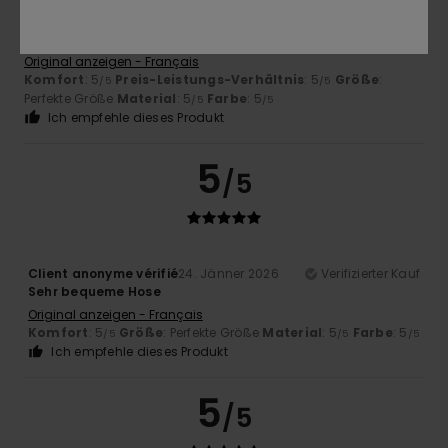
Thomas
7. Februar 2026
Verifizierter Kauf
Ich liebe es
Original anzeigen - Français
Komfort
: 5
Preis-Leistungs-Verhältnis
: 5
Größe
:
/5
/5
Perfekte Größe
Material
: 5
Farbe
: 5
/5
/5
Ich empfehle dieses Produkt
5
/5
Client anonyme vérifié
24. Jänner 2026
Verifizierter Kauf
Sehr bequeme Hose
Original anzeigen - Français
Komfort
: 5
Größe
: Perfekte Größe
Material
: 5
Farbe
: 5
/5
/5
/5
Ich empfehle dieses Produkt
5
/5