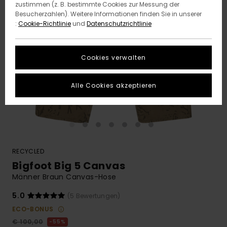
zustimmen (z. B. bestimmte Cookies zur Messung der
Besucherzahlen). Weitere Informationen finden Sie in unserer
:
Cookie-Richtlinie
und
Datenschutzrichtlinie
Cookies verwalten
Alle Cookies akzeptieren
RECYCLED
Bigfoot Big 5 Canvas
Männer Braun Canvas-Hose
5.0
(5 Bewertungen)
ECO-BONUS
€ 100,00
55%