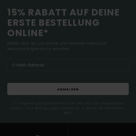
15% RABATT AUF DEINE
ERSTE BESTELLUNG
ONLINE*
Melde dich an, um immer die neuesten News und
exklusive Angebote zu erhalten.
ANMELDEN
(*) Angebot gültig online für alle, die sich neu angemeldet
haben - Alle Bedingungen findest du in deiner Willkommens-
Mail