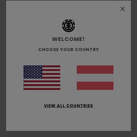
Versand & Rückversand
Kundenbewertungen
WELCOME!
CHOOSE YOUR COUNTRY
Durchschnittliche Bewertung
5.0
/5
basierend auf
1 verifizierten Bewertungen
seit April
2026
100% unserer Kunden empfehlen dieses Produkt
VIEW ALL COUNTRIES
Komfort
5.0