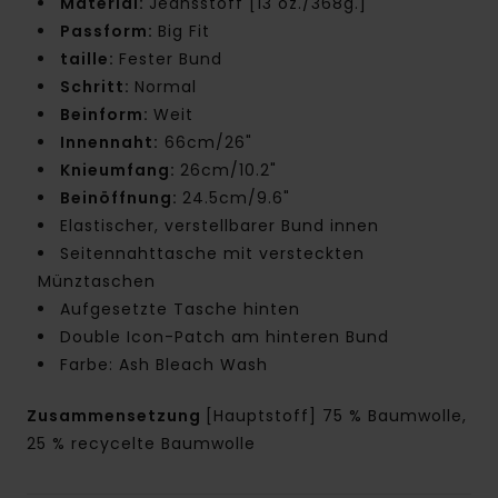
Material:
Jeansstoff [13 oz./368g.]
Passform:
Big Fit
taille:
Fester Bund
Schritt:
Normal
Beinform:
Weit
Innennaht:
66cm/26"
Knieumfang:
26cm/10.2"
Beinöffnung:
24.5cm/9.6"
Elastischer, verstellbarer Bund innen
Seitennahttasche mit versteckten
Münztaschen
Aufgesetzte Tasche hinten
Double Icon-Patch am hinteren Bund
Farbe: Ash Bleach Wash
Zusammensetzung
[Hauptstoff] 75 % Baumwolle,
25 % recycelte Baumwolle