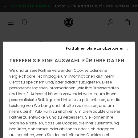
Direkt
DOPPELTER RABATT
Extra 25 % Rabatt auf Sale-Artikel
Jetz
zur
Produktinformation
springen
Fortfahren ohne zu akzeptieren
TREFFEN SIE EINE AUSWAHL FÜR IHRE DATEN
Wir und unsere Partner verwenden Cookies oder eine
vergleichbare Technologie, um Informationen auf Ihrem
Gerät zu speichern und/oder darauf zuzugreifen. Diese
personenbezogenen Informationen (wie Ihre Browserdaten
und Ihre IP-Adresse) können verwendet werden, um Ihnen
personalisierte Beiträge und Inhalte zu präsentieren, um die
Leistung von Werbung und Inhalten zu messen, und um
mehr über ihr Publikum zu erfahren, um die Produkte unserer
Partner zu entwickeln und zu verbessern. Sie können Ihre
Wahl so einstellen, dass Sie Cookies, die Ihrer Zustimmung
bedürfen, annehmen oder ablehnen oder sich dagegen
aussprechen, wenn Sie den betreffenden Cookies nicht