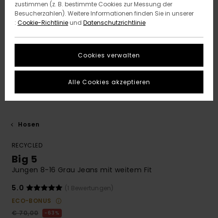
zustimmen (z. B. bestimmte Cookies zur Messung der
Besucherzahlen). Weitere Informationen finden Sie in unserer
:
Cookie-Richtlinie
und
Datenschutzrichtlinie
Cookies verwalten
Alle Cookies akzeptieren
Hosen
RECYCLED
Big 5
Jungen 8-16 Grau Jeans mit weitem Fit
5.0
(1 Bewertungen)
ECO-BONUS
€ 70,00
63%