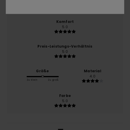
2026
100% unserer Kunden empfehlen dieses Produkt
Komfort
5.0
Preis-Leistungs-Verhältnis
5.0
Größe
Material
4.0
Zu klein
Zu groß
Farbe
5.0