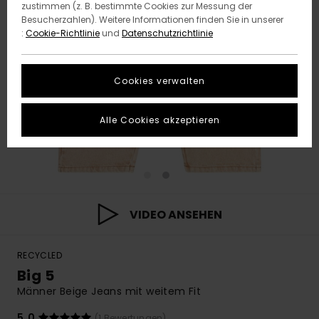
zustimmen (z. B. bestimmte Cookies zur Messung der
Besucherzahlen). Weitere Informationen finden Sie in unserer
:
Cookie-Richtlinie
und
Datenschutzrichtlinie
Cookies verwalten
Alle Cookies akzeptieren
VIDEO ANSEHEN
RECYCLED
Big 5
Männer Beige Jeans mit weitem Fit
5.0
(1 Bewertungen)