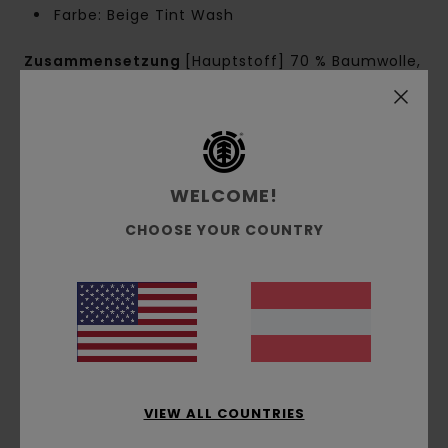
Farbe: Beige Tint Wash
Zusammensetzung
[Hauptstoff] 70 % Baumwolle,
30 % recycelte Baumwolle
Versand & Rückversand
WELCOME!
CHOOSE YOUR COUNTRY
Kundenbewertungen
Durchschnittliche Bewertung
5.0
/5
VIEW ALL COUNTRIES
basierend auf
1 verifizierten Bewertungen
seit Juli