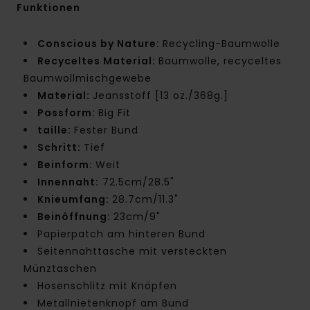
Funktionen
Conscious by Nature:
Recycling-Baumwolle
Recyceltes Material:
Baumwolle, recyceltes
Baumwollmischgewebe
Material:
Jeansstoff [13 oz./368g.]
Passform:
Big Fit
taille:
Fester Bund
Schritt:
Tief
Beinform:
Weit
Innennaht:
72.5cm/28.5"
Knieumfang:
28.7cm/11.3"
Beinöffnung:
23cm/9"
Papierpatch am hinteren Bund
Seitennahttasche mit versteckten
Münztaschen
Hosenschlitz mit Knöpfen
Metallnietenknopf am Bund