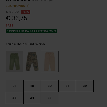
ECO-BONUS
€ 90,00
63%
€ 33,75
SALE
DOPPELTER RABATT EXTRA 25 %
Beige Tint Wash
Farbe
26
28
30
31
32
33
34
36