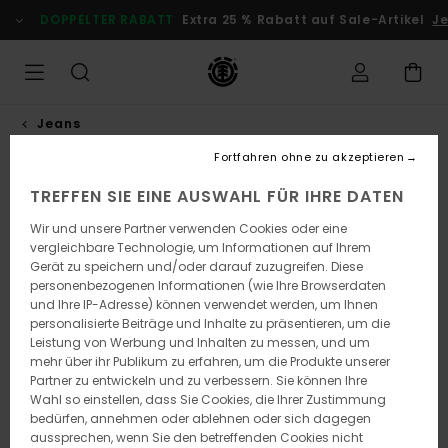
Direkt
DOPPELTER RABATT
Extra 25 % Rabatt auf Sale-Artikel
Jetz
zur
Produktinformation
springen
Jeans
Fortfahren ohne zu akzeptieren
TREFFEN SIE EINE AUSWAHL FÜR IHRE DATEN
Wir und unsere Partner verwenden Cookies oder eine
vergleichbare Technologie, um Informationen auf Ihrem
Gerät zu speichern und/oder darauf zuzugreifen. Diese
personenbezogenen Informationen (wie Ihre Browserdaten
und Ihre IP-Adresse) können verwendet werden, um Ihnen
personalisierte Beiträge und Inhalte zu präsentieren, um die
Leistung von Werbung und Inhalten zu messen, und um
mehr über ihr Publikum zu erfahren, um die Produkte unserer
Partner zu entwickeln und zu verbessern. Sie können Ihre
Wahl so einstellen, dass Sie Cookies, die Ihrer Zustimmung
bedürfen, annehmen oder ablehnen oder sich dagegen
aussprechen, wenn Sie den betreffenden Cookies nicht