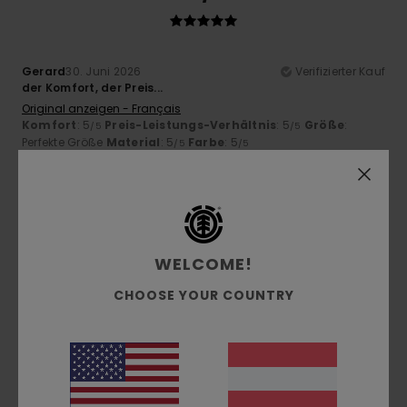
Gerard
30. Juni 2026
Verifizierter Kauf
der Komfort, der Preis...
Original anzeigen - Français
Komfort
: 5
Preis-Leistungs-Verhältnis
: 5
Größe
:
/5
/5
Perfekte Größe
Material
: 5
Farbe
: 5
/5
/5
Ich empfehle dieses Produkt
5
/5
WELCOME!
CHOOSE YOUR COUNTRY
Victoria
21. Juni 2026
Verifizierter Kauf
Schöne Farben!
Original anzeigen - Français
Komfort
: 5
Preis-Leistungs-Verhältnis
: 4
Größe
:
/5
/5
Perfekte Größe
Material
: 4
Farbe
: 5
/5
/5