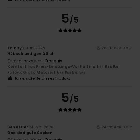
5
/5
Thierry
3. Juni 2026
Verifizierter Kauf
Hübsch und gemütlich
Original anzeigen - Français
Komfort
: 5
Preis-Leistungs-Verhältnis
: 5
Größe
:
/5
/5
Perfekte Größe
Material
: 5
Farbe
: 5
/5
/5
Ich empfehle dieses Produkt
5
/5
Sebastien
24. Mai 2026
Verifizierter Kauf
Das sind gute Socken
Original anzeigen - Français