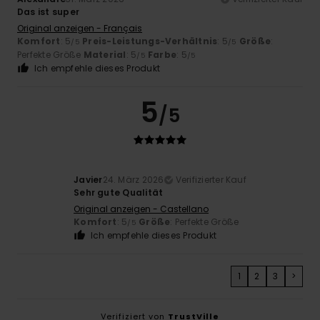
Das ist super
Original anzeigen - Français
Komfort
: 5
Preis-Leistungs-Verhältnis
: 5
Größe
:
/5
/5
Perfekte Größe
Material
: 5
Farbe
: 5
/5
/5
Ich empfehle dieses Produkt
5
/5
Javier
24. März 2026
Verifizierter Kauf
Sehr gute Qualität
Original anzeigen - Castellano
Komfort
: 5
Größe
: Perfekte Größe
/5
Ich empfehle dieses Produkt
1
2
3
>
Verifiziert von
TrustVille