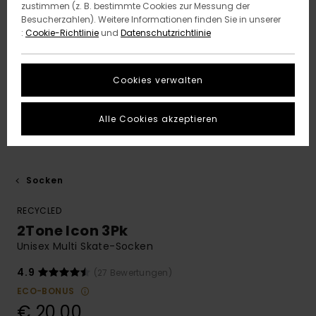
zustimmen (z. B. bestimmte Cookies zur Messung der
Besucherzahlen). Weitere Informationen finden Sie in unserer
:
Cookie-Richtlinie
und
Datenschutzrichtlinie
Cookies verwalten
Alle Cookies akzeptieren
Socken
RECYCLED
2Tone Icon 3Pk
Unisex Multi Skate-Socken
4.9
(27 Bewertungen)
ECO-BONUS
€ 20,00