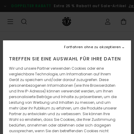
Direkt
DOPPELTER RABATT
Extra 25 % Rabatt auf Sale-Artikel
Je
zur
Produktinformation
springen
Fortfahren ohne zu akzeptieren
TREFFEN SIE EINE AUSWAHL FÜR IHRE DATEN
Wir und unsere Partner verwenden Cookies oder eine
vergleichbare Technologie, um Informationen auf Ihrem
Gerät zu speichern und/oder darauf zuzugreifen. Diese
personenbezogenen Informationen (wie Ihre Browserdaten
und Ihre IP-Adresse) können verwendet werden, um Ihnen
personalisierte Beiträge und Inhalte zu präsentieren, um die
Leistung von Werbung und Inhalten zu messen, und um
mehr über ihr Publikum zu erfahren, um die Produkte unserer
Partner zu entwickeln und zu verbessern. Sie können Ihre
Wahl so einstellen, dass Sie Cookies, die Ihrer Zustimmung
bedürfen, annehmen oder ablehnen oder sich dagegen
aussprechen, wenn Sie den betreffenden Cookies nicht