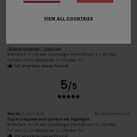
5
/5
VIEW ALL COUNTRIES
Laurence
21. Juni 2026
Verifizierter Kauf
Gute Qualität
Original anzeigen - Français
Komfort
: 5
Preis-Leistungs-Verhältnis
: 4
Größe
:
/5
/5
Perfekte Größe
Material
: 5
Farbe
: 5
/5
/5
Ich empfehle dieses Produkt
5
/5
Martin
12. Juni 2026
Verifizierter Kauf
Super bequem und optisch ein Highlight.
Komfort
: 5
Preis-Leistungs-Verhältnis
: 5
Größe
:
/5
/5
Perfekte Größe
Material
: 5
Farbe
: 5
/5
/5
Ich empfehle dieses Produkt