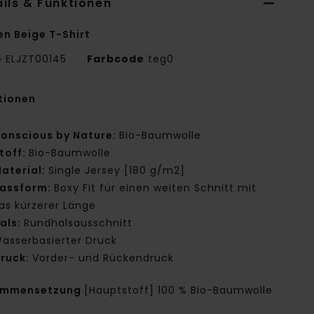
ils & Funktionen
en Beige T-Shirt
e
ELJZT00145
Farbcode
teg0
tionen
onscious by Nature:
Bio-Baumwolle
toff:
Bio-Baumwolle
aterial:
Single Jersey [180 g/m2]
assform:
Boxy Fit für einen weiten Schnitt mit
as kürzerer Länge
als:
Rundhalsausschnitt
asserbasierter Druck
ruck:
Vorder- und Rückendruck
ammensetzung
[Hauptstoff] 100 % Bio-Baumwolle