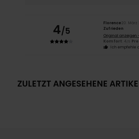
Florence
20. März
4
/5
Zufrieden
Original anzeigen 
Komfort
: 4
Pre
/5
Ich empfehle d
ZULETZT ANGESEHENE ARTIKE