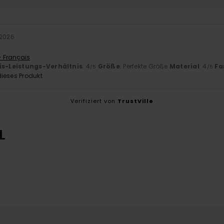
 2026
- Français
is-Leistungs-Verhältnis
: 4
Größe
: Perfekte Größe
Material
: 4
Fa
/5
/5
ieses Produkt
Verifiziert von
TrustVille
L