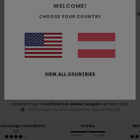
WELCOME!
Ver
CHOOSE YOUR COUNTRY
Durchschnittliche Bewertung
4.0
VIEW ALL COUNTRIES
/5
basierend auf
1 verifizierten Bewertungen
seit März 2026
100% unserer Kunden empfehlen dieses Produkt
-Leistungs-Verhältnis
Größe
Mat
4.0
Zu klein
Zu groß