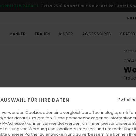
DOPPELTER RABATT
Extra 25 % Rabatt auf Sale-Artikel
Jetzt Sp
HILF
T
MÄNNER
FRAUEN
KINDER
ACCESSOIRES
SKATE
Starts
ORGAN
Wo
Fraue
4.0
ECO-
E AUSWAHL FÜR IHRE DATEN
Fortfahre
€ 3
r verwenden Cookies oder eine vergleichbare Technologie, um Info
DOPPE
d/oder darauf zuzugreifen. Diese personenbezogenen Informationen
 IP-Adresse) können verwendet werden, um Ihnen personalisierte Be
ie Leistung von Werbung und Inhalten zu messen, und um mehr über i
Farb
kte unserer Partner zu entwickeln und zu verbessern. Sie können Ihre