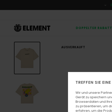
Direkt
zur
Produktinformation
springen
DOPPELTER RABAT
AUSVERKAUFT
TREFFEN SIE EIN
Wir und unsere Partne
Gerät zu speichern un
Browserdaten und Ihre
zu präsentieren, um d
erfahren, um die Produ