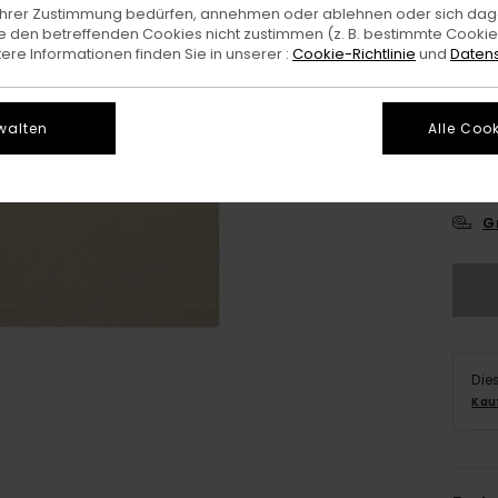
e Ihrer Zustimmung bedürfen, annehmen oder ablehnen oder sich da
 den betreffenden Cookies nicht zustimmen (z. B. bestimmte Cooki
re Informationen finden Sie in unserer :
Cookie-Richtlinie
und
Datens
walten
Alle Cook
X
G
Die
Kau