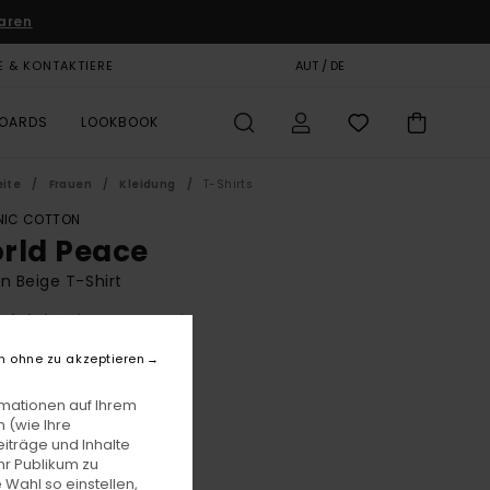
aren
E & KONTAKTIERE
GESCHENKKARTE
AUT / DE
SHOPS
BOARDS
LOOKBOOK
eite
Frauen
Kleidung
T-Shirts
IC COTTON
rld Peace
n Beige T-Shirt
(1 Bewertungen)
BONUS
n ohne zu akzeptieren
5,00
rmationen auf Ihrem
LTER RABATT EXTRA 25 %
 (wie Ihre
iträge und Inhalte
hr Publikum zu
Oat Milk
e
 Wahl so einstellen,