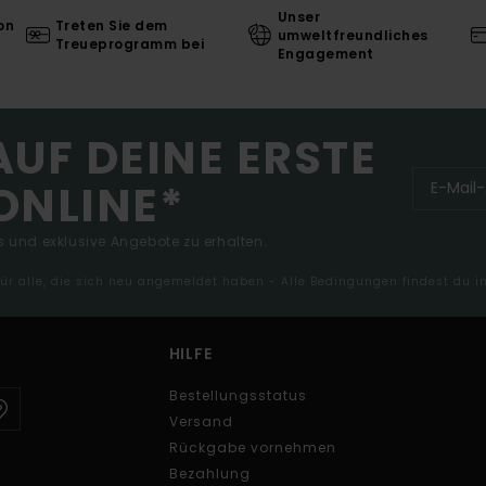
Unser
on
Treten Sie dem
umweltfreundliches
Treueprogramm bei
Engagement
AUF DEINE ERSTE
ONLINE*
 und exklusive Angebote zu erhalten.
 für alle, die sich neu angemeldet haben - Alle Bedingungen findest du 
HILFE
Bestellungsstatus
Versand
Rückgabe vornehmen
Bezahlung