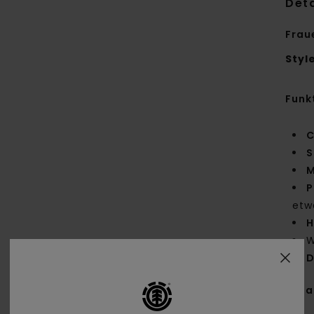
Deta
Frau
Styl
Funk
C
S
M
P
etw
H
W
D
Zus