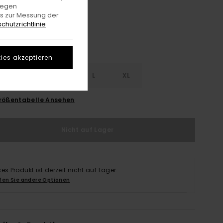
gegen
es zur Messung der
chutzrichtlinie
ies akzeptieren
S
S
M
L
XL
rößentabelle Ansehen
Nicht auf Lager
ses Produkt ist derzeit nicht auf Lager.
fen Sie andere Optionen