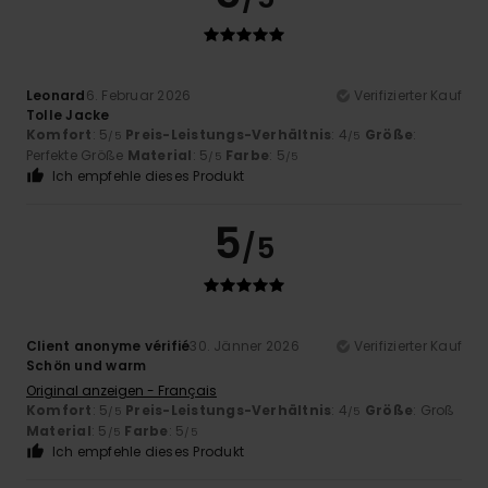
Leonard
6. Februar 2026
Verifizierter Kauf
Tolle Jacke
Komfort
: 5
Preis-Leistungs-Verhältnis
: 4
Größe
:
/5
/5
Perfekte Größe
Material
: 5
Farbe
: 5
/5
/5
Ich empfehle dieses Produkt
5
/5
Client anonyme vérifié
30. Jänner 2026
Verifizierter Kauf
Schön und warm
Original anzeigen - Français
Komfort
: 5
Preis-Leistungs-Verhältnis
: 4
Größe
: Groß
/5
/5
Material
: 5
Farbe
: 5
/5
/5
Ich empfehle dieses Produkt