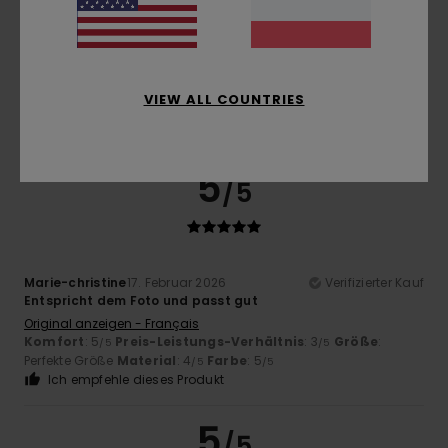
Stéphanie
17. Februar 2026
Verifizierter Kauf
Die Jacke ist sehr hübsch und warm
Original anzeigen - Français
VIEW ALL COUNTRIES
Komfort
: 5
Größe
: Perfekte Größe
Material
: 4
Farbe
: 5
/5
/5
/5
Ich empfehle dieses Produkt
5
/5
Marie-christine
17. Februar 2026
Verifizierter Kauf
Entspricht dem Foto und passt gut
Original anzeigen - Français
Komfort
: 5
Preis-Leistungs-Verhältnis
: 3
Größe
:
/5
/5
Perfekte Größe
Material
: 4
Farbe
: 5
/5
/5
Ich empfehle dieses Produkt
5
/5