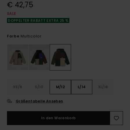
€ 42,75
SALE
DOPPELTER RABATT EXTRA 25 %
Multicolor
Farbe
XS/8
S/10
M/12
L/14
XL/16
Größentabelle Ansehen
In den Warenkorb