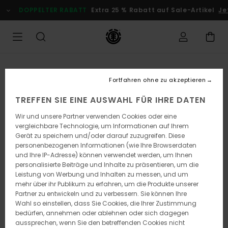
Direkt
DOPPELTER RABATT
Extra 25 % Rabatt auf Sale-Artikel
Je
zur
Produktinformation
springen
Fortfahren ohne zu akzeptieren
TREFFEN SIE EINE AUSWAHL FÜR IHRE DATEN
Wir und unsere Partner verwenden Cookies oder eine
vergleichbare Technologie, um Informationen auf Ihrem
Gerät zu speichern und/oder darauf zuzugreifen. Diese
personenbezogenen Informationen (wie Ihre Browserdaten
und Ihre IP-Adresse) können verwendet werden, um Ihnen
personalisierte Beiträge und Inhalte zu präsentieren, um die
Leistung von Werbung und Inhalten zu messen, und um
mehr über ihr Publikum zu erfahren, um die Produkte unserer
Partner zu entwickeln und zu verbessern. Sie können Ihre
Wahl so einstellen, dass Sie Cookies, die Ihrer Zustimmung
bedürfen, annehmen oder ablehnen oder sich dagegen
aussprechen, wenn Sie den betreffenden Cookies nicht