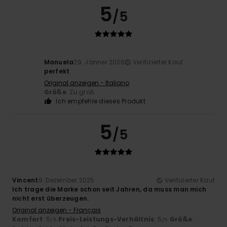
5
/5
Manuela
29. Jänner 2026
Verifizierter Kauf
perfekt
Original anzeigen - Italiano
Größe
: Zu groß
Ich empfehle dieses Produkt
5
/5
Vincent
9. Dezember 2025
Verifizierter Kauf
Ich trage die Marke schon seit Jahren, da muss man mich
nicht erst überzeugen.
Original anzeigen - Français
Komfort
: 5
Preis-Leistungs-Verhältnis
: 5
Größe
:
/5
/5