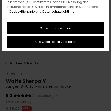
zustimmen (z. B. bestimmte Cookies zur Messung der
Besucherzahlen). Weitere Informationen finden Sie in unserer
:
Cookie-Richtlinie
und
Datenschutzrichtlinie
Cookies verwalten
Alle Cookies akzeptieren
Jacken & Mäntel
RECYCLED
Wolfe Sherpa Y
Jungen 8-16 Schwarz Sherpa-Jacke
5.0
(7 Bewertungen)
ECO-BONUS
€ 95,00
55%