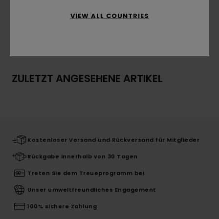
Zusammensetzung
100 % Baumwolle
VIEW ALL COUNTRIES
Versand & Rückversand
ZULETZT ANGESEHENE ARTIKEL
Kostenloser Versand und Rückversand für Mitglieder
Rückgabe innerhalb von 30 Tagen
Treten Sie dem Treueprogramm bei
Unser umweltfreundliches Engagement
100% sichere Zahlung