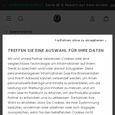
Direkt
DOPPELTER RABATT
Extra 25 % Rabatt auf Sale-Artikel
Jet
zur
Produktinformation
springen
Sweatshirts
Fortfahren ohne zu akzeptieren
AUSVERKAUFT
TREFFEN SIE EINE AUSWAHL FÜR IHRE DATEN
Wir und unsere Partner verwenden Cookies oder eine
vergleichbare Technologie, um Informationen auf Ihrem
Gerät zu speichern und/oder darauf zuzugreifen. Diese
personenbezogenen Informationen (wie Ihre Browserdaten
und Ihre IP-Adresse) können verwendet werden, um Ihnen
personalisierte Beiträge und Inhalte zu präsentieren, um die
Leistung von Werbung und Inhalten zu messen, und um
mehr über ihr Publikum zu erfahren, um die Produkte unserer
Partner zu entwickeln und zu verbessern. Sie können Ihre
Wahl so einstellen, dass Sie Cookies, die Ihrer Zustimmung
bedürfen, annehmen oder ablehnen oder sich dagegen
aussprechen, wenn Sie den betreffenden Cookies nicht