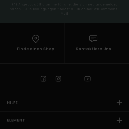
(*) Angebot gültig online für alle, die sich neu angemeldet
haben - Alle Bedingungen findest du in deiner Willkommens-
Mail
Finde einen Shop
Kontaktiere Uns
HILFE
ELEMENT