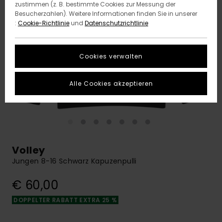
zustimmen (z. B. bestimmte Cookies zur Messung der
Besucherzahlen). Weitere Informationen finden Sie in unserer
:
Cookie-Richtlinie
und
Datenschutzrichtlinie
Cookies verwalten
Alle Cookies akzeptieren
Volley
Jungen 8-16 Schwarz Kapuzenpulli
€ 60,00
DOPPELTER RABATT EXTRA 25 %