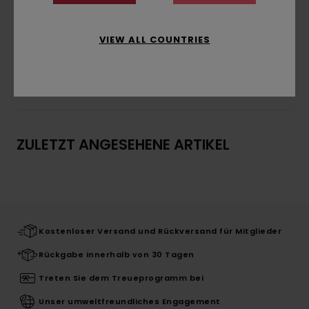
auf der Außenseite
Zusammensetzung
100 % Bio-Baumwolle
VIEW ALL COUNTRIES
Versand & Rückversand
ZULETZT ANGESEHENE ARTIKEL
Kostenloser Versand und Rückversand für Mitglieder
Rückgabe innerhalb von 30 Tagen
Treten Sie dem Treueprogramm bei
Unser umweltfreundliches Engagement