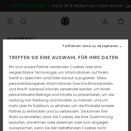
Direkt
DOPPELTER RABATT
Extra 25 % Rabatt auf Sale-Artikel
Jet
zur
Produktinformation
springen
AUSVERKAUFT
Fortfahren ohne zu akzeptieren
TREFFEN SIE EINE AUSWAHL FÜR IHRE DATEN
Wir und unsere Partner verwenden Cookies oder eine
vergleichbare Technologie, um Informationen auf Ihrem
Gerät zu speichern und/oder darauf zuzugreifen. Diese
personenbezogenen Informationen (wie Ihre Browserdaten
und Ihre IP-Adresse) können verwendet werden, um Ihnen
personalisierte Beiträge und Inhalte zu präsentieren, um die
Leistung von Werbung und Inhalten zu messen, und um
mehr über ihr Publikum zu erfahren, um die Produkte unserer
Partner zu entwickeln und zu verbessern. Sie können Ihre
Wahl so einstellen, dass Sie Cookies, die Ihrer Zustimmung
bedürfen, annehmen oder ablehnen oder sich dagegen
aussprechen, wenn Sie den betreffenden Cookies nicht