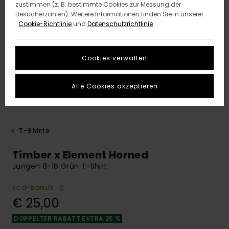
zustimmen (z. B. bestimmte Cookies zur Messung der
Besucherzahlen). Weitere Informationen finden Sie in unserer
:
Cookie-Richtlinie
und
Datenschutzrichtlinie
Cookies verwalten
Alle Cookies akzeptieren
T-Shirts
Timber x Element Horned
Jungen 8-16 Grün T-Shirt
ECO-BONUS
€ 25,00
DOPPELTER RABATT EXTRA 25 %