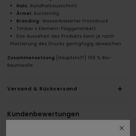
Hals:
Rundhalsausschnitt
Ärmel:
kurzärmlig
Branding:
Wasserbasierter Frontdruck
Timber x Element-Flaggenetikett
Das Aussehen des Produkts kann je nach
Platzierung des Drucks geringfügig abweichen
Zusammensetzung
[Hauptstoff] 100 % Bio-
Baumwolle
Versand & Rückversand
Kundenbewertungen
Durchschnittliche Bewertung