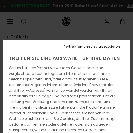
Direkt
DOPPELTER RABATT
Extra 25 % Rabatt auf Sale-Artikel
Jetz
zur
Produktinformation
springen
T-Shirts
Fortfahren ohne zu akzeptieren
TREFFEN SIE EINE AUSWAHL FÜR IHRE DATEN
Wir und unsere Partner verwenden Cookies oder eine
vergleichbare Technologie, um Informationen auf Ihrem
Gerät zu speichern und/oder darauf zuzugreifen. Diese
personenbezogenen Informationen (wie Ihre Browserdaten
und Ihre IP-Adresse) können verwendet werden, um Ihnen
personalisierte Beiträge und Inhalte zu präsentieren, um die
Leistung von Werbung und Inhalten zu messen, und um
mehr über ihr Publikum zu erfahren, um die Produkte unserer
Partner zu entwickeln und zu verbessern. Sie können Ihre
Wahl so einstellen, dass Sie Cookies, die Ihrer Zustimmung
bedürfen, annehmen oder ablehnen oder sich dagegen
aussprechen, wenn Sie den betreffenden Cookies nicht