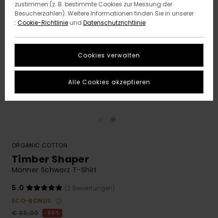
zustimmen (z. B. bestimmte Cookies zur Messung der
Besucherzahlen). Weitere Informationen finden Sie in unserer
:
Cookie-Richtlinie
und
Datenschutzrichtlinie
Cookies verwalten
Alle Cookies akzeptieren
ORGANIC COTTON
Timber Shaper
Männer Schwarz T-Shirt
5.0
(2 Bewertungen)
ECO-BONUS
€ 35,00
55%