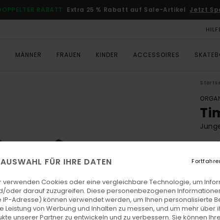
DOPPELTER RABATT
Extra 25 % Rabatt auf Sale-Artikel
Jetzt Sp
HILF
T
MÄNNER
FRAUEN
KINDER
ACCESSOIRES
SKATE
Starts
ORGAN
Ti
Junge
5.0
ECO-
E AUSWAHL FÜR IHRE DATEN
Fortfahre
€ 2
r verwenden Cookies oder eine vergleichbare Technologie, um Info
DOPPE
d/oder darauf zuzugreifen. Diese personenbezogenen Informationen
 IP-Adresse) können verwendet werden, um Ihnen personalisierte Be
ie Leistung von Werbung und Inhalten zu messen, und um mehr über i
Farb
kte unserer Partner zu entwickeln und zu verbessern. Sie können Ihre