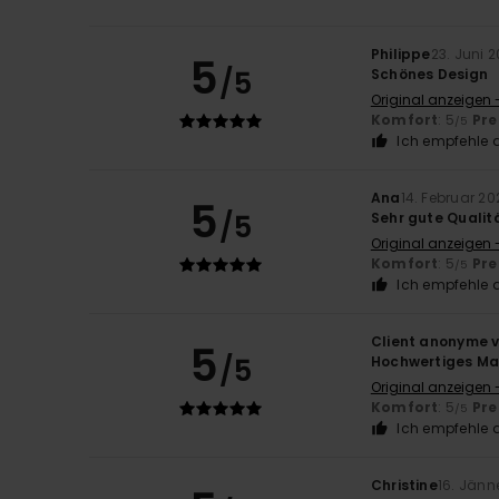
Philippe
23. Juni 
5
/5
Schönes Design
Original anzeigen 
Komfort
: 5
Pre
/5
Ich empfehle d
Ana
14. Februar 20
5
/5
Sehr gute Qualit
Original anzeigen 
Komfort
: 5
Pre
/5
Ich empfehle d
Client anonyme v
5
/5
Hochwertiges Mat
Original anzeigen 
Komfort
: 5
Pre
/5
Ich empfehle d
Christine
16. Jänn