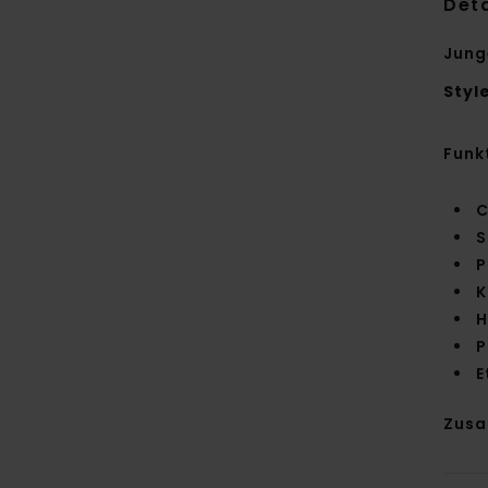
Deta
Jung
Styl
Funk
C
S
P
K
H
P
E
Zus