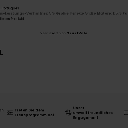
- Português
is-Leistungs-Verhältnis
: 5
Größe
: Perfekte Größe
Material
: 5
Fa
/5
/5
ieses Produkt
Verifiziert von
TrustVille
L
Unser
on
Treten Sie dem
umweltfreundliches
Treueprogramm bei
Engagement