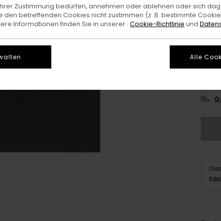
e Ihrer Zustimmung bedürfen, annehmen oder ablehnen oder sich da
 den betreffenden Cookies nicht zustimmen (z. B. bestimmte Cooki
re Informationen finden Sie in unserer :
Cookie-Richtlinie
und
Datens
walten
Alle Cook
XS/
G
Die
Kau