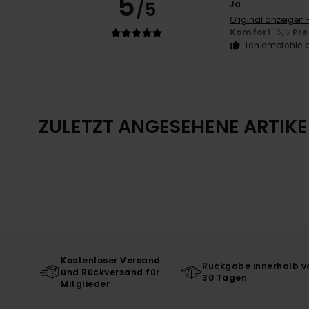
5
/5
Ja
Original anzeigen 
Komfort
: 5
Pre
/5
Ich empfehle d
ZULETZT ANGESEHENE ARTIKE
Kostenloser Versand
Rückgabe innerhalb v
und Rückversand für
30 Tagen
Mitglieder