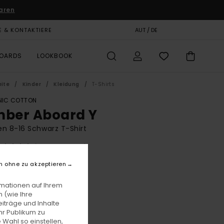
aren
E & KONTAKTIERE
GESCHENKKARTE
AUT / DE
SHOPS
BOARDS
LOOKBOOK
eite
Kinder
Kleidung
T-Shirts
IC COTTON
mber Aboard Y
n 8-16 Schwarz T-Shirt
(4 Bewertungen)
BONUS
n ohne zu akzeptieren
5,00
rmationen auf Ihrem
LTER RABATT EXTRA 25 %
 (wie Ihre
iträge und Inhalte
hr Publikum zu
Off Black
e
 Wahl so einstellen,