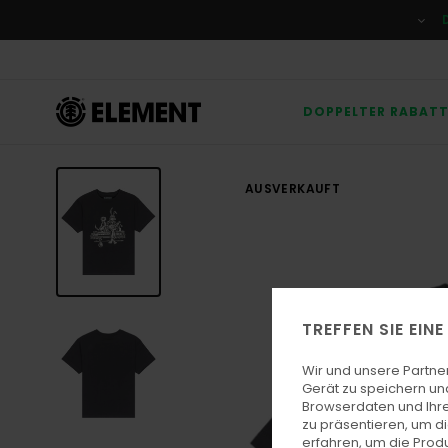
Direkt
zur
Produktinformation
springen
DOPPELTER RABAT
AUSVERKAUFT
TREFFEN SIE EIN
Wir und unsere Partne
Gerät zu speichern un
Browserdaten und Ihre
zu präsentieren, um d
erfahren, um die Produ