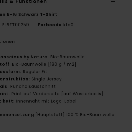
ils & Funktionen
en 8-16 Schwarz T-Shirt
e
ELBZT00259
Farbcode
kta0
tionen
onscious by Nature:
Bio-Baumwolle
toff:
Bio-Baumwolle [180 g / m2]
assform:
Regular Fit
onstruktion:
Single Jersey
als:
Rundhalsausschnitt
rint:
Print auf Vorderseite [auf Wasserbasis]
tikett:
Innennaht mit Logo-Label
ammensetzung
[Hauptstoff] 100 % Bio-Baumwolle