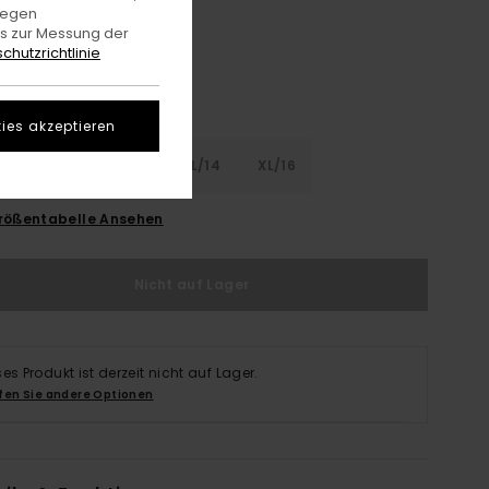
gegen
es zur Messung der
chutzrichtlinie
ies akzeptieren
8
S/10
M/12
L/14
XL/16
rößentabelle Ansehen
Nicht auf Lager
ses Produkt ist derzeit nicht auf Lager.
fen Sie andere Optionen