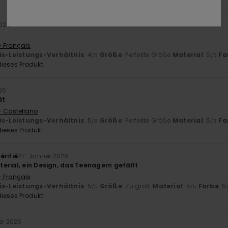
2026
- Français
is-Leistungs-Verhältnis
: 4
Größe
: Perfekte Größe
Material
: 5
Fa
/5
/5
ieses Produkt
26
ät
- Castellano
is-Leistungs-Verhältnis
: 5
Größe
: Perfekte Größe
Material
: 5
Fa
/5
/5
ieses Produkt
érifié
27. Jänner 2026
erial, ein Design, das Teenagern gefällt
- Français
is-Leistungs-Verhältnis
: 5
Größe
: Zu groß
Material
: 5
Farbe
: 5
/5
/5
ieses Produkt
er 2026