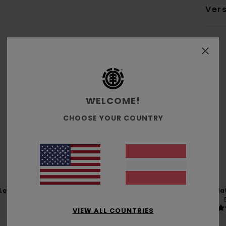
Ver
Durchschnittliche Bewertung
WELCOME!
5.0
CHOOSE YOUR COUNTRY
/5
basierend auf
4 verifizierten Bewertungen
seit Jänner 2026
100% unserer Kunden empfehlen dieses Produkt
-Leistungs-Verhältnis
Größe
Mat
4.8
Zu klein
Zu groß
VIEW ALL COUNTRIES