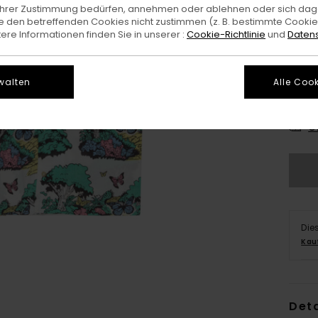
e Ihrer Zustimmung bedürfen, annehmen oder ablehnen oder sich da
 den betreffenden Cookies nicht zustimmen (z. B. bestimmte Cooki
re Informationen finden Sie in unserer :
Cookie-Richtlinie
und
Datens
walten
Alle Cook
X
G
Die
Kau
Deta