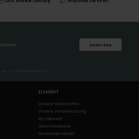
100% sichere Zahlung
Brauchen Sie Hilfe?
ANMELDEN
in deiner Willkommens-Mail
ELEMENT
Unsere Geschichte
Unsere Verantwortung
My Element
Geschenkkarte
Studentenrabatt