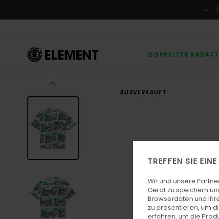
Direkt
zur
Produktinformation
springen
DOPPELTER RABAT
AUSVERKAUFT
TREFFEN SIE EIN
Wir und unsere Partne
Gerät zu speichern un
Browserdaten und Ihre
zu präsentieren, um d
erfahren, um die Produ