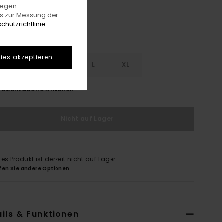
gegen
es zur Messung der
chutzrichtlinie
ies akzeptieren
S
S
M
L
XL
rößentabelle Ansehen
Nicht auf Lager
ses Produkt ist derzeit nicht auf Lager.
fen Sie andere Optionen
ils & Funktionen