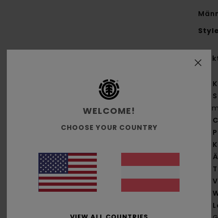
Männ
Styl
Funk
K
S
g/m
WELCOME!
C
CHOOSE YOUR COUNTRY
P
K
Ä
T
V
W
L
VIEW ALL COUNTRIES
G