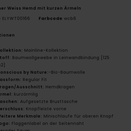
er Weiss Hemd mit kurzen Ärmeln
e
ELYWT00166
Farbcode
wcb6
tionen
ollektion:
Mainline-Kollektion
toff:
Baumwollgewebe in Leinwandbindung [125
2]
onscious by Nature:
-Bio-Baumwolle
assform:
Regular Fit
ragen/Ausschnitt:
Hemdkragen
rmel:
kurzärmlig
aschen:
Aufgesetzte Brusttasche
erschluss:
Knopfleiste vorne
eitere Merkmale:
Minischlaufe für oberen Knopf
ogo:
Flaggenlabel an der Seitennaht
erader Saum