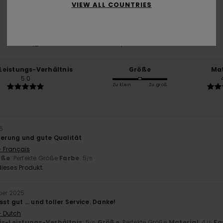
/5
VIEW ALL COUNTRIES
basierend auf
3 verifizierten Bewertungen
seit November 2025
100% unserer Kunden empfehlen dieses Produkt
-Leistungs-Verhältnis
Größe
Mat
5.0
Zu klein
Zu groß
6
eferung und gute Qualität
- Français
öße
: Perfekte Größe
Farbe
: 5
/5
ieses Produkt
ber 2025
sst gut … und toller Service. Danke!
- Dutch
is-Leistungs-Verhältnis
: 5
Größe
: Perfekte Größe
Material
: 4
Fa
/5
/5