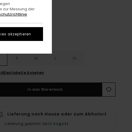
gegen
es zur Messung der
Off Black
e
chutzrichtlinie
ies akzeptieren
S
S
M
L
XL
rößentabelle Ansehen
In den Warenkorb
Lieferung nach Hause oder zum Abholort
Lieferung geplant ab
12 August