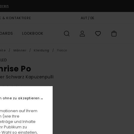
aren
E & KONTAKTIERE
GESCHENKKARTE
AUT / DE
SHOPS
BOARDS
LOOKBOOK
eite
Männer
Kleidung
Fleece
LED
nrise Po
r Schwarz Kapuzenpulli
(3 Bewertungen)
BONUS
n ohne zu akzeptieren
00
63%
8,12
rmationen auf Ihrem
 (wie Ihre
iträge und Inhalte
hr Publikum zu
LTER RABATT EXTRA 25 %
 Wahl so einstellen,