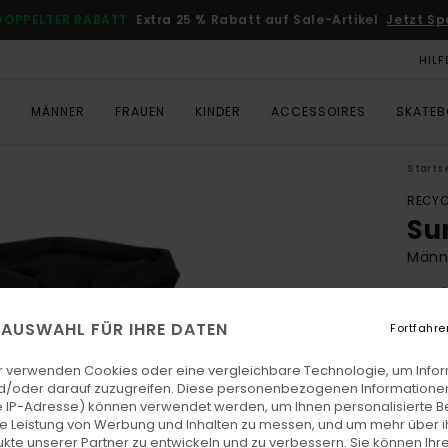
DOPPELTER RABATT
Extra 25 % Rabatt auf Sale-Artikel
Jetzt Sp
HILF
T
MÄNNER
FRAUEN
KINDER
ACCESSOIRES
SKATE
Starts
RECYC
Su
Männe
5.0
ECO-
E AUSWAHL FÜR IHRE DATEN
Fortfahre
€ 75,
€ 2
r verwenden Cookies oder eine vergleichbare Technologie, um Info
d/oder darauf zuzugreifen. Diese personenbezogenen Informationen
SALE
 IP-Adresse) können verwendet werden, um Ihnen personalisierte Be
ie Leistung von Werbung und Inhalten zu messen, und um mehr über i
DOPPE
kte unserer Partner zu entwickeln und zu verbessern. Sie können Ihre