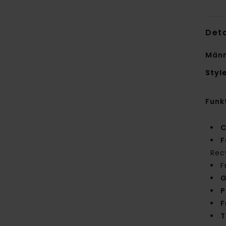
Deta
Männ
Styl
Funk
C
F
Rec
F
G
P
F
T