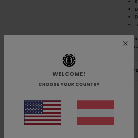
K
D
D
L
Zus
% re
Ver
WELCOME!
CHOOSE YOUR COUNTRY
Durchschnittliche Bewertung
5.0