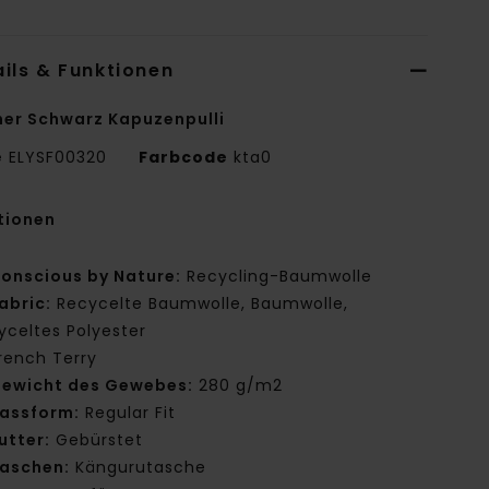
ils & Funktionen
er Schwarz Kapuzenpulli
e
ELYSF00320
Farbcode
kta0
tionen
onscious by Nature:
Recycling-Baumwolle
abric:
Recycelte Baumwolle, Baumwolle,
yceltes Polyester
rench Terry
ewicht des Gewebes:
280 g/m2
assform:
Regular Fit
utter:
Gebürstet
aschen:
Kängurutasche