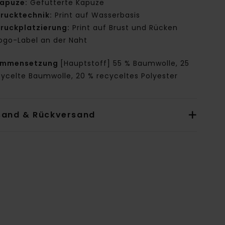
apuze:
Gefütterte Kapuze
rucktechnik:
Print auf Wasserbasis
ruckplatzierung:
Print auf Brust und Rücken
ogo-Label an der Naht
ammensetzung
[Hauptstoff] 55 % Baumwolle, 25
cycelte Baumwolle, 20 % recyceltes Polyester
sand & Rückversand