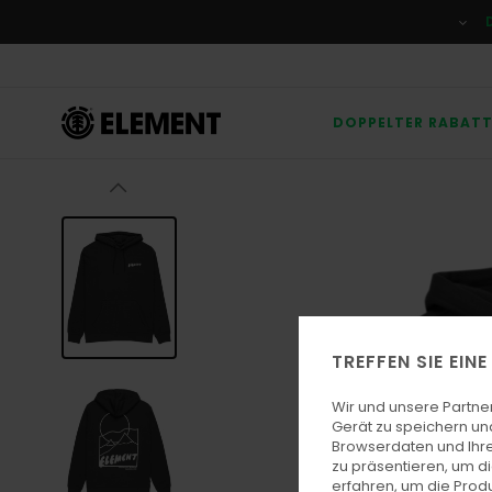
Direkt
zur
Produktinformation
springen
DOPPELTER RABAT
TREFFEN SIE EIN
Wir und unsere Partne
Gerät zu speichern un
Browserdaten und Ihre
zu präsentieren, um d
erfahren, um die Produ