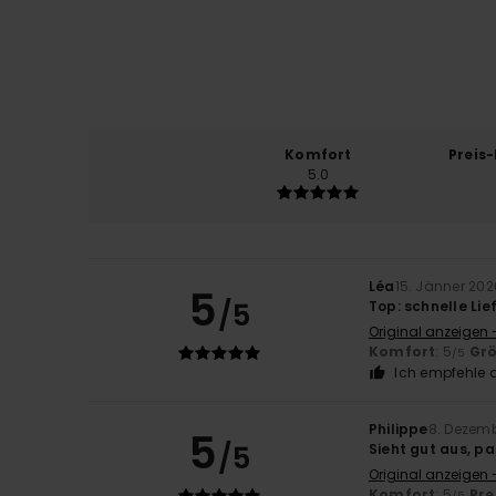
Komfort
Preis
5.0
Léa
15. Jänner 202
5
/5
Top: schnelle Li
Original anzeigen 
Komfort
: 5
Gr
/5
Ich empfehle d
Philippe
8. Dezem
5
/5
Sieht gut aus, pa
Original anzeigen 
Komfort
: 5
Pre
/5