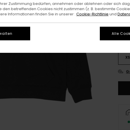
e Ihrer Zustimmung bedürfen, annehmen oder ablehnen oder sich da
 den betreffenden Cookies nicht zustimmen (z. B. bestimmte Cooki
Farb
re Informationen finden Sie in unserer :
Cookie-Richtlinie
und
Datens
walten
Alle Cook
X
G