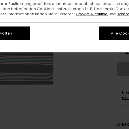
e Ihrer Zustimmung bedürfen, annehmen oder ablehnen oder sich da
 den betreffenden Cookies nicht zustimmen (z. B. bestimmte Cooki
re Informationen finden Sie in unserer :
Cookie-Richtlinie
und
Datens
walten
Alle Cook
X
G
Die
Kau
Deta