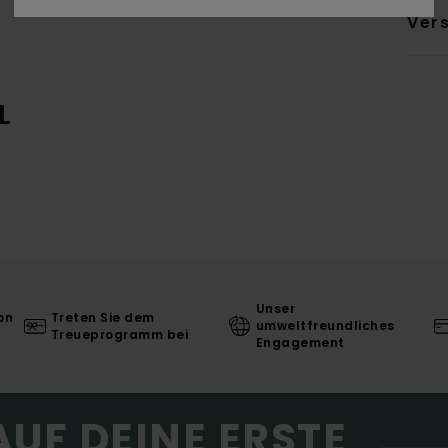
Ver
L
Unser
on
Treten Sie dem
umweltfreundliches
Treueprogramm bei
Engagement
AUF DEINE ERSTE