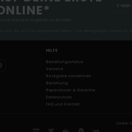
ONLINE*
 und exklusive Angebote zu erhalten.
 für alle, die sich neu angemeldet haben - Alle Bedingungen findest du 
HILFE
Bestellungsstatus
Versand
Rückgabe vornehmen
Bezahlung
Reparaturen & Garantie
Datenschutz
FAQ und Kontakt
Cookie-E