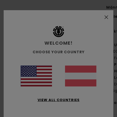
Männ
Styl
Funk
WELCOME!
U
[20
CHOOSE YOUR COUNTRY
F
P
H
L
D
trä
VIEW ALL COUNTRIES
Zus