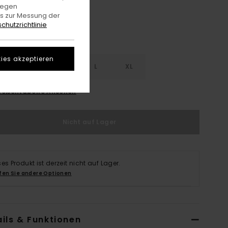
gegen
es zur Messung der
chutzrichtlinie
ies akzeptieren
S
S
M
L
XL
rößentabelle Ansehen
Nicht auf Lager
ses Produkt ist derzeit nicht auf Lager.
fen Sie andere Optionen
ils & Funktionen