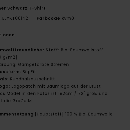
er Schwarz T-Shirt
e
ELYKT00142
Farbcode
kym0
tionen
mweltfreundlicher Stoff:
Bio-Baumwollstoff
0 g/m2]
ärbung: Garngefärbte Streifen
assform:
Big Fit
als:
Rundhalsausschnitt
ogo:
Logopatch mit Baumlogo auf der Brust
as Model in den Fotos ist 182cm / 72" groß und
gt die Größe M
ammensetzung
[Hauptstoff] 100 % Bio-Baumwolle