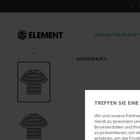
Direkt
zur
Produktinformation
springen
DOPPELTER RABAT
AUSVERKAUFT
TREFFEN SIE EIN
Wir und unsere Partne
Gerät zu speichern un
Browserdaten und Ihre
zu präsentieren, um d
erfahren, um die Produ