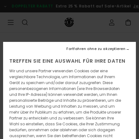
Direkt
DOPPELTER RABATT
Extra 25 % Rabatt auf Sale-Artikel
Je
zur
Produktinformation
springen
Fortfahren ohne zu akzeptieren
TREFFEN SIE EINE AUSWAHL FÜR IHRE DATEN
Wir und unsere Partner verwenden Cookies oder eine
vergleichbare Technologie, um Informationen auf Ihrem
Gerät zu speichern und/oder darauf zuzugreifen. Diese
personenbezogenen Informationen (wie Ihre Browserdaten
und Ihre IP-Adresse) können verwendet werden, um Ihnen
personalisierte Beiträge und Inhalte zu präsentieren, um die
Leistung von Werbung und Inhalten zu messen, und um
mehr über ihr Publikum zu erfahren, um die Produkte unserer
Partner zu entwickeln und zu verbessern. Sie können Ihre
Wahl so einstellen, dass Sie Cookies, die Ihrer Zustimmung
bedürfen, annehmen oder ablehnen oder sich dagegen
aussprechen, wenn Sie den betreffenden Cookies nicht