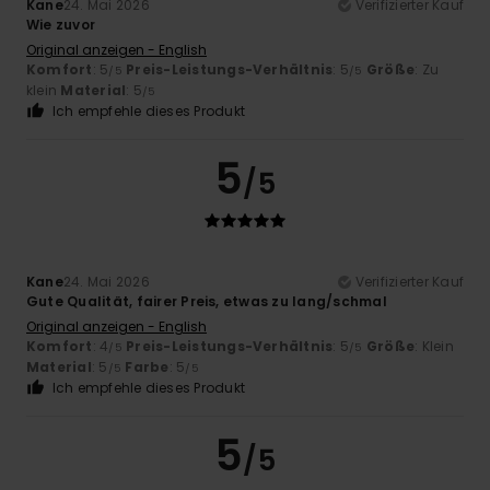
Kane
24. Mai 2026
Verifizierter Kauf
Wie zuvor
Original anzeigen - English
Komfort
: 5
Preis-Leistungs-Verhältnis
: 5
Größe
: Zu
/5
/5
klein
Material
: 5
/5
Ich empfehle dieses Produkt
5
/5
Kane
24. Mai 2026
Verifizierter Kauf
Gute Qualität, fairer Preis, etwas zu lang/schmal
Original anzeigen - English
Komfort
: 4
Preis-Leistungs-Verhältnis
: 5
Größe
: Klein
/5
/5
Material
: 5
Farbe
: 5
/5
/5
Ich empfehle dieses Produkt
5
/5