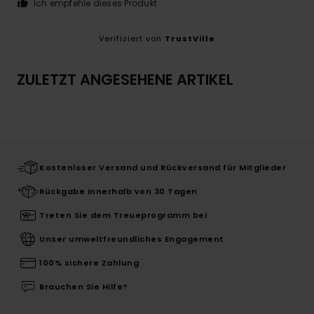
Ich empfehle dieses Produkt
Verifiziert von
TrustVille
ZULETZT ANGESEHENE ARTIKEL
Kostenloser Versand und Rückversand für Mitglieder
Rückgabe innerhalb von 30 Tagen
Treten Sie dem Treueprogramm bei
Unser umweltfreundliches Engagement
100% sichere Zahlung
Brauchen Sie Hilfe?