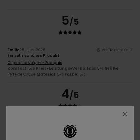
5
/5
Emilie
25. Juni 2026
Verifizierter Kauf
Ein sehr schönes Produkt
Original anzeigen - Français
Komfort
: 5
Preis-Leistungs-Verhältnis
: 5
Größe
:
/5
/5
Perfekte Größe
Material
: 5
Farbe
: 5
/5
/5
4
/5
MIGUEL
23. Juni 2026
Verifizierter Kauf
Wie bereits erwähnt, ist das T-Shirt wunderschön, aber die
Qualität könnte besser sein. Die Stoffe sollten dicker sein.