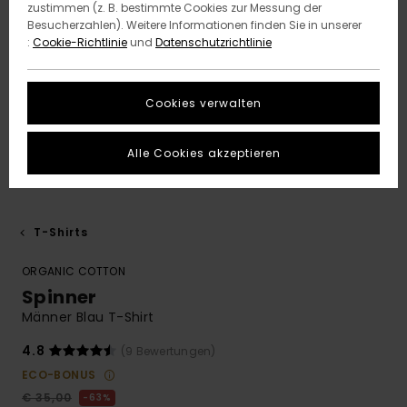
zustimmen (z. B. bestimmte Cookies zur Messung der
Besucherzahlen). Weitere Informationen finden Sie in unserer
:
Cookie-Richtlinie
und
Datenschutzrichtlinie
Cookies verwalten
Alle Cookies akzeptieren
T-Shirts
ORGANIC COTTON
Spinner
Männer Blau T-Shirt
4.8
(9 Bewertungen)
ECO-BONUS
€ 35,00
63%