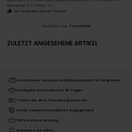
/5
/5
Material
: 5
Farbe
: 4
/5
/5
Ich empfehle dieses Produkt
Verifiziert von
TrustVille
ZULETZT ANGESEHENE ARTIKEL
Kostenloser Versand und Rückversand für Mitglieder
Rückgabe innerhalb von 30 Tagen
Treten Sie dem Treueprogramm bei
Unser umweltfreundliches Engagement
100% sichere Zahlung
Brauchen Sie Hilfe?