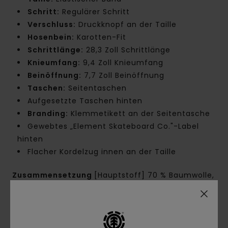
Schritt:
Regulärer Schritt
Verschluss:
Druckknopf an der Taille
Hosenbein:
Karotten-Fit
Schrittlänge:
28,3 Zoll Schrittlänge
Knieumfang:
9,4 Zoll Knieumfang
Beinöffnung:
7,7 Zoll Beinöffnung
Taschen:
Seitentaschen
Aufgesetzte Taschen hinten
Branding:
Klemmetikett an der Seitentasche
Gewebtes „Element Skateboard Co."-Label
hinten
Flacher Kordelzug innen an der Taille
Zusammensetzung
[Hauptstoff] 70 % Baumwolle,
30 % recycelte Baumwolle
Versand & Rückversand