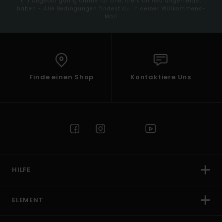
(*) Angebot gültig online für alle, die sich neu angemeldet
haben - Alle Bedingungen findest du in deiner Willkommens-
Mail
Finde einen Shop
Kontaktiere Uns
HILFE
ELEMENT