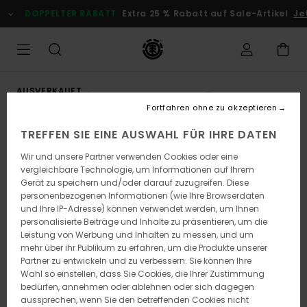
Direkt
DOPPELTER RABATT
Extra 25 % Rabatt auf Sale-Artikel
Jetz
zur
Produktinformation
springen
AUSVERKAUFT
Fortfahren ohne zu akzeptieren
TREFFEN SIE EINE AUSWAHL FÜR IHRE DATEN
Wir und unsere Partner verwenden Cookies oder eine
vergleichbare Technologie, um Informationen auf Ihrem
Gerät zu speichern und/oder darauf zuzugreifen. Diese
personenbezogenen Informationen (wie Ihre Browserdaten
und Ihre IP-Adresse) können verwendet werden, um Ihnen
personalisierte Beiträge und Inhalte zu präsentieren, um die
Leistung von Werbung und Inhalten zu messen, und um
mehr über ihr Publikum zu erfahren, um die Produkte unserer
Partner zu entwickeln und zu verbessern. Sie können Ihre
Wahl so einstellen, dass Sie Cookies, die Ihrer Zustimmung
bedürfen, annehmen oder ablehnen oder sich dagegen
aussprechen, wenn Sie den betreffenden Cookies nicht