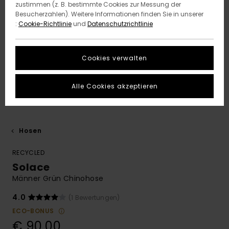
zustimmen (z. B. bestimmte Cookies zur Messung der
Besucherzahlen). Weitere Informationen finden Sie in unserer
:
Cookie-Richtlinie
und
Datenschutzrichtlinie
Cookies verwalten
Alle Cookies akzeptieren
Hosen
RECYCLED
Solace
Männer Grün Chinohose
4.0
(1 Bewertungen)
ECO-BONUS
€ 90,00