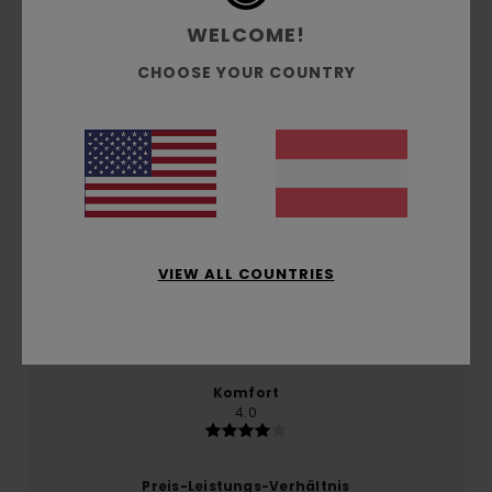
WELCOME!
CHOOSE YOUR COUNTRY
Kundenbewertungen
Durchschnittliche Bewertung
4.0
/5
VIEW ALL COUNTRIES
basierend auf
1 verifizierten Bewertungen
seit
Oktober 2025
100% unserer Kunden empfehlen dieses Produkt
Komfort
4.0
Preis-Leistungs-Verhältnis