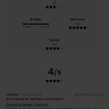
3.0
Größe
Material
5.0
Zu klein
Zu groß
Farbe
4.0
4
/5
Camille
7. Oktober 2025
Verifizierter Kauf
Gute Qualität, einfach und effektiv
Original anzeigen - Français
Komfort
: 4
Preis-Leistungs-Verhältnis
: 3
Größe
: Klein