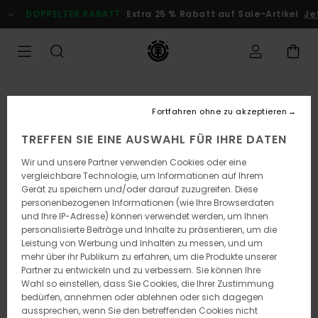
Direkt
DOPPELTER RABATT
Extra 25 % Rabatt auf Sale-Artikel
Jetz
zur
Produktinformation
springen
Fortfahren ohne zu akzeptieren
TREFFEN SIE EINE AUSWAHL FÜR IHRE DATEN
Wir und unsere Partner verwenden Cookies oder eine
vergleichbare Technologie, um Informationen auf Ihrem
Gerät zu speichern und/oder darauf zuzugreifen. Diese
personenbezogenen Informationen (wie Ihre Browserdaten
und Ihre IP-Adresse) können verwendet werden, um Ihnen
personalisierte Beiträge und Inhalte zu präsentieren, um die
Leistung von Werbung und Inhalten zu messen, und um
mehr über ihr Publikum zu erfahren, um die Produkte unserer
Partner zu entwickeln und zu verbessern. Sie können Ihre
Wahl so einstellen, dass Sie Cookies, die Ihrer Zustimmung
bedürfen, annehmen oder ablehnen oder sich dagegen
aussprechen, wenn Sie den betreffenden Cookies nicht