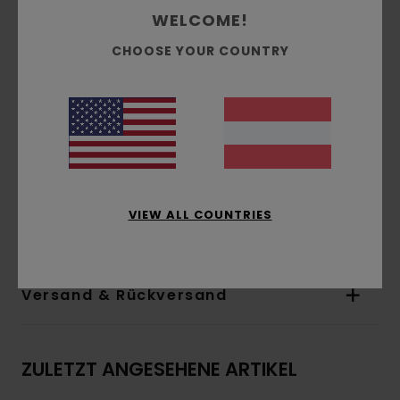
Passform:
Regular Fit
WELCOME!
Hals:
Rundhalsausschnitt
CHOOSE YOUR COUNTRY
Ärmel:
kurzärmlig
Branding:
Wasserbasierter Print
Andere Features:
Logo-Flaggenlabel an der
Naht
Das Aussehen des Produkts kann je nach
Platzierung des Drucks geringfügig abweichen
Zusammensetzung
[Hauptstoff] 100 % Bio-
VIEW ALL COUNTRIES
Baumwolle
Versand & Rückversand
ZULETZT ANGESEHENE ARTIKEL