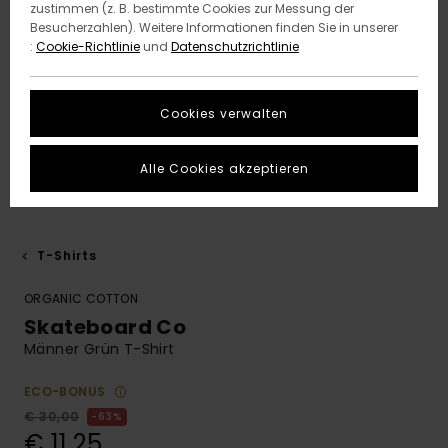
zustimmen (z. B. bestimmte Cookies zur Messung der
Besucherzahlen). Weitere Informationen finden Sie in unserer
:
Cookie-Richtlinie
und
Datenschutzrichtlinie
Cookies verwalten
Alle Cookies akzeptieren
T-Shirts
ORGANIC COTTON
Skateboard Co
Männer Grün T-Shirt
ECO-BONUS
€ 30,00
63%
€ 11,25