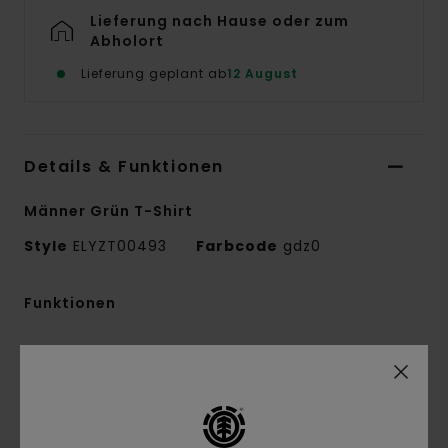
Lieferung nach Hause oder zum
Abholort
Lieferung geplant ab
12 August
Details & Funktionen
Männer Grün T-Shirt
Style
ELYZT00493
Farbcode
gdz0
Funktionen
Kollektion:
Mainline-Kollektion
Material:
Single-Jersey-Stoff aus 100 % Bio-
Baumwolle [180 g/m2]
Conscious by Nature:
-Bio-Baumwolle