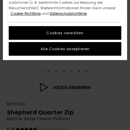
zustimmen (z. B. bestimmte Cookies zur Messung der
Besucherzahlen). Weitere Informationen finden Sie in unserer
:
Cookie-Richtlinie
und
Datenschutzrichtlinie
Cookies verwalten
Alle Cookies akzeptieren
VIDEO ANSEHEN
RECYCLED
Shepherd Quarter Zip
Männer Beige Fleece-Pullover
5.0
(1 Bewertungen)