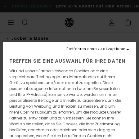
Direkt
DOPPELTER RABATT
Extra 25 % Rabatt auf Sale-Artikel
Jetz
zur
Produktinformation
springen
Jacken & Mäntel
Fortfahren ohne zu akzeptieren
TREFFEN SIE EINE AUSWAHL FÜR IHRE DATEN
Wir und unsere Partner verwenden Cookies oder eine
vergleichbare Technologie, um Informationen auf Ihrem
Gerät zu speichern und/oder darauf zuzugreifen. Diese
personenbezogenen Informationen (wie Ihre Browserdaten
und Ihre IP-Adresse) können verwendet werden, um Ihnen
personalisierte Beiträge und Inhalte zu präsentieren, um die
Leistung von Werbung und Inhalten zu messen, und um
mehr über ihr Publikum zu erfahren, um die Produkte unserer
Partner zu entwickeln und zu verbessern. Sie können Ihre
Wahl so einstellen, dass Sie Cookies, die Ihrer Zustimmung
bedürfen, annehmen oder ablehnen oder sich dagegen
aussprechen, wenn Sie den betreffenden Cookies nicht