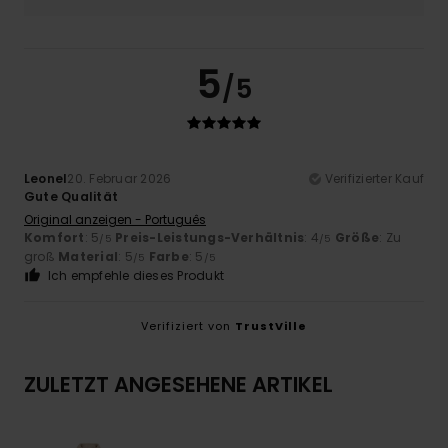
5
/5
Leonel
20. Februar 2026
Verifizierter Kauf
Gute Qualität
Original anzeigen - Português
Komfort
: 5
Preis-Leistungs-Verhältnis
: 4
Größe
: Zu
/5
/5
groß
Material
: 5
Farbe
: 5
/5
/5
Ich empfehle dieses Produkt
Verifiziert von
TrustVille
ZULETZT ANGESEHENE ARTIKEL