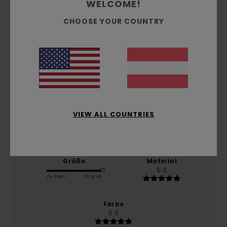
WELCOME!
CHOOSE YOUR COUNTRY
basierend auf
1 verifizierten Bewertungen
seit
Februar 2026
100% unserer Kunden empfehlen dieses Produkt
Komfort
5.0
VIEW ALL COUNTRIES
Preis-Leistungs-Verhältnis
4.0
Größe
Material
5.0
Zu klein
Zu groß
Farbe
5.0