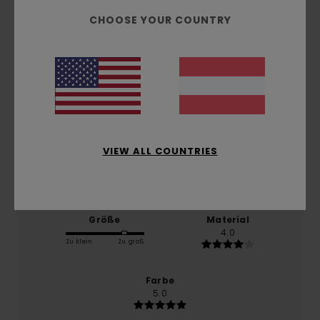
CHOOSE YOUR COUNTRY
basierend auf
1 verifizierten Bewertungen
seit
Februar 2026
100% unserer Kunden empfehlen dieses Produkt
Komfort
5.0
VIEW ALL COUNTRIES
Preis-Leistungs-Verhältnis
NaN
Größe
Material
4.0
Zu klein
Zu groß
Farbe
5.0