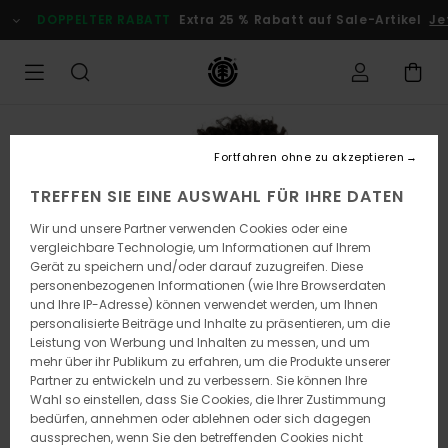
Direkt
DOPPELTER RABATT
Extra 25 % Rabatt auf Sale-Artikel
Jetz
zur
Produktinformation
springen
Fortfahren ohne zu akzeptieren
TREFFEN SIE EINE AUSWAHL FÜR IHRE DATEN
Wir und unsere Partner verwenden Cookies oder eine
vergleichbare Technologie, um Informationen auf Ihrem
Gerät zu speichern und/oder darauf zuzugreifen. Diese
personenbezogenen Informationen (wie Ihre Browserdaten
und Ihre IP-Adresse) können verwendet werden, um Ihnen
personalisierte Beiträge und Inhalte zu präsentieren, um die
Leistung von Werbung und Inhalten zu messen, und um
mehr über ihr Publikum zu erfahren, um die Produkte unserer
Partner zu entwickeln und zu verbessern. Sie können Ihre
Wahl so einstellen, dass Sie Cookies, die Ihrer Zustimmung
bedürfen, annehmen oder ablehnen oder sich dagegen
aussprechen, wenn Sie den betreffenden Cookies nicht