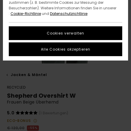
zustimmen (z. B. bestimmte Cookies zur Messung der
Besucherzahlen). Weitere Informationen finden Sie in unserer
:
Cookie-Richtlinie
und
Datenschutzrichtlinie
Cookies verwalten
Alle Cookies akzeptieren
Jacken & Mäntel
RECYCLED
Shepherd Overshirt W
Frauen Beige Überhemd
5.0
(1 Bewertungen)
ECO-BONUS
€ 120,00
55%