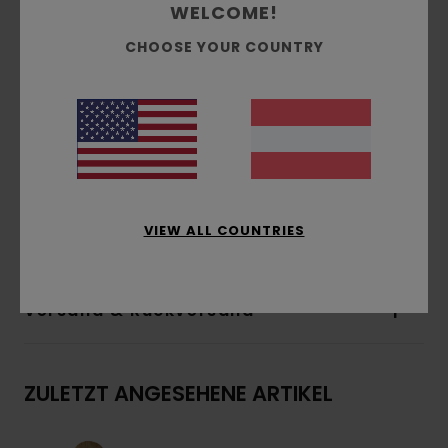
WELCOME!
FSC-zertifiziertes kanadisches Ahornholz
Biobasierte Schrumpffolie
CHOOSE YOUR COUNTRY
Wasserbasierter Kleber und Lack
Einfarbiger Druck
Nur natürliche Furniere
In Zusammenarbeit mit HLC
Hergestellt in teilweise solarbetriebener Fabrik
Richtlinie zur Abfallbewirtschaftung
VIEW ALL COUNTRIES
Zusammensetzung
[Hauptstoff] 100 % Holz
Versand & Rückversand
ZULETZT ANGESEHENE ARTIKEL