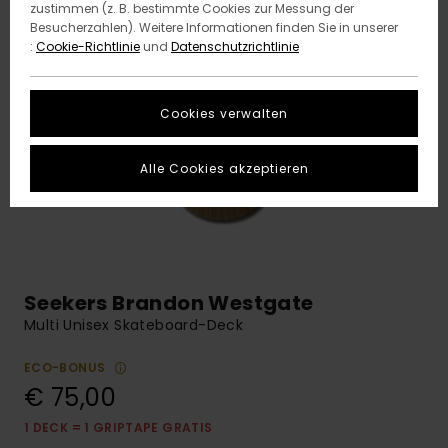
zustimmen (z. B. bestimmte Cookies zur Messung der
Besucherzahlen). Weitere Informationen finden Sie in unserer
:
Cookie-Richtlinie
und
Datenschutzrichtlinie
Cookies verwalten
Alle Cookies akzeptieren
Seekers Brandon Westgate
Multi Unisex Skateboard-Deck
ECO-BONUS
€ 75,00
1 DECK = 1 GRIPTAPE GRATIS