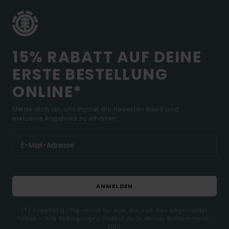
15% RABATT AUF DEINE
ERSTE BESTELLUNG
ONLINE*
Melde dich an, um immer die neuesten News und
exklusive Angebote zu erhalten.
ANMELDEN
(*) Angebot gültig online für alle, die sich neu angemeldet
haben - Alle Bedingungen findest du in deiner Willkommens-
Mail