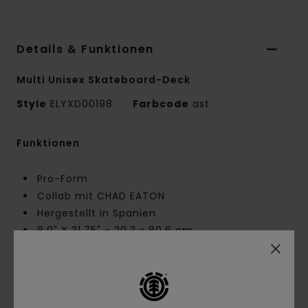
Details & Funktionen
Multi Unisex Skateboard-Deck
Style
ELYXD00198
Farbcode
ast
Funktionen
Pro-Form
Collab mit CHAD EATON
Hergestellt in Spanien
8.0" X 31.75" - 20.3 x 80.6 cm
Nose:
6,957 Zoll
Tail:
6,345 Zoll
Achsenbreite:
14,25"
Element CBN mit -43 % CO2-Emissionen