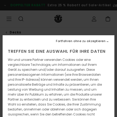
Direkt
DOPPELTER RABATT
Extra 25 % Rabatt auf Sale-Artikel
Jet
zur
Produktinformation
springen
Decks
Fortfahren ohne zu akzeptieren
NEUHEITEN
TREFFEN SIE EINE AUSWAHL FÜR IHRE DATEN
Wir und unsere Partner verwenden Cookies oder eine
vergleichbare Technologie, um Informationen auf Ihrem
Gerät zu speichern und/oder darauf zuzugreifen. Diese
personenbezogenen Informationen (wie Ihre Browserdaten
und Ihre IP-Adresse) können verwendet werden, um Ihnen
personalisierte Beiträge und Inhalte zu präsentieren, um die
Leistung von Werbung und Inhalten zu messen, und um
mehr über ihr Publikum zu erfahren, um die Produkte unserer
Partner zu entwickeln und zu verbessern. Sie können Ihre
Wahl so einstellen, dass Sie Cookies, die Ihrer Zustimmung
bedürfen, annehmen oder ablehnen oder sich dagegen
aussprechen, wenn Sie den betreffenden Cookies nicht