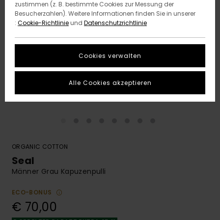
zustimmen (z. B. bestimmte Cookies zur Messung der
Besucherzahlen). Weitere Informationen finden Sie in unserer
:
Cookie-Richtlinie
und
Datenschutzrichtlinie
Cookies verwalten
Alle Cookies akzeptieren
ORGANIC COTTON
Seal
Männer Grau Kapuzenpulli
ECO-BONUS
€ 70,00