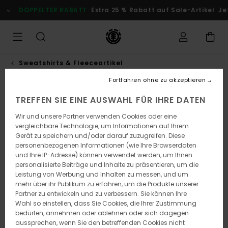
Direkt
DOPPELTER RABATT
Extra 25 % Rabatt auf Sale-Artikel
Jet
zur
Produktinformation
springen
Sweatshirts & Fleeceartikel
Fortfahren ohne zu akzeptieren
AUSVERKAUFT
TREFFEN SIE EINE AUSWAHL FÜR IHRE DATEN
Wir und unsere Partner verwenden Cookies oder eine
vergleichbare Technologie, um Informationen auf Ihrem
Gerät zu speichern und/oder darauf zuzugreifen. Diese
personenbezogenen Informationen (wie Ihre Browserdaten
und Ihre IP-Adresse) können verwendet werden, um Ihnen
personalisierte Beiträge und Inhalte zu präsentieren, um die
Leistung von Werbung und Inhalten zu messen, und um
mehr über ihr Publikum zu erfahren, um die Produkte unserer
Partner zu entwickeln und zu verbessern. Sie können Ihre
Wahl so einstellen, dass Sie Cookies, die Ihrer Zustimmung
bedürfen, annehmen oder ablehnen oder sich dagegen
aussprechen, wenn Sie den betreffenden Cookies nicht