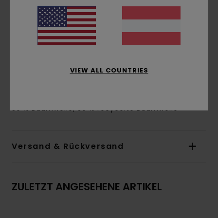
Verschluss:
Pullover-Style
Taschen:
Kängurutaschen
Logo:
Druck auf Brust und Rücken
Logo-Label an der Naht
Andere Features:
Futter in der Kapuze in
passendem Stoff
VIEW ALL COUNTRIES
Druck auf Wasserbasis
Zusammensetzung
[Hauptstoff] 40 % Polyester,
30 % Baumwolle, 30 % recycelte Baumwolle
Versand & Rückversand
ZULETZT ANGESEHENE ARTIKEL