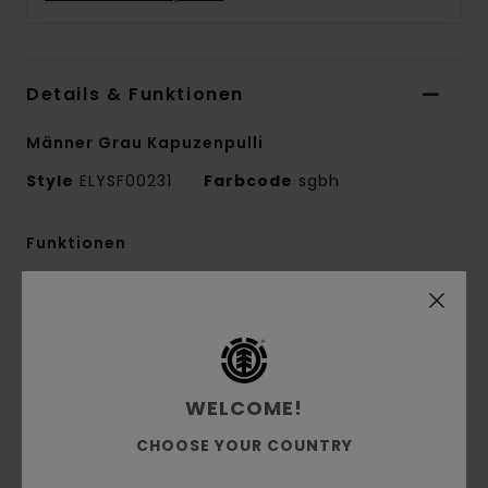
Details & Funktionen
Männer Grau Kapuzenpulli
Style
ELYSF00231
Farbcode
sgbh
Funktionen
Kollektion:
Mainline-Kollektion
Material:
Gebürstetes French Terry aus 40 %
Polyester, 30 % Baumwolle und 30 % recycelter
Baumwolle [280 g/m2]
WELCOME!
Passform:
Regular Fit
Kragen:
Kapuzenkragen
CHOOSE YOUR COUNTRY
Ärmel:
Lange Ärmel