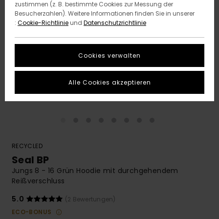
zustimmen (z. B. bestimmte Cookies zur Messung der
Besucherzahlen). Weitere Informationen finden Sie in unserer
:
Cookie-Richtlinie
und
Datenschutzrichtlinie
Cookies verwalten
Alle Cookies akzeptieren
RECYCLED
Seal BP
Jungs 8 - 16 Grün Hoodie mit durchgehendem
Reißverschluss
5.0
(2 Bewertungen)
ECO-BONUS