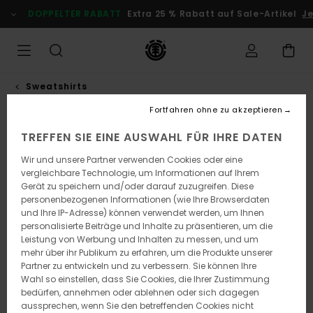
Direkt
DOPPELTER RABATT
Extra 25 % Rabatt auf Sale-Artikel
Jetz
zur
Produktinformation
springen
Sweatshirts
Fortfahren ohne zu akzeptieren
TREFFEN SIE EINE AUSWAHL FÜR IHRE DATEN
Wir und unsere Partner verwenden Cookies oder eine
vergleichbare Technologie, um Informationen auf Ihrem
Gerät zu speichern und/oder darauf zuzugreifen. Diese
personenbezogenen Informationen (wie Ihre Browserdaten
und Ihre IP-Adresse) können verwendet werden, um Ihnen
personalisierte Beiträge und Inhalte zu präsentieren, um die
Leistung von Werbung und Inhalten zu messen, und um
mehr über ihr Publikum zu erfahren, um die Produkte unserer
Partner zu entwickeln und zu verbessern. Sie können Ihre
Wahl so einstellen, dass Sie Cookies, die Ihrer Zustimmung
bedürfen, annehmen oder ablehnen oder sich dagegen
aussprechen, wenn Sie den betreffenden Cookies nicht