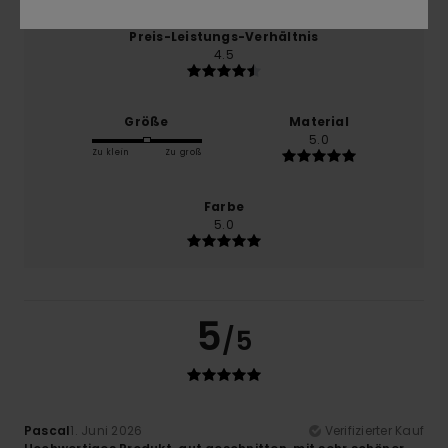
Preis-Leistungs-Verhältnis
4.5
Größe
Material
5.0
Zu klein
Zu groß
Farbe
5.0
5
/5
Pascal
1. Juni 2026
Verifizierter Kauf