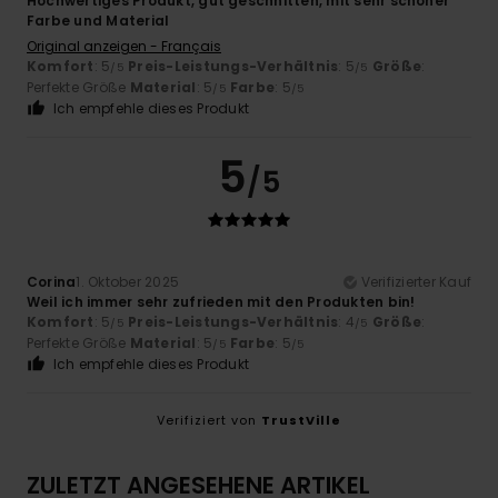
Hochwertiges Produkt, gut geschnitten, mit sehr schöner
Farbe und Material
Original anzeigen - Français
Komfort
: 5
Preis-Leistungs-Verhältnis
: 5
Größe
:
/5
/5
Perfekte Größe
Material
: 5
Farbe
: 5
/5
/5
Ich empfehle dieses Produkt
5
/5
Corina
1. Oktober 2025
Verifizierter Kauf
Weil ich immer sehr zufrieden mit den Produkten bin!
Komfort
: 5
Preis-Leistungs-Verhältnis
: 4
Größe
:
/5
/5
Perfekte Größe
Material
: 5
Farbe
: 5
/5
/5
Ich empfehle dieses Produkt
Verifiziert von
TrustVille
ZULETZT ANGESEHENE ARTIKEL