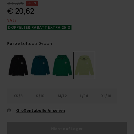
€ 55,00
63%
€ 20,62
SALE
DOPPELTER RABATT EXTRA 25 %
Lettuce Green
Farbe
XS/8
S/10
M/12
L/14
XL/16
Größentabelle Ansehen
Nicht auf Lager