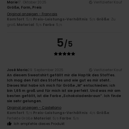
Marie
17. Oktober 2025
Verifizierter Kauf
Größe, Form, Preis
Original anzeigen - Français
Komfort
: 5
Preis-Leistungs-Verhältnis
: 5
Größe
: Zu
/5
/5
groß
Material
: 5
Farbe
: 5
/5
/5
5
/5
José Maria
29. September 2025
Verifizierter Kauf
An diesem Sweatshirt gefällt mir die Haptik des Stoffes.
Ich mag den Fall des Stoffes und wie gut es mir steht.
Dieses Mal habe ich mich für Größe „M“ entschieden; ich
bin 1,65 m groß und für mich ist sie perfekt. Und was mir am
besten gefällt, ist die Farbe „Schokoladenbraun“. Ich finde
sie sehr gelungen.
Original anzeigen - Castellano
Komfort
: 5
Preis-Leistungs-Verhältnis
: 4
Größe
:
/5
/5
Perfekte Größe
Material
: 5
Farbe
: 5
/5
/5
Ich empfehle dieses Produkt