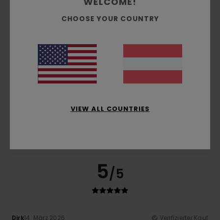
WELCOME!
CHOOSE YOUR COUNTRY
Preis-Leistungs-Verhältnis
4.8
Größe
Material
5.0
Zu klein
Zu groß
Farbe
VIEW ALL COUNTRIES
5.0
5
/5
Dirk
14. März 2026
Verifizierter Kauf