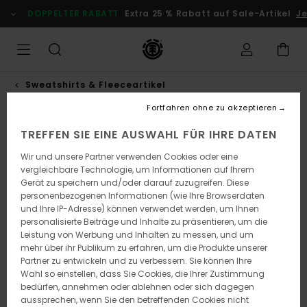
Direkt
DOPPELTER RABATT
Extra 25 % Rabatt auf Sale-Artikel
Je
zur
Produktinformation
springen
Sweatshirts & Fleeceartikel
Fortfahren ohne zu akzeptieren
TREFFEN SIE EINE AUSWAHL FÜR IHRE DATEN
Wir und unsere Partner verwenden Cookies oder eine
vergleichbare Technologie, um Informationen auf Ihrem
Gerät zu speichern und/oder darauf zuzugreifen. Diese
personenbezogenen Informationen (wie Ihre Browserdaten
und Ihre IP-Adresse) können verwendet werden, um Ihnen
personalisierte Beiträge und Inhalte zu präsentieren, um die
Leistung von Werbung und Inhalten zu messen, und um
mehr über ihr Publikum zu erfahren, um die Produkte unserer
Partner zu entwickeln und zu verbessern. Sie können Ihre
Wahl so einstellen, dass Sie Cookies, die Ihrer Zustimmung
bedürfen, annehmen oder ablehnen oder sich dagegen
aussprechen, wenn Sie den betreffenden Cookies nicht