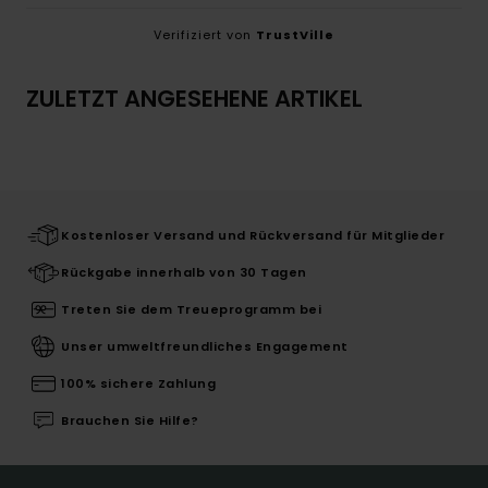
Verifiziert von
TrustVille
ZULETZT ANGESEHENE ARTIKEL
Kostenloser Versand und Rückversand für Mitglieder
Rückgabe innerhalb von 30 Tagen
Treten Sie dem Treueprogramm bei
Unser umweltfreundliches Engagement
100% sichere Zahlung
Brauchen Sie Hilfe?