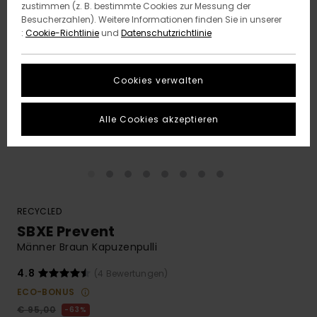
zustimmen (z. B. bestimmte Cookies zur Messung der
Besucherzahlen). Weitere Informationen finden Sie in unserer
:
Cookie-Richtlinie
und
Datenschutzrichtlinie
Cookies verwalten
Alle Cookies akzeptieren
RECYCLED
SBXE Prevent
Männer Braun Kapuzenpulli
4.8
(4 Bewertungen)
ECO-BONUS
€ 95,00
63%