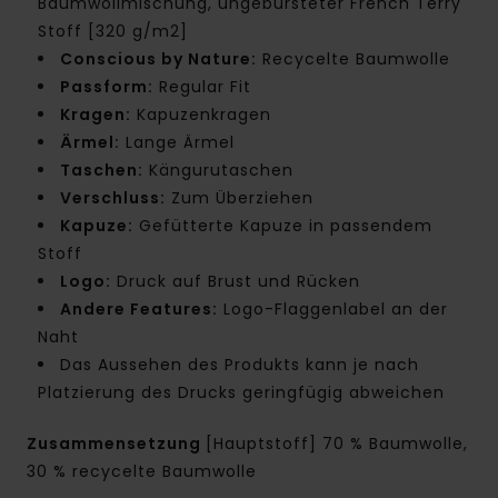
Baumwollmischung, ungebürsteter French Terry
Stoff [320 g/m2]
Conscious by Nature:
Recycelte Baumwolle
Passform:
Regular Fit
Kragen:
Kapuzenkragen
Ärmel:
Lange Ärmel
Taschen:
Kängurutaschen
Verschluss:
Zum Überziehen
Kapuze:
Gefütterte Kapuze in passendem
Stoff
Logo:
Druck auf Brust und Rücken
Andere Features:
Logo-Flaggenlabel an der
Naht
Das Aussehen des Produkts kann je nach
Platzierung des Drucks geringfügig abweichen
Zusammensetzung
[Hauptstoff] 70 % Baumwolle,
30 % recycelte Baumwolle