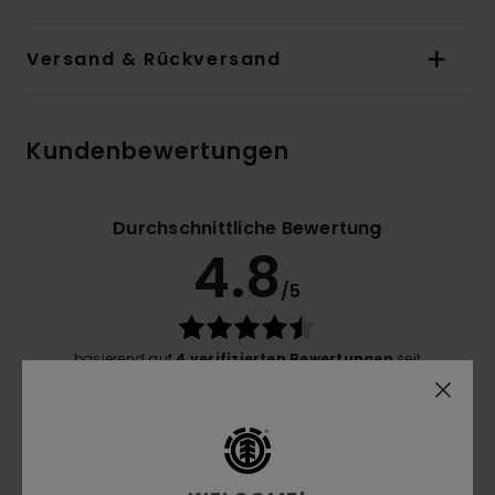
Versand & Rückversand
Kundenbewertungen
Durchschnittliche Bewertung
4.8
/5
basierend auf
4 verifizierten Bewertungen
seit
September 2025
75% unserer Kunden empfehlen dieses Produkt
Komfort
5.0