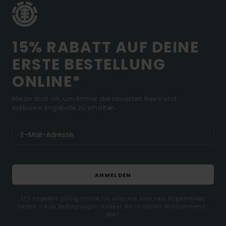
15% RABATT AUF DEINE
ERSTE BESTELLUNG
ONLINE*
Melde dich an, um immer die neuesten News und
exklusive Angebote zu erhalten.
ANMELDEN
(*) Angebot gültig online für alle, die sich neu angemeldet
haben - Alle Bedingungen findest du in deiner Willkommens-
Mail