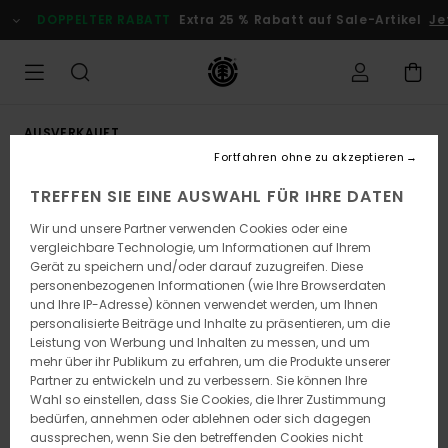
Direkt
DOPPELTER RABATT
Extra 25 % Rabatt auf Sale-Artikel
Jet
zur
Produktinformation
springen
AUSVERKAUFT
Fortfahren ohne zu akzeptieren
TREFFEN SIE EINE AUSWAHL FÜR IHRE DATEN
Wir und unsere Partner verwenden Cookies oder eine
vergleichbare Technologie, um Informationen auf Ihrem
Gerät zu speichern und/oder darauf zuzugreifen. Diese
personenbezogenen Informationen (wie Ihre Browserdaten
und Ihre IP-Adresse) können verwendet werden, um Ihnen
personalisierte Beiträge und Inhalte zu präsentieren, um die
Leistung von Werbung und Inhalten zu messen, und um
mehr über ihr Publikum zu erfahren, um die Produkte unserer
Partner zu entwickeln und zu verbessern. Sie können Ihre
Wahl so einstellen, dass Sie Cookies, die Ihrer Zustimmung
bedürfen, annehmen oder ablehnen oder sich dagegen
aussprechen, wenn Sie den betreffenden Cookies nicht