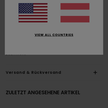
Ärmel:
kurzärmlig
Branding:
Digitaler Print auf Vorder- und
Rückseite
Andere Features:
Logo-Flaggenlabel an der
Naht
Das Aussehen des Produkts kann je nach
VIEW ALL COUNTRIES
Platzierung des Drucks geringfügig abweichen
Zusammensetzung
[Hauptstoff] 100 % Bio-
Baumwolle
Versand & Rückversand
ZULETZT ANGESEHENE ARTIKEL