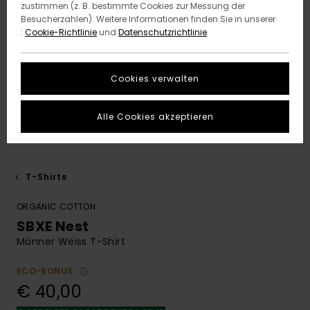
zustimmen (z. B. bestimmte Cookies zur Messung der
Besucherzahlen). Weitere Informationen finden Sie in unserer
:
Cookie-Richtlinie
und
Datenschutzrichtlinie
Cookies verwalten
Alle Cookies akzeptieren
T-Shirts
ORGANIC COTTON
SBXE Nest
Männer Weiss T-Shirt
ECO-BONUS
€ 40,00