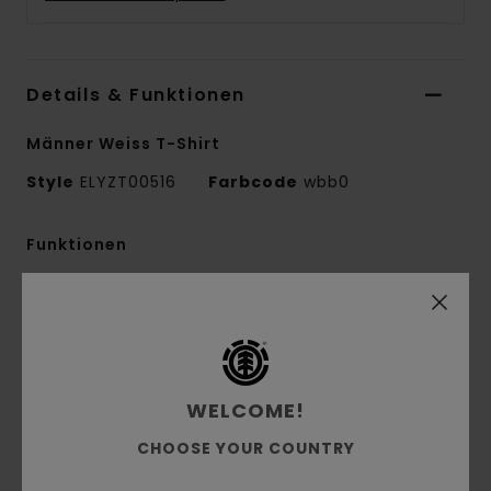
Details & Funktionen
Männer Weiss T-Shirt
Style
ELYZT00516
Farbcode
wbb0
Funktionen
Kollektion:
„Element x Smokey Bear"-
Kollektion
Material:
Single-Jersey-Stoff aus 100 % Bio-
Baumwolle [180 g/m2]
WELCOME!
Conscious by Nature:
-Bio-Baumwolle
Passform:
Regular Fit
CHOOSE YOUR COUNTRY
Hals:
Rundhalsausschnitt