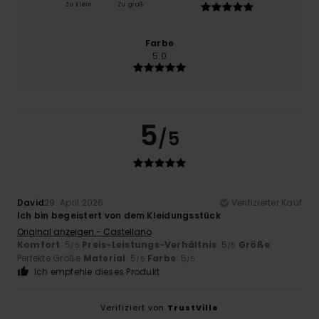
Zu klein
Zu groß
Farbe
5.0
5
/5
David
29. April 2026
Verifizierter Kauf
Ich bin begeistert von dem Kleidungsstück
Original anzeigen - Castellano
Komfort
: 5
Preis-Leistungs-Verhältnis
: 5
Größe
:
/5
/5
Perfekte Größe
Material
: 5
Farbe
: 5
/5
/5
Ich empfehle dieses Produkt
Verifiziert von
TrustVille