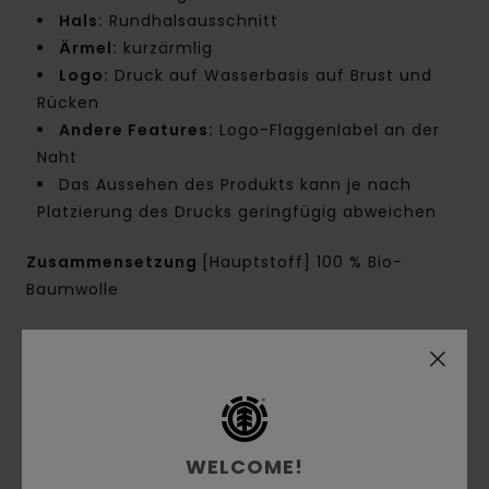
Hals:
Rundhalsausschnitt
Ärmel:
kurzärmlig
Logo:
Druck auf Wasserbasis auf Brust und
Rücken
Andere Features:
Logo-Flaggenlabel an der
Naht
Das Aussehen des Produkts kann je nach
Platzierung des Drucks geringfügig abweichen
Zusammensetzung
[Hauptstoff] 100 % Bio-
Baumwolle
Versand & Rückversand
Kundenbewertungen
WELCOME!