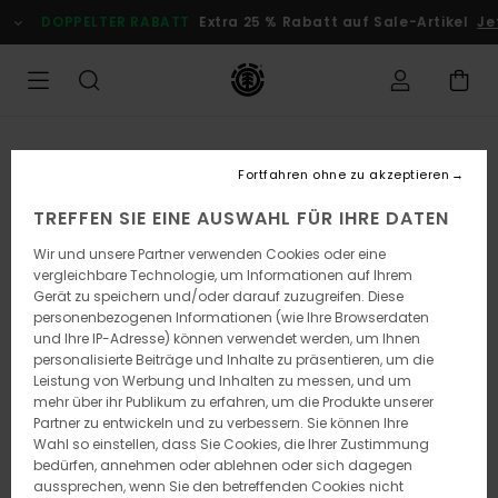
Direkt
DOPPELTER RABATT
Extra 25 % Rabatt auf Sale-Artikel
Jet
zur
Produktinformation
springen
Fortfahren ohne zu akzeptieren
TREFFEN SIE EINE AUSWAHL FÜR IHRE DATEN
Wir und unsere Partner verwenden Cookies oder eine
vergleichbare Technologie, um Informationen auf Ihrem
Gerät zu speichern und/oder darauf zuzugreifen. Diese
personenbezogenen Informationen (wie Ihre Browserdaten
und Ihre IP-Adresse) können verwendet werden, um Ihnen
personalisierte Beiträge und Inhalte zu präsentieren, um die
Leistung von Werbung und Inhalten zu messen, und um
mehr über ihr Publikum zu erfahren, um die Produkte unserer
Partner zu entwickeln und zu verbessern. Sie können Ihre
Wahl so einstellen, dass Sie Cookies, die Ihrer Zustimmung
bedürfen, annehmen oder ablehnen oder sich dagegen
aussprechen, wenn Sie den betreffenden Cookies nicht