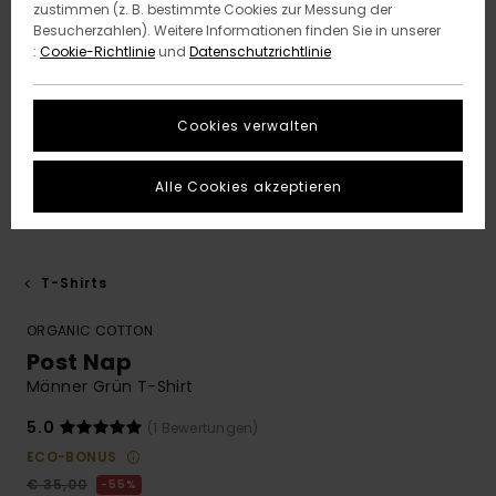
zustimmen (z. B. bestimmte Cookies zur Messung der
Besucherzahlen). Weitere Informationen finden Sie in unserer
:
Cookie-Richtlinie
und
Datenschutzrichtlinie
Cookies verwalten
Alle Cookies akzeptieren
T-Shirts
ORGANIC COTTON
Post Nap
Männer Grün T-Shirt
5.0
(1 Bewertungen)
ECO-BONUS
€ 35,00
55%