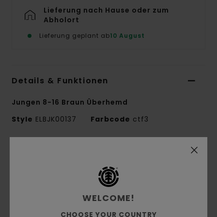
Lieferung nach Hause oder zum
Abholort
Lieferung geplant ab
10 August
Details & Funktionen
Jungen 8-16 Braun Überhemd
Style
ELBJK00137
Farbcode
ctf3
Funktionen
Stoff:
recyceltes Polyester [280 g/m2]
Lässiger Schnitt
Fleece-Design
WELCOME!
Knopfverschluss
CHOOSE YOUR COUNTRY