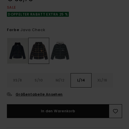
SALE
DOPPELTER RABATT EXTRA 25 %
Java Check
Farbe
XS/8
S/10
M/12
L/14
XL/16
Größentabelle Ansehen
In den Warenkorb