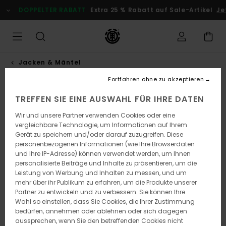
Direkt
DOPPELTER RABATT
Extra 25 % Rabatt auf Sale-Artikel
Jet
zur
Produktinformation
springen
Jacken & Mäntel
Fortfahren ohne zu akzeptieren
TREFFEN SIE EINE AUSWAHL FÜR IHRE DATEN
Wir und unsere Partner verwenden Cookies oder eine
vergleichbare Technologie, um Informationen auf Ihrem
Gerät zu speichern und/oder darauf zuzugreifen. Diese
personenbezogenen Informationen (wie Ihre Browserdaten
und Ihre IP-Adresse) können verwendet werden, um Ihnen
personalisierte Beiträge und Inhalte zu präsentieren, um die
Leistung von Werbung und Inhalten zu messen, und um
mehr über ihr Publikum zu erfahren, um die Produkte unserer
Partner zu entwickeln und zu verbessern. Sie können Ihre
Wahl so einstellen, dass Sie Cookies, die Ihrer Zustimmung
bedürfen, annehmen oder ablehnen oder sich dagegen
aussprechen, wenn Sie den betreffenden Cookies nicht