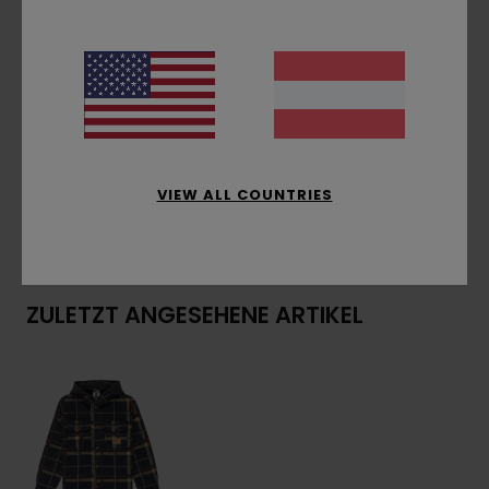
Brusttaschen
Abnehmbare Kapuze mit Jersey-Futter
Gewebtes Etikett auf der Brust
Zusammensetzung
[Hauptstoff] 100 % recyceltes
Polyester
VIEW ALL COUNTRIES
Versand & Rückversand
ZULETZT ANGESEHENE ARTIKEL