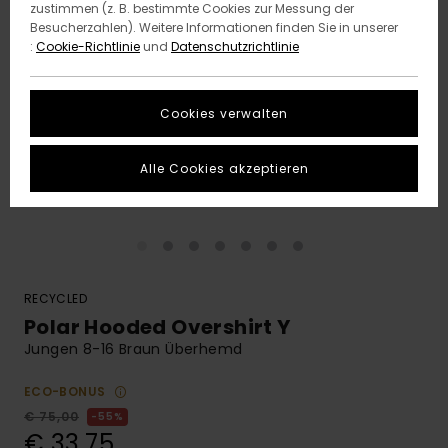
zustimmen (z. B. bestimmte Cookies zur Messung der
Besucherzahlen). Weitere Informationen finden Sie in unserer
:
Cookie-Richtlinie
und
Datenschutzrichtlinie
Cookies verwalten
Alle Cookies akzeptieren
RECYCLED
Polar Hooded Overshirt Y
Jungen 8-16 Braun Überhemd
ECO-BONUS
€ 75,00
55%
€ 33,75