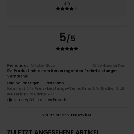
4.0
5
/5
Fernando
6. Oktober 2025
Verifizierter Kauf
Ein Produkt mit einem hervorragenden Preis-Leistungs-
Verhältnis
Original anzeigen - Castellano
Komfort
: 5
Preis-Leistungs-Verhältnis
: 5
Größe
: Groß
/5
/5
Material
: 5
Farbe
: 4
/5
/5
Ich empfehle dieses Produkt
Verifiziert von
TrustVille
ZULETZT ANGESEHENE ARTIKEL