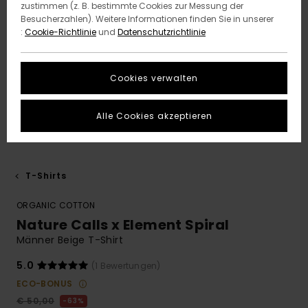
zustimmen (z. B. bestimmte Cookies zur Messung der
Besucherzahlen). Weitere Informationen finden Sie in unserer
:
Cookie-Richtlinie
und
Datenschutzrichtlinie
Cookies verwalten
Alle Cookies akzeptieren
T-Shirts
ORGANIC COTTON
Nature Calls x Element Spiral
Männer Beige T-Shirt
5.0
(1 Bewertungen)
ECO-BONUS
€ 50,00
63%