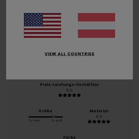
5.0
/5
basierend auf
1 verifizierten Bewertungen
seit
Oktober 2025
100% unserer Kunden empfehlen dieses Produkt
VIEW ALL COUNTRIES
Komfort
5.0
Preis-Leistungs-Verhältnis
5.0
Größe
Material
5.0
Zu klein
Zu groß
Farbe