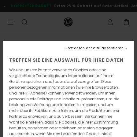
Direkt
DOPPELTER RABATT
Extra 25 % Rabatt auf Sale-Artikel
Jetz
zur
Produktinformation
springen
Fortfahren ohne zu akzeptieren
TREFFEN SIE EINE AUSWAHL FÜR IHRE DATEN
Wir und unsere Partner verwenden Cookies oder eine
vergleichbare Technologie, um Informationen auf Ihrem
Gerät zu speichern und/oder darauf zuzugreifen. Diese
personenbezogenen Informationen (wie Ihre Browserdaten
und Ihre IP-Adresse) können verwendet werden, um Ihnen
personalisierte Beiträge und Inhalte zu präsentieren, um die
Leistung von Werbung und Inhalten zu messen, und um
mehr über ihr Publikum zu erfahren, um die Produkte unserer
Partner zu entwickeln und zu verbessern. Sie können Ihre
Wahl so einstellen, dass Sie Cookies, die Ihrer Zustimmung
bedürfen, annehmen oder ablehnen oder sich dagegen
aussprechen, wenn Sie den betreffenden Cookies nicht