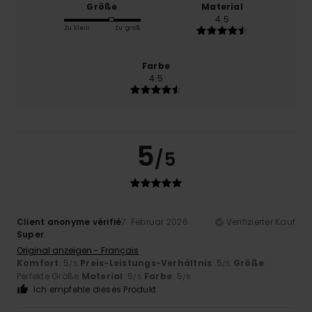
Größe
Material
4.5
Zu klein
Zu groß
Farbe
4.5
5
/5
Client anonyme vérifié
7. Februar 2026
Verifizierter Kauf
Super
Original anzeigen - Français
Komfort
: 5
Preis-Leistungs-Verhältnis
: 5
Größe
:
/5
/5
Perfekte Größe
Material
: 5
Farbe
: 5
/5
/5
Ich empfehle dieses Produkt