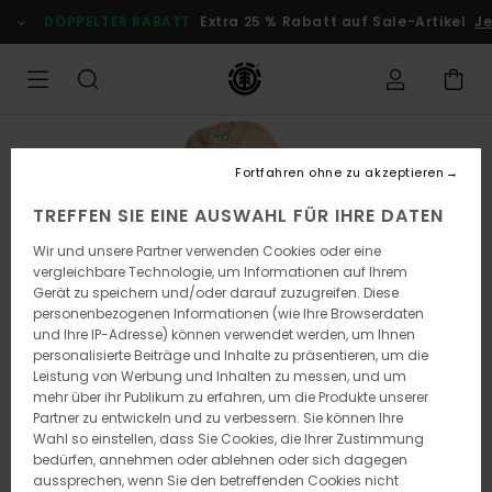
Direkt
DOPPELTER RABATT
Extra 25 % Rabatt auf Sale-Artikel
Je
zur
Produktinformation
springen
Fortfahren ohne zu akzeptieren
TREFFEN SIE EINE AUSWAHL FÜR IHRE DATEN
Wir und unsere Partner verwenden Cookies oder eine
vergleichbare Technologie, um Informationen auf Ihrem
Gerät zu speichern und/oder darauf zuzugreifen. Diese
personenbezogenen Informationen (wie Ihre Browserdaten
und Ihre IP-Adresse) können verwendet werden, um Ihnen
personalisierte Beiträge und Inhalte zu präsentieren, um die
Leistung von Werbung und Inhalten zu messen, und um
mehr über ihr Publikum zu erfahren, um die Produkte unserer
Partner zu entwickeln und zu verbessern. Sie können Ihre
Wahl so einstellen, dass Sie Cookies, die Ihrer Zustimmung
bedürfen, annehmen oder ablehnen oder sich dagegen
aussprechen, wenn Sie den betreffenden Cookies nicht