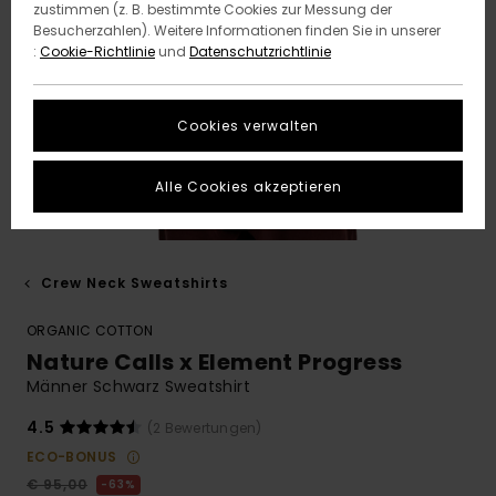
zustimmen (z. B. bestimmte Cookies zur Messung der
Besucherzahlen). Weitere Informationen finden Sie in unserer
:
Cookie-Richtlinie
und
Datenschutzrichtlinie
Cookies verwalten
Alle Cookies akzeptieren
Crew Neck Sweatshirts
ORGANIC COTTON
Nature Calls x Element Progress
Männer Schwarz Sweatshirt
4.5
(2 Bewertungen)
ECO-BONUS
€ 95,00
63%