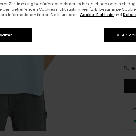
e Ihrer Zustimmung bedürfen, annehmen oder ablehnen oder sich da
Farb
 den betreffenden Cookies nicht zustimmen (z. B. bestimmte Cooki
re Informationen finden Sie in unserer :
Cookie-Richtlinie
und
Datens
walten
Alle Cook
X
G