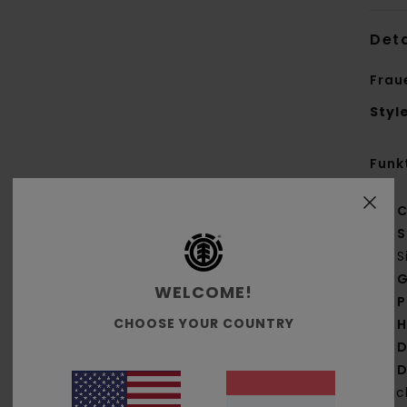
Deta
Frau
Styl
Funk
C
S
S
G
WELCOME!
P
CHOOSE YOUR COUNTRY
H
D
D
Rüc