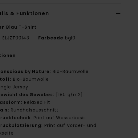
ils & Funktionen
en Blau T-Shirt
e
ELJZT00143
Farbcode
bgl0
tionen
onscious by Nature:
Bio-Baumwolle
toff:
Bio-Baumwolle
ingle Jersey
ewicht des Gewebes:
[180 g/m2]
assform:
Relaxed Fit
als:
Rundhalsausschnitt
rucktechnik:
Print auf Wasserbasis
ruckplatzierung:
Print auf Vorder- und
kseite