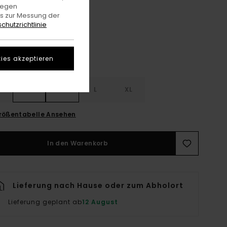
Forget Me Not
gegen
e
es zur Messung der
chutzrichtlinie
ies akzeptieren
S
S
M
L
XL
rößentabelle Ansehen
In den Warenkorb
Lieferung nach Hause oder zum Abholort
Lieferung geplant ab
12 August