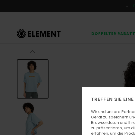
Direkt
zur
Produktinformation
springen
DOPPELTER RABAT
TREFFEN SIE EIN
Wir und unsere Partne
Gerät zu speichern un
Browserdaten und Ihre
zu präsentieren, um d
erfahren, um die Produ