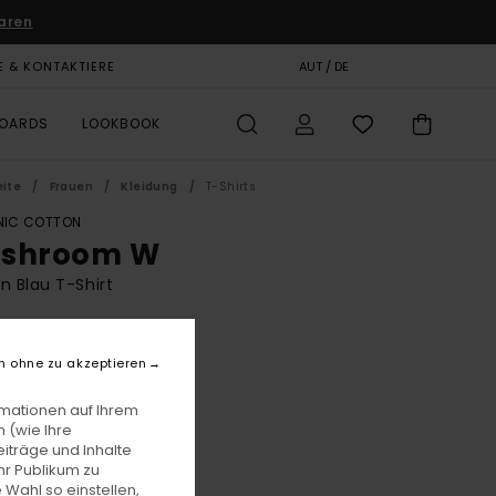
aren
E & KONTAKTIERE
GESCHENKKARTE
AUT / DE
SHOPS
BOARDS
LOOKBOOK
eite
Frauen
Kleidung
T-Shirts
IC COTTON
shroom W
n Blau T-Shirt
BONUS
00
55%
n ohne zu akzeptieren
5,75
rmationen auf Ihrem
 (wie Ihre
iträge und Inhalte
LTER RABATT EXTRA 25 %
hr Publikum zu
 Wahl so einstellen,