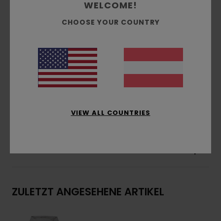
Passform:
klassischer, komfortabler Regular
WELCOME!
Fit
CHOOSE YOUR COUNTRY
Gebürstete Innenseite
Taschen:
Kängurutasche
Kapuze:
Single-Jersey-Futter an der Kapuze
Wasserbasierter Druck
Druck:
Vorder- und Rückendruck
Zusammensetzung
[Hauptstoff] 70 % Baumwolle,
30 % recycelte Baumwolle
VIEW ALL COUNTRIES
Versand & Rückversand
ZULETZT ANGESEHENE ARTIKEL