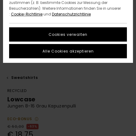
zustimmen (z. B. bestimmte Cookies zur Messung der
Besucherzahlen). Weitere Informationen finden Sie in unserer
:
Cookie-Richtlinie
und
Datenschutzrichtlinie
Cookies verwalten
Alle Cookies akzeptieren
Sweatshirts
RECYCLED
Lowcase
Jungen 8-16 Grau Kapuzenpulli
ECO-BONUS
€ 50,00
63%
€ 18,75