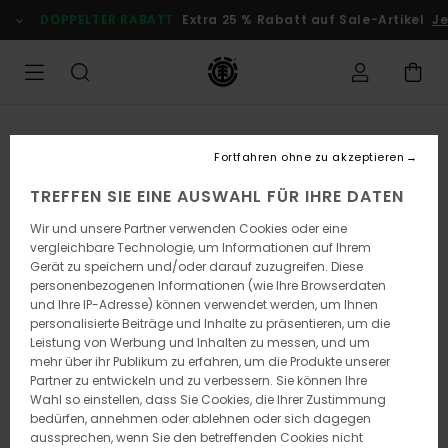
Direkt
DOPPELTER RABATT
Extra 25 % Rabatt auf Sale-Artikel
Jet
zur
Produktinformation
springen
Fortfahren ohne zu akzeptieren
TREFFEN SIE EINE AUSWAHL FÜR IHRE DATEN
Wir und unsere Partner verwenden Cookies oder eine
vergleichbare Technologie, um Informationen auf Ihrem
Gerät zu speichern und/oder darauf zuzugreifen. Diese
personenbezogenen Informationen (wie Ihre Browserdaten
und Ihre IP-Adresse) können verwendet werden, um Ihnen
personalisierte Beiträge und Inhalte zu präsentieren, um die
Leistung von Werbung und Inhalten zu messen, und um
mehr über ihr Publikum zu erfahren, um die Produkte unserer
Partner zu entwickeln und zu verbessern. Sie können Ihre
Wahl so einstellen, dass Sie Cookies, die Ihrer Zustimmung
bedürfen, annehmen oder ablehnen oder sich dagegen
aussprechen, wenn Sie den betreffenden Cookies nicht