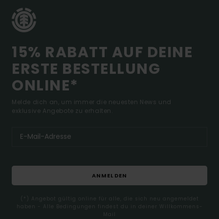
15% RABATT AUF DEINE
ERSTE BESTELLUNG
ONLINE*
Melde dich an, um immer die neuesten News und
exklusive Angebote zu erhalten.
ANMELDEN
(*) Angebot gültig online für alle, die sich neu angemeldet
haben - Alle Bedingungen findest du in deiner Willkommens-
Mail