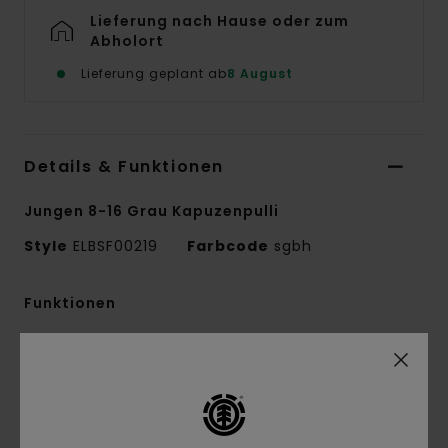
Lieferung nach Hause oder zum
Abholort
Lieferung geplant ab
8 August
Details & Funktionen
Jungen 8-16 Grau Kapuzenpulli
Style
ELBSF00219
Farbcode
sgbh
Funktionen
Conscious by Nature:
Recycling-Baumwolle
Recyceltes Material:
Baumwolle, recyceltes
Baumwollmischgewebe
Stoff:
French-Terry-Stoff [320 g/m2]