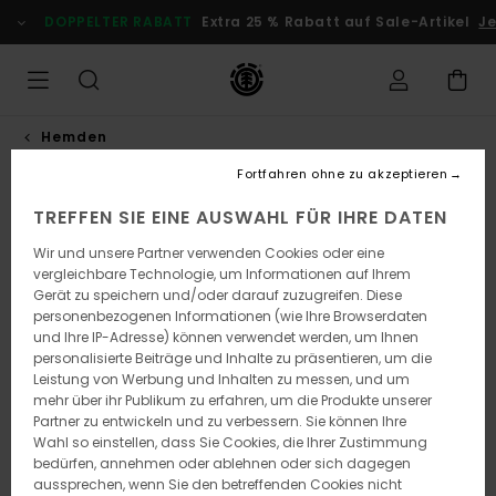
Direkt
DOPPELTER RABATT
Extra 25 % Rabatt auf Sale-Artikel
Jet
zur
Produktinformation
springen
Hemden
Fortfahren ohne zu akzeptieren
TREFFEN SIE EINE AUSWAHL FÜR IHRE DATEN
Wir und unsere Partner verwenden Cookies oder eine
vergleichbare Technologie, um Informationen auf Ihrem
Gerät zu speichern und/oder darauf zuzugreifen. Diese
personenbezogenen Informationen (wie Ihre Browserdaten
und Ihre IP-Adresse) können verwendet werden, um Ihnen
personalisierte Beiträge und Inhalte zu präsentieren, um die
Leistung von Werbung und Inhalten zu messen, und um
mehr über ihr Publikum zu erfahren, um die Produkte unserer
Partner zu entwickeln und zu verbessern. Sie können Ihre
Wahl so einstellen, dass Sie Cookies, die Ihrer Zustimmung
bedürfen, annehmen oder ablehnen oder sich dagegen
aussprechen, wenn Sie den betreffenden Cookies nicht