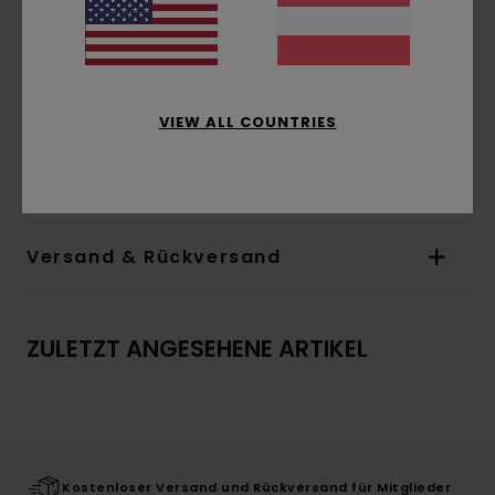
Verschluss:
Knopfleiste vorne
Taschen:
Aufgesetzte Tasche auf der Brust
Logo:
Gewebtes Label hinten
Stickerei hinten am Kragen
Andere Features:
Stickerei links auf der Brust
VIEW ALL COUNTRIES
Zusammensetzung
[Hauptstoff] 100 % Baumwolle
Versand & Rückversand
ZULETZT ANGESEHENE ARTIKEL
Kostenloser Versand und Rückversand für Mitglieder