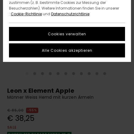
zustimmen (z. B. bestimmte Cookies zur Messung der
Besucherzahlen). Weitere Informationen finden Sie in unserer
:
Cookie-Richtlinie
und
Datenschutzrichtlinie
Cookies verwalten
Alle Cookies akzeptieren
Leon x Element Apple
Männer Weiss Hemd mit kurzen Ärmeln
€ 85,00
55%
€ 38,25
SALE