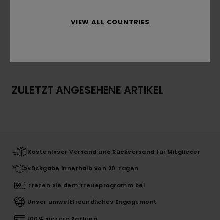
Zusammensetzung
100 % Bio-Baumwolle
VIEW ALL COUNTRIES
Versand & Rückversand
ZULETZT ANGESEHENE ARTIKEL
Kostenloser Versand und Rückversand für Mitglieder
Rückgabe innerhalb von 30 Tagen
Treten Sie dem Treueprogramm bei
Unser umweltfreundliches Engagement
100% sichere Zahlung