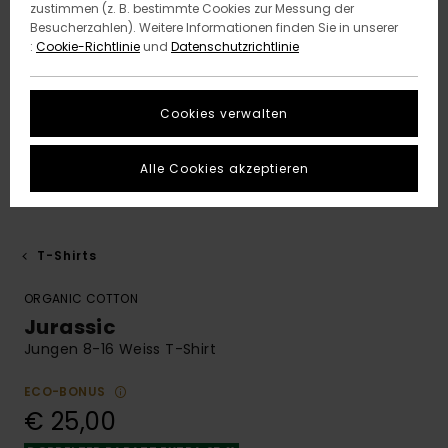
zustimmen (z. B. bestimmte Cookies zur Messung der
Besucherzahlen). Weitere Informationen finden Sie in unserer
:
Cookie-Richtlinie
und
Datenschutzrichtlinie
Cookies verwalten
Alle Cookies akzeptieren
T-Shirts
ORGANIC COTTON
Jurassic
Jungen 8-16 Weiss T-Shirt
ECO-BONUS
€ 25,00