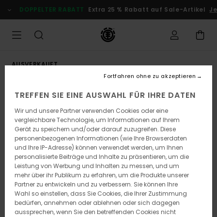
Direkt
DOPPELTER RABATT
Extra 25 % Rabatt auf Sale-Artikel
Jet
zur
Produktinformation
springen
AUSVERKAUFT
Fortfahren ohne zu akzeptieren
TREFFEN SIE EINE AUSWAHL FÜR IHRE DATEN
Wir und unsere Partner verwenden Cookies oder eine
vergleichbare Technologie, um Informationen auf Ihrem
Gerät zu speichern und/oder darauf zuzugreifen. Diese
personenbezogenen Informationen (wie Ihre Browserdaten
und Ihre IP-Adresse) können verwendet werden, um Ihnen
personalisierte Beiträge und Inhalte zu präsentieren, um die
Leistung von Werbung und Inhalten zu messen, und um
mehr über ihr Publikum zu erfahren, um die Produkte unserer
Partner zu entwickeln und zu verbessern. Sie können Ihre
Wahl so einstellen, dass Sie Cookies, die Ihrer Zustimmung
bedürfen, annehmen oder ablehnen oder sich dagegen
aussprechen, wenn Sie den betreffenden Cookies nicht