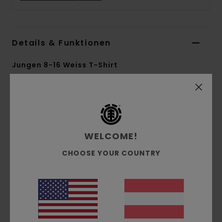
Details & Funktionen
Jungen 8-16 Weiss T-Shirt
Style
ELBZT00189
Farbcode
wbb0
Funktionen
WELCOME!
Material:
Single-Jersey-Stoff aus Bio-
Baumwolle [160 g/m2]
CHOOSE YOUR COUNTRY
Passform:
Regular Fit
Hals:
Rundhalsausschnitt
Ärmel:
kurzärmlig
Logo:
Druck auf Brust und Rücken auf
Wasserbasis