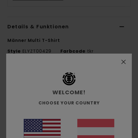
Details & Funktionen
Männer Multi T-Shirt
Style
ELYZT00429
Farbcode
tkr
Funktionen
Kollektion:
Mainline-Kollektion
WELCOME!
Material:
Single-Jersey-Stoff aus 100 % Bio-
Baumwolle [180 g/m2]
CHOOSE YOUR COUNTRY
Passform:
Regular Fit
Hals:
Rundhalsausschnitt
Ärmel:
kurzärmlig
Logo:
Digitaler Druck auf Brust und Rücken