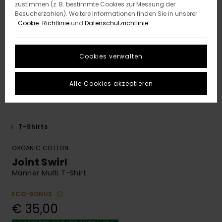
zustimmen (z. B. bestimmte Cookies zur Messung der
Besucherzahlen). Weitere Informationen finden Sie in unserer
:
Cookie-Richtlinie
und
Datenschutzrichtlinie
Cookies verwalten
Alle Cookies akzeptieren
T-Shirts
ORGANIC COTTON
Joint Swirl
Männer Multi T-Shirt
ECO-BONUS
€ 35,00