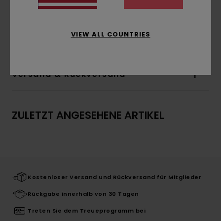
Logo-Label an der Naht
Zusammensetzung
[Hauptstoff] 100 % Bio-
VIEW ALL COUNTRIES
Baumwolle
Versand & Rückversand
ZULETZT ANGESEHENE ARTIKEL
Kostenloser Versand und Rückversand für Mitglieder
Rückgabe innerhalb von 30 Tagen
Treten Sie dem Treueprogramm bei