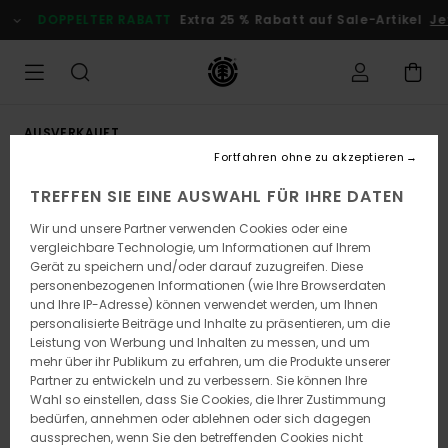
Direkt
DOPPELTER RABATT
Extra 25 % Rabatt auf Sale-Artikel
Jet
zur
Produktinformation
springen
AUSVERKAUFT
Fortfahren ohne zu akzeptieren
TREFFEN SIE EINE AUSWAHL FÜR IHRE DATEN
Wir und unsere Partner verwenden Cookies oder eine
vergleichbare Technologie, um Informationen auf Ihrem
Gerät zu speichern und/oder darauf zuzugreifen. Diese
personenbezogenen Informationen (wie Ihre Browserdaten
und Ihre IP-Adresse) können verwendet werden, um Ihnen
personalisierte Beiträge und Inhalte zu präsentieren, um die
Leistung von Werbung und Inhalten zu messen, und um
mehr über ihr Publikum zu erfahren, um die Produkte unserer
Partner zu entwickeln und zu verbessern. Sie können Ihre
Wahl so einstellen, dass Sie Cookies, die Ihrer Zustimmung
bedürfen, annehmen oder ablehnen oder sich dagegen
aussprechen, wenn Sie den betreffenden Cookies nicht