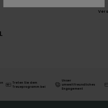
Ver
L
Unser
on
Treten Sie dem
umweltfreundliches
Treueprogramm bei
Engagement