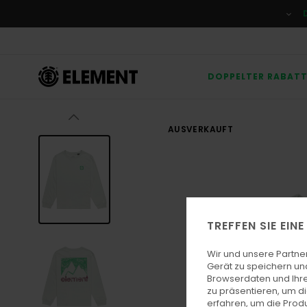
Direkt
zur
Produktinformation
springen
DOPPELTER RABAT
AUSVERKAUFT
TREFFEN SIE EIN
Wir und unsere Partne
Gerät zu speichern un
Browserdaten und Ihre
zu präsentieren, um d
erfahren, um die Produ