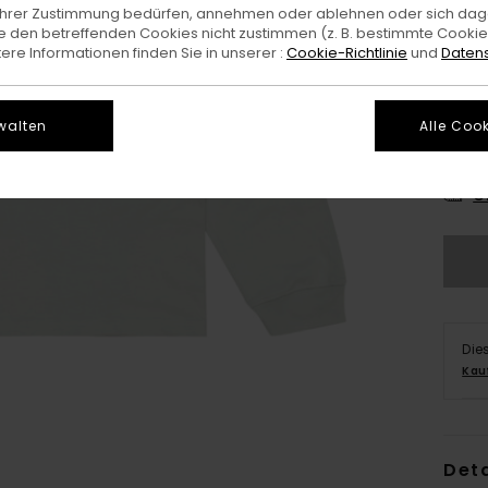
e Ihrer Zustimmung bedürfen, annehmen oder ablehnen oder sich da
 den betreffenden Cookies nicht zustimmen (z. B. bestimmte Cooki
re Informationen finden Sie in unserer :
Cookie-Richtlinie
und
Datens
walten
Alle Cook
XS/
G
Die
Kau
Deta