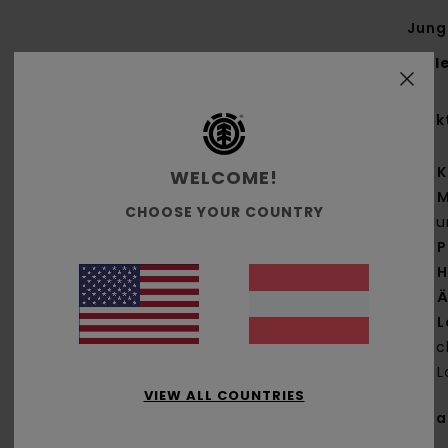
Jung
Styl
Funk
K
WELCOME!
M
CHOOSE YOUR COUNTRY
Bau
P
H
Ä
L
Rüc
L
VIEW ALL COUNTRIES
Zus