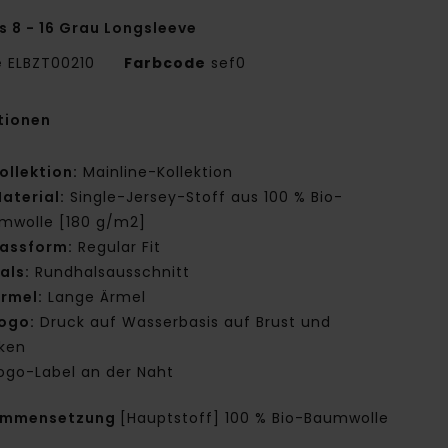
s 8 - 16 Grau Longsleeve
e
ELBZT00210
Farbcode
sef0
tionen
ollektion:
Mainline-Kollektion
aterial:
Single-Jersey-Stoff aus 100 % Bio-
mwolle [180 g/m2]
assform:
Regular Fit
als:
Rundhalsausschnitt
rmel:
Lange Ärmel
ogo:
Druck auf Wasserbasis auf Brust und
ken
ogo-Label an der Naht
ammensetzung
[Hauptstoff] 100 % Bio-Baumwolle