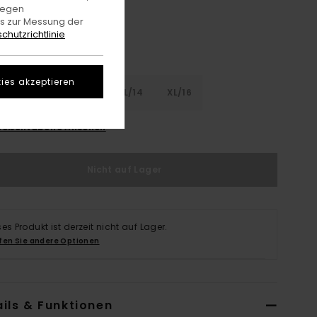
gegen
es zur Messung der
chutzrichtlinie
ies akzeptieren
8
S/10
M/12
L/14
XL/16
rößentabelle Ansehen
Nicht auf Lager
ses Produkt ist derzeit nicht auf Lager.
fen Sie andere Optionen
ils & Funktionen