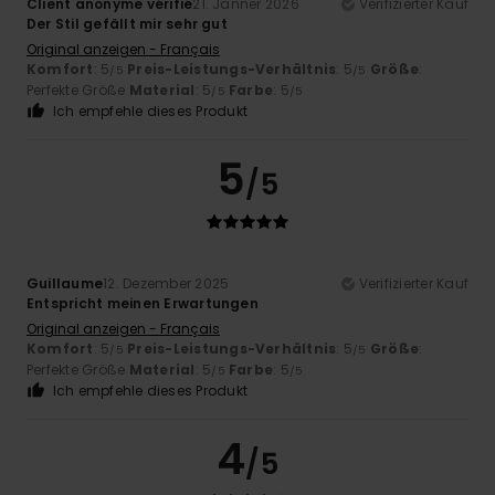
Client anonyme vérifié
21. Jänner 2026
Verifizierter Kauf
Der Stil gefällt mir sehr gut
Original anzeigen - Français
Komfort
: 5
Preis-Leistungs-Verhältnis
: 5
Größe
:
/5
/5
Perfekte Größe
Material
: 5
Farbe
: 5
/5
/5
Ich empfehle dieses Produkt
5
/5
Guillaume
12. Dezember 2025
Verifizierter Kauf
Entspricht meinen Erwartungen
Original anzeigen - Français
Komfort
: 5
Preis-Leistungs-Verhältnis
: 5
Größe
:
/5
/5
Perfekte Größe
Material
: 5
Farbe
: 5
/5
/5
Ich empfehle dieses Produkt
4
/5