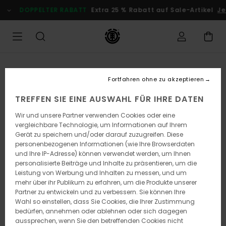
Direkt
DOPPELTER RABATT
Extra 25 % Rabatt auf Sale-Artikel
Je
zur
Produktinformation
springen
Fortfahren ohne zu akzeptieren
TREFFEN SIE EINE AUSWAHL FÜR IHRE DATEN
Wir und unsere Partner verwenden Cookies oder eine
vergleichbare Technologie, um Informationen auf Ihrem
Gerät zu speichern und/oder darauf zuzugreifen. Diese
personenbezogenen Informationen (wie Ihre Browserdaten
und Ihre IP-Adresse) können verwendet werden, um Ihnen
personalisierte Beiträge und Inhalte zu präsentieren, um die
Leistung von Werbung und Inhalten zu messen, und um
mehr über ihr Publikum zu erfahren, um die Produkte unserer
Partner zu entwickeln und zu verbessern. Sie können Ihre
Wahl so einstellen, dass Sie Cookies, die Ihrer Zustimmung
bedürfen, annehmen oder ablehnen oder sich dagegen
aussprechen, wenn Sie den betreffenden Cookies nicht