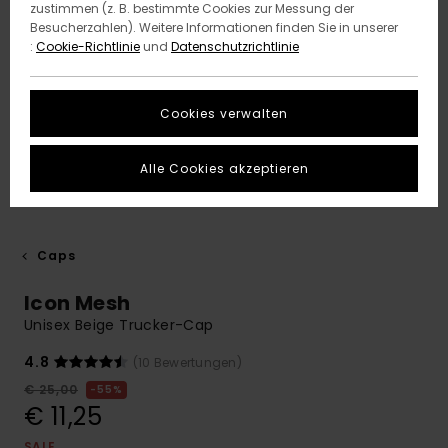
zustimmen (z. B. bestimmte Cookies zur Messung der
Besucherzahlen). Weitere Informationen finden Sie in unserer
:
Cookie-Richtlinie
und
Datenschutzrichtlinie
Cookies verwalten
Alle Cookies akzeptieren
Caps
Icon Mesh
Unisex Beige Trucker-Cap
4.8
(10 Bewertungen)
€ 25,00
55%
€ 11,25
SALE