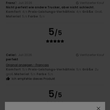
Franz
7. Juli 2026
Verifizierter Kauf
Nicht perfekt wie andere Trucker, aber nicht schlecht.
Komfort
: 4
Preis-Leistungs-Verhältnis
: 4
Größe
: Groß
/5
/5
Material
: 5
Farbe
: 5
/5
/5
5
/5
Celia
6. Juli 2026
Verifizierter Kauf
perfekt
Original anzeigen - Français
Komfort
: 5
Preis-Leistungs-Verhältnis
: 5
Größe
: Zu
/5
/5
groß
Material
: 5
Farbe
: 5
/5
/5
Ich empfehle dieses Produkt
5
/5