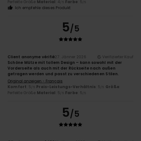
Perfekte Größe
Material
: 4
Farbe
: 5
/5
/5
Ich empfehle dieses Produkt
5
/5
Client anonyme vérifié
27. Jänner 2026
Verifizierter Kauf
Schöne Mütze mit tollem Design – kann sowohl mit der
Vorderseite als auch mit der Rückseite nach außen
getragen werden und passt zu verschiedenen Stilen.
Original anzeigen - Français
Komfort
: 5
Preis-Leistungs-Verhältnis
: 5
Größe
:
/5
/5
Perfekte Größe
Material
: 5
Farbe
: 5
/5
/5
5
/5